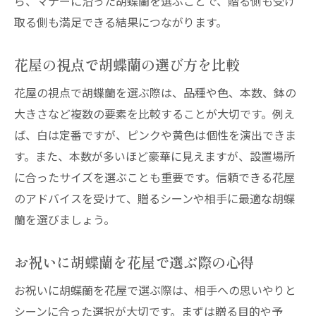
ら、マナーに沿った胡蝶蘭を選ぶことで、贈る側も受け
花屋が語る胡蝶蘭の色と本数の意味
取る側も満足できる結果につながります。
胡蝶蘭色選びがもたらすお祝いの効果
花屋で学ぶ胡蝶蘭の本数に込めた願い
花屋の視点で胡蝶蘭の選び方を比較
お祝いに最適な胡蝶蘭の色とは花屋目線で
花屋の視点で胡蝶蘭を選ぶ際は、品種や色、本数、鉢の
解説
大きさなど複数の要素を比較することが大切です。例え
花屋の知識で胡蝶蘭本数の選び方を学ぶ
ば、白は定番ですが、ピンクや黄色は個性を演出できま
胡蝶蘭の意味を花屋で納得して選ぶコツ
す。また、本数が多いほど豪華に見えますが、設置場所
予算別で選ぶ胡蝶蘭のおすすめ活用法
に合ったサイズを選ぶことも重要です。信頼できる花屋
花屋が提案する予算別胡蝶蘭の選び方
のアドバイスを受けて、贈るシーンや相手に最適な胡蝶
胡蝶蘭を花屋で賢く選ぶための予算管理
蘭を選びましょう。
花屋目線で胡蝶蘭の安い時期を活用
お祝いに胡蝶蘭を花屋で選ぶ際の心得
予算に応じた胡蝶蘭活用法を花屋が伝授
お祝いに胡蝶蘭を花屋で選ぶ際は、相手への思いやりと
花屋で叶える5000円台胡蝶蘭の選び方
シーンに合った選択が大切です。まずは贈る目的や予
1万円台胡蝶蘭を花屋で効果的に贈る方法