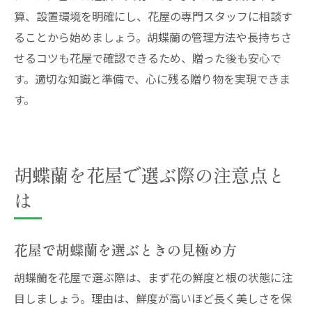
算、設置環境を明確にし、花屋の専門スタッフに相談す
相手に喜ばれる胡蝶蘭贈答のコツまとめ
ることから始めましょう。胡蝶蘭の管理方法や長持ちさ
花屋で実践する胡蝶蘭贈答の最重要ポイン
せるコツも花屋で確認できるため、贈った後も安心で
ト
す。適切な知識と準備で、心に残る贈り物を実現できま
胡蝶蘭を贈る際の花屋流喜ばれる工夫
す。
花屋の知識で相手に響く胡蝶蘭選びを
花屋がまとめる胡蝶蘭贈答成功のコツ
胡蝶蘭選びは花屋のアドバイスが決め手
胡蝶蘭を花屋で選ぶ際の注意点と
花屋で安心の胡蝶蘭贈答を実現する方法
は
花屋で胡蝶蘭を選ぶときの見極め方
胡蝶蘭を花屋で選ぶ際は、まず花の鮮度と根の状態に注
目しましょう。理由は、鮮度が高いほど長く美しさを保