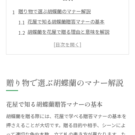
贈り物で選ぶ胡蝶蘭のマナー解説
花屋で知る胡蝶蘭贈答マナーの基本
胡蝶蘭を花屋で贈る理由と意味を解説
花屋が教える胡蝶蘭お祝い時の注意点
胡蝶蘭お祝いマナーで失敗しないコツ
花屋の視点で胡蝶蘭の選び方を比較
お祝いに胡蝶蘭を花屋で選ぶ際の心得
贈り物で選ぶ胡蝶蘭のマナー解説
胡蝶蘭を花屋で選ぶ際の注意点とは
花屋で胡蝶蘭を選ぶときの見極め方
花屋で知る胡蝶蘭贈答マナーの基本
胡蝶蘭選びで重視すべき花屋の工夫
花屋で迷わない胡蝶蘭選定のポイント
胡蝶蘭を贈る際には、花屋で学べる贈答マナーの基本を
胡蝶蘭の質を見抜く花屋の実践的アドバイ
押さえることが大切です。贈る目的や相手、シーンによ
ス
って適切な色や本数、立て札の書き方が異なります。た