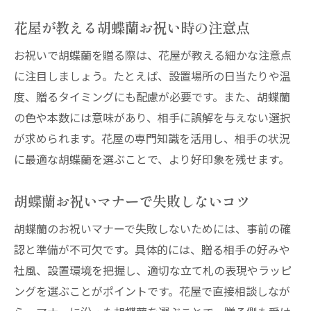
お祝い胡蝶蘭で避けたい花屋のNG例
花屋が教える胡蝶蘭お祝い時の注意点
胡蝶蘭のタブーを花屋目線で丁寧に解説
お祝いで胡蝶蘭を贈る際は、花屋が教える細かな注意点
花屋が伝える胡蝶蘭贈り物の注意事項
に注目しましょう。たとえば、設置場所の日当たりや温
胡蝶蘭の忌み言葉と花屋での配慮ポイント
度、贈るタイミングにも配慮が必要です。また、胡蝶蘭
花屋で知っておきたい胡蝶蘭贈答マナー
の色や本数には意味があり、相手に誤解を与えない選択
通販や産地直送で胡蝶蘭を賢く活用
が求められます。花屋の専門知識を活用し、相手の状況
花屋と通販の胡蝶蘭サービス徹底比較
に最適な胡蝶蘭を選ぶことで、より好印象を残せます。
通販や産地直送を花屋目線で活用する方法
花屋選びと胡蝶蘭通販のメリットとは
胡蝶蘭お祝いマナーで失敗しないコツ
賢い胡蝶蘭購入のための花屋活用術
胡蝶蘭のお祝いマナーで失敗しないためには、事前の確
花屋と産地直送の胡蝶蘭活用ポイント
認と準備が不可欠です。具体的には、贈る相手の好みや
胡蝶蘭通販で失敗しない花屋流コツ
社風、設置環境を把握し、適切な立て札の表現やラッピ
ングを選ぶことがポイントです。花屋で直接相談しなが
胡蝶蘭の色や本数が持つ意味を知る