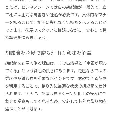
とえば、ビジネスシーンでは白の胡蝶蘭が一般的で、立
花屋で胡蝶蘭選択時の失敗しない方法
て札には正式な肩書きや社名が必要です。具体的なマナ
胡蝶蘭選びに役立つ花屋ならではの視点
ーを知ることで、相手に失礼なく気持ちを伝えることが
お祝いシーンに合う胡蝶蘭選びの極意
できます。花屋のスタッフに相談しながら、安心して贈
花屋が提案するお祝い胡蝶蘭の選び方
答準備を進めましょう。
胡蝶蘭はなぜお祝いに選ばれるのか解説
お祝いシーン別胡蝶蘭選びの花屋流ポイン
胡蝶蘭を花屋で贈る理由と意味を解説
ト
胡蝶蘭を花屋で贈る理由は、その高級感と「幸福が飛ん
花屋が教える胡蝶蘭の色選びと意味
でくる」という縁起の良さにあります。花屋ならではの
お祝いマナーを守る胡蝶蘭の花屋活用法
鮮度や品質管理も重要なポイントです。信頼できる花屋
胡蝶蘭お祝いなぜ人気か花屋の知識から考
を利用することで、贈り先に最適な状態の胡蝶蘭を届け
察
られます。さらに、花屋は贈るシーンや相手の好みに合
花屋目線で知る胡蝶蘭の贈答タブー
わせた提案もしてくれるため、安心して特別な贈り物を
選ぶことができます。
花屋が教える胡蝶蘭贈答のタブー知識