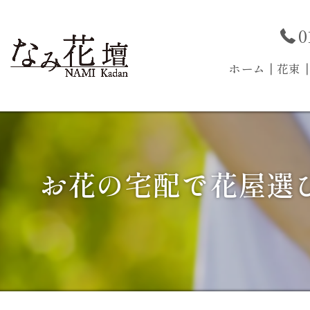
0
ホーム
┃花束
お花の宅配で花屋選