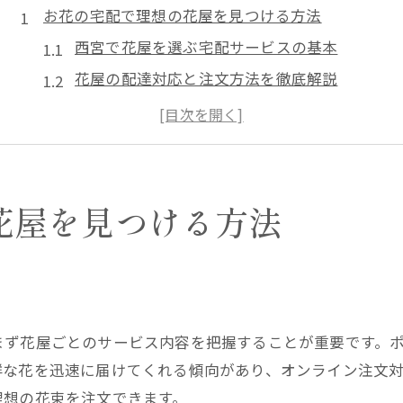
お花の宅配で理想の花屋を見つける方法
西宮で花屋を選ぶ宅配サービスの基本
花屋の配達対応と注文方法を徹底解説
おしゃれで安い花屋選びのコツと比較
西宮花屋のおすすめポイントまとめ
花屋宅配で気を付けたい受け取り方法
西宮市花屋の評判と選び方の注意点
花屋を見つける方法
西宮市でおしゃれな花屋を選ぶポイント
おしゃれな花屋選びの基準と特徴を解説
西宮の花屋で人気のフラワーギフト提案
花屋のアレンジが魅力的な理由とは
まず花屋ごとのサービス内容を把握することが重要です。
西宮で注目の花屋デザインとトレンド紹介
鮮な花を迅速に届けてくれる傾向があり、オンライン注文
花屋選びで迷わないための見分け方
理想の花束を注文できます。