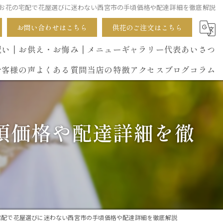
お花の宅配で花屋選びに迷わない西宮市の手頃価格や配達詳細を徹底解説
お問い合わせはこちら
供花のご注文はこちら
祝い
┃お供え・お悔み
┃メニュー
ギャラリー
代表あいさつ
お客様の声
よくある質問
当店の特徴
アクセス
ブログ
コラム
葬式
頃価格や配達詳細を徹
開店祝い
花束
イベント
誕生日
宅配で花屋選びに迷わない西宮市の手頃価格や配達詳細を徹底解説