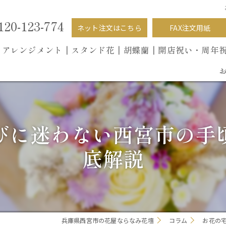
120-123-774
ネット注文はこちら
FAX注文用紙
┃
アレンジメント┃
スタンド花┃
胡蝶蘭
┃開店祝い・周年
びに迷わない西宮市の手
底解説
兵庫県西宮市の花屋ならなみ花壇
コラム
お花の