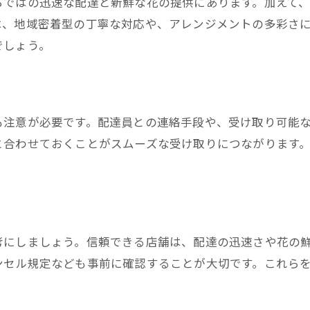
らではの迅速な配達と新鮮な花の提供にあります。加えて
西宮市花屋での価格交渉や割引情報
は、地域密着型の丁寧な対応や、アレンジメントの多彩さ
でしょう。
花屋で賢く注文するための価格比較術
用途別に選ぶ西宮市の花屋宅配サービス
誕生日や記念日に最適な花屋選びの秘訣
用途に合わせた花屋の宅配メニューを解説
も注意が必要です。配達員との連絡手段や、受け取り可能
法事やお供え向け花屋サービスの特徴
と合わせておくことがスムーズな受け取りにつながります
イベント用の花屋宅配サービスを比較
母の日や季節イベントに強い花屋選び
用途別におすすめな花屋宅配の選び方
フラワーアレンジメント宅配で叶える贈り物
考にしましょう。信頼できる店舗は、配達の迅速さや花の
ンセル規定なども事前に確認することが大切です。これら
花屋のフラワーアレンジメント宅配活用法
贈り物に最適な花屋のアレンジ選び方