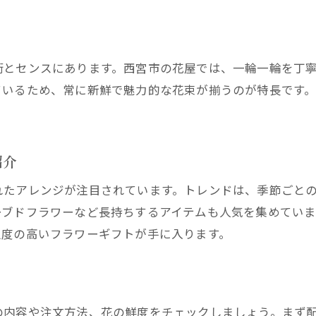
花屋宅配の口コミやレビュー活用術
おしゃれで安心な花屋の共通ポイント
花屋選びで重視すべきサポート体制
術とセンスにあります。西宮市の花屋では、一輪一輪を丁
トラブル時も安心の花屋宅配サービス
ているため、常に新鮮で魅力的な花束が揃うのが特長です
西宮花屋で理想の注文体験を実現する方法
。
紹介
れたアレンジが注目されています。トレンドは、季節ごと
ーブドフラワーなど長持ちするアイテムも人気を集めてい
足度の高いフラワーギフトが手に入ります。
の内容や注文方法、花の鮮度をチェックしましょう。まず