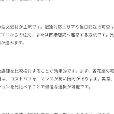
SNSで評判のおしゃれ花屋の特徴を分析
配達サービス重視なら知っておきたい花屋事情
花屋の配達エリアとサービス内容を比較
の注文受付が主流です。配達対応エリアや当日配送の可否
西宮で花屋宅配を頼む際の配送料注意事項
アプリからの注文、または直接店舗へ連絡する方法です。
当日配達可能な花屋のメリットと選び方
配が進みます。
花屋の配達方法と不在時対応のポイント
花屋宅配の配達時間と受付締切の違い
西宮花屋で安心配達を依頼するコツ
数店舗を比較検討することが効果的です。まず、各花屋の
手頃価格で楽しむ西宮市の花屋宅配体験
店は、コストパフォーマンスが高い傾向があります。実際
手頃な価格で選ぶ西宮の花屋サービス
ションを見比べることで最適な選択が可能です。
花屋の宅配体験談からわかるお得な注文法
花屋宅配で人気の安いアレンジメント紹介
コスパ重視の花屋選びと注意点を解説