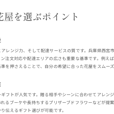
西宮花屋のプリザーブドフラワー宅配紹介
花屋宅配で喜ばれるギフトラッピング術
花屋を選ぶポイント
特別な日の花屋アレンジメント事例集
花屋の宅配サービスで簡単ギフト贈呈
花の鮮度や品質を守る宅配の工夫とは
説
花屋が実践する宅配時の鮮度保持対策
とアレンジ力、そして配達サービスの質です。兵庫県西宮
品質を守る花屋の梱包方法と配送工夫
イン注文対応や配達エリアの広さも重要な基準です。例え
西宮花屋で選ぶ新鮮な花の見分け方
基準を押さえることで、自分の希望に合った花屋をスムー
花屋宅配で品質を確認するポイント
花屋の配送で安心できる保証や対応策
案
宅配後も長持ちする花屋のケア方法
ーギフトが人気です。贈る相手やシーンに合わせてアレン
安心して注文できる花屋選びの秘訣
飾れるブーケや長持ちするプリザーブドフラワーなどが提
信頼できる花屋の見極め方と選び方
かり伝えるギフト選びが可能です。