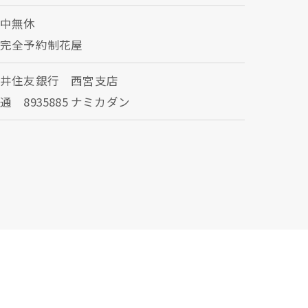
年中無休
※完全予約制花屋
三井住友銀行 西宮支店
通 8935885 ナミカダン