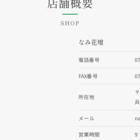
店舗概要
SHOP
なみ花壇
電話番号
0
FAX番号
0
〒
所在地
兵
メール
n
営業時間
9