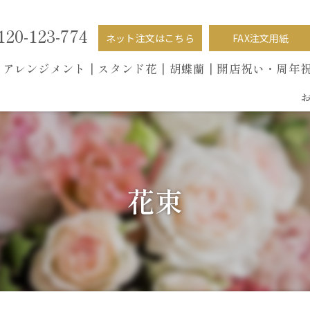
120-123-774
ネット注文はこちら
FAX注文用紙
┃
アレンジメント┃
スタンド花┃
胡蝶蘭
┃開店祝い・周年
花束