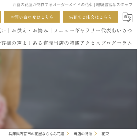
西宮の花屋が制作するオーダーメイドの花束 | 経験豊富なスタッフ
お問い合わせはこちら
供花のご注文はこちら
祝い
┃お供え・お悔み
┃メニュー
ギャラリー
代表あいさつ
お客様の声
よくある質問
当店の特徴
アクセス
ブログ
コラム
葬式
開店祝い
花束
イベント
誕生日
兵庫県西宮市の花屋ならなみ花壇
当店の特徴
花束