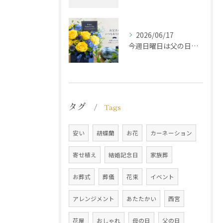
2026/06/17
今週日曜日は父の日です！感謝の気持ちをお花に込めて
タグ
Tags
安い
胡蝶蘭
お花
カーネーション
寄せ植え
結婚記念日
家族葬
お葬式
葬儀
花束
イベント
アレンジメント
あたたかい
西宮
花屋
おしゃれ
母の日
父の日