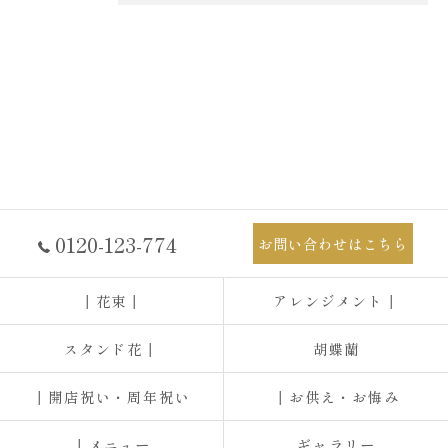
0120-123-774
お問い合わせはこちら
┃花束┃
アレンジメント┃
スタンド花┃
胡蝶蘭
┃開店祝い・周年祝い
┃お供え・お悔み
┃メニュー
ギャラリー