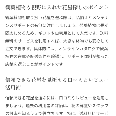
西宮花屋の営業時間と予約活用術を押さえ
観葉植物も視野に入れた花屋探しのポイント
る
観葉植物も取り扱う花屋を選ぶ際は、品揃えとメンテナ
花屋利用は平日と週末どちらが狙い目か比
ンスサポートの有無に注目しましょう。観葉植物は長期
較
間楽しめるため、ギフトや自宅用として人気です。送料
おしゃれ花屋での予約方法と送料無料の関
無料のサービスを利用すれば、大きな鉢物でも安心して
係
注文できます。具体的には、オンラインカタログで観葉
花屋の混雑を避けるための予約と来店タイ
植物の在庫や配送条件を確認し、サポート体制が整った
ミング
店舗を選ぶことがポイントです。
自宅用にも贈答にも西宮花屋の送料無料体験
信頼できる花屋を見極める口コミとレビュー
花屋の送料無料サービスは贈答用にも最適
活用術
西宮花屋で自宅用に花を選ぶ際のポイント
信頼できる花屋を選ぶには、口コミやレビューを活用し
花屋の配達無料体験を活かしたプレゼント
ましょう。過去の利用者の評価は、花の鮮度やスタッフ
選び
の対応を知るうえで役立ちます。特に、送料無料サービ
観葉植物も送料無料で楽しめる花屋の提案