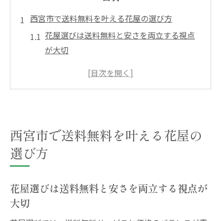
西宮市で送料無料を叶える花屋の選び方
花屋選びは送料無料と安さを両立する視点
が大切
西宮市の花屋で配達無料サービスを見極め
る方法
おしゃれな花屋を選ぶコツと送料無料の活
用例
観葉植物も視野に入れた花屋探しのポイン
西宮市で送料無料を叶える花屋の
ト
選び方
信頼できる花屋を見極める口コミとレビュ
ー活用術
花屋選びは送料無料と安さを両立する視点が
花屋のおすすめ店を見分けるための比較チ
大切
ェック