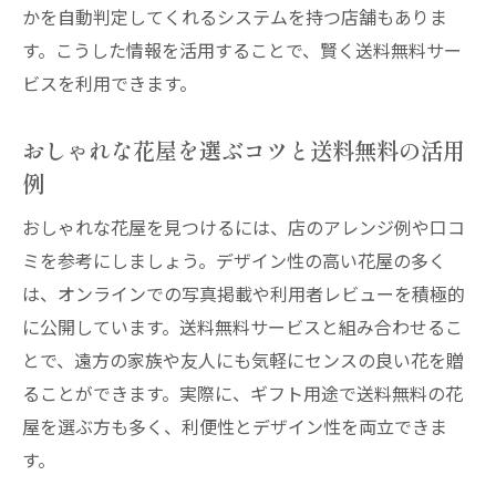
花屋選びはおしゃれさと送料無料で決める
かを自動判定してくれるシステムを持つ店舗もありま
のが賢い
す。こうした情報を活用することで、賢く送料無料サー
ビスを利用できます。
西宮の花屋でセンス良く送料無料を活用す
る方法
おしゃれな花屋を選ぶコツと送料無料の活用
安くておしゃれな花屋の特徴と見分け方
例
花屋のおしゃれアレンジと送料無料の両立
術
おしゃれな花屋を見つけるには、店のアレンジ例や口コ
ミを参考にしましょう。デザイン性の高い花屋の多く
観葉植物も扱う花屋で送料無料を得するポ
は、オンラインでの写真掲載や利用者レビューを積極的
イント
に公開しています。送料無料サービスと組み合わせるこ
ギフトや自宅用に最適なおしゃれ花屋の選
とで、遠方の家族や友人にも気軽にセンスの良い花を贈
び方
ることができます。実際に、ギフト用途で送料無料の花
花屋利用なら予約や曜日選びもポイントに
屋を選ぶ方も多く、利便性とデザイン性を両立できま
花屋の予約はなぜ必要かメリットを知ろう
す。
花屋でおすすめの曜日は仕入れ状況が鍵