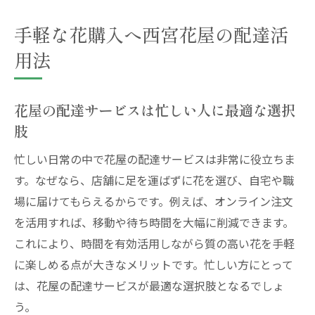
花屋の口コミ活用で安心なサービスを選ぶ
花屋の配達で叶う西宮エリアの快適な花選び
手軽な花購入へ西宮花屋の配達活
花屋の配達は西宮エリアで快適な花選びに
用法
直結
西宮市花屋の配達サービス利用時の注意点
花屋の配達サービスは忙しい人に最適な選択
送料無料で花屋のラインナップを幅広く楽
肢
しむ方法
忙しい日常の中で花屋の配達サービスは非常に役立ちま
観葉植物も配達無料で手軽に取り入れるコ
す。なぜなら、店舗に足を運ばずに花を選び、自宅や職
ツ
場に届けてもらえるからです。例えば、オンライン注文
花屋の配達を活用したおしゃれな部屋作り
を活用すれば、移動や待ち時間を大幅に削減できます。
提案
これにより、時間を有効活用しながら質の高い花を手軽
花屋選びで配達サービスを重視するべき理
に楽しめる点が大きなメリットです。忙しい方にとって
由
は、花屋の配達サービスが最適な選択肢となるでしょ
送料無料を活用した西宮市花屋の新常識
う。