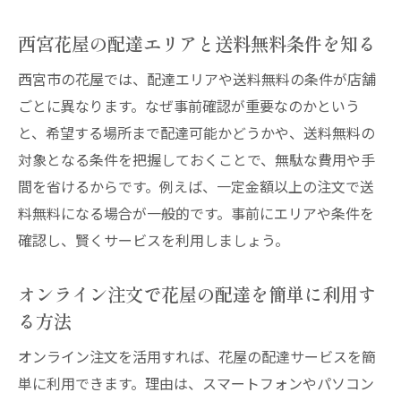
花屋の送料無料活用は西宮市で新定番に
西宮花屋のサービス進化で選び方も変化
西宮花屋の配達エリアと送料無料条件を知る
おしゃれ花屋の送料無料活用方法最新事情
西宮市の花屋では、配達エリアや送料無料の条件が店舗
観葉植物も送料無料で楽しむ新しい花屋利
ごとに異なります。なぜ事前確認が重要なのかという
用法
と、希望する場所まで配達可能かどうかや、送料無料の
花屋の配達サービスがライフスタイルを豊
対象となる条件を把握しておくことで、無駄な費用や手
かに
間を省けるからです。例えば、一定金額以上の注文で送
料無料になる場合が一般的です。事前にエリアや条件を
西宮市花屋の新たな価値を送料無料で体感
確認し、賢くサービスを利用しましょう。
オンライン注文で花屋の配達を簡単に利用す
る方法
オンライン注文を活用すれば、花屋の配達サービスを簡
単に利用できます。理由は、スマートフォンやパソコン