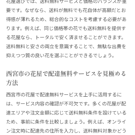
花屋選びでは、送料無料サービスと価格のバランスが重
手軽な花購入へ西宮花屋の配達活用法
要です。なぜなら、送料が無料でも花自体が高額だとお
花屋の配達サービスは忙しい人に最適な選
得感が薄れるため、総合的なコストを考慮する必要があ
択肢
ります。例えば、同じ価格帯の花でも送料無料を提供す
西宮花屋の配達エリアと送料無料条件を知
る花屋なら、トータルで安く済ませることができます。
る
送料無料と安さの両立を意識することで、無駄な出費を
オンライン注文で花屋の配達を簡単に利用
抑えつつ質の良い花を選ぶことができるでしょう。
する方法
花屋の配達タイミングと受け取り方法をチ
西宮市の花屋で配達無料サービスを見極める
ェック
方法
自宅やオフィスに最適な花屋の選び方と配
西宮市の花屋で配達無料サービスを上手に活用するに
達活用術
は、サービス内容の確認が不可欠です。多くの花屋が配
配達無料の花屋で手軽に季節の花を楽しむ
達エリアや注文金額に応じて送料無料条件を設けている
コツ
ため、事前に条件を比較しましょう。例えば、オンライ
おしゃれな花屋で送料無料を賢く使う秘訣
ン注文時に配達先の住所を入力し、送料無料対象かどう