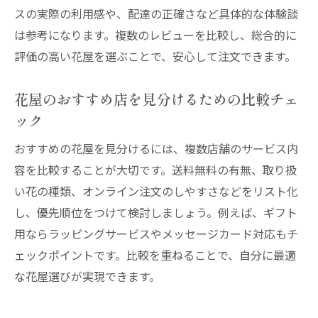
スの実際の利用感や、配達の正確さなど具体的な体験談
花屋のギフト注文で気を付けたい送料無料
は参考になります。複数のレビューを比較し、総合的に
条件
評価の高い花屋を選ぶことで、安心して注文できます。
花屋で実際に送料無料を利用した体験談を
紹介
花屋のおすすめ店を見分けるための比較チェ
安くて安心な西宮の花屋サービス徹底解説
ック
花屋で安さと安心感を両立する選び方とは
おすすめの花屋を見分けるには、複数店舗のサービス内
西宮市花屋の価格帯とサービス比較ポイン
容を比較することが大切です。送料無料の有無、取り扱
ト
い花の種類、オンライン注文のしやすさなどをリスト化
おしゃれで安い花屋を見極めるコツと注意
し、優先順位をつけて検討しましょう。例えば、ギフト
点
用ならラッピングサービスやメッセージカード対応もチ
花屋の配達無料サービスが安心な理由を解
ェックポイントです。比較を重ねることで、自分に最適
説
な花屋選びが実現できます。
観葉植物も安く買える花屋の特徴を探ろう