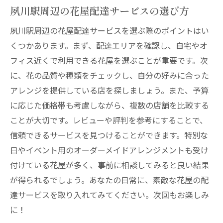
夙川駅周辺の花屋のオンライン配達の使い
夙川駅周辺の花屋配達サービスの選び方
方
夙川駅周辺の花屋配達サービスを選ぶ際のポイントはい
夙川駅の花屋でオンライン配達サービスを
くつかあります。まず、配達エリアを確認し、自宅やオ
活用するコツ
フィス近くで利用できる花屋を選ぶことが重要です。次
オンライン配達で楽しむ夙川駅周辺の花々
に、花の品質や種類をチェックし、自分の好みに合った
夙川駅周辺の花屋でオンライン配達サービ
アレンジを提供している店を探しましょう。また、予算
スを利用する利点
に応じた価格帯も考慮しながら、複数の店舗を比較する
夙川駅の花屋でオンライン配達をスムーズ
ことが大切です。レビューや評判を参考にすることで、
に使う方法
信頼できるサービスを見つけることができます。特別な
日やイベント用のオーダーメイドアレンジメントも受け
夙川駅周辺の花屋が提供する魅力的な配達サー
付けている花屋が多く、事前に相談してみると良い結果
ビス
が得られるでしょう。あなたの日常に、素敵な花屋の配
夙川駅周辺の花屋が提供する多様な配達サ
達サービスを取り入れてみてください。次回もお楽しみ
ービス
に！
夙川駅周辺の花屋で選べる魅力的な配達オ