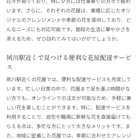
花々が揃っており、特に夕方には仕事帰りの方々で賑わ
オンライン注文で手に入れる夙川駅周辺の
います。さらに、それぞれの花屋は、業種に応じたオリ
新鮮な花々
ジナルのアレンジメントや季節の花を提供しており、ど
夙川駅周辺の花屋のオンライン注文方法
んなニーズにも対応可能です。普段の生活に華やかさを
特別な日をオンラインで彩る夙川駅の花屋
添えるため、ぜひ訪れてみてはいかがでしょうか。
夙川駅周辺の花屋でオンライン注文する際
夙川駅近くで見つける便利な花屋配達サービ
の注意点
ス
地域密着型の花屋が提供する夙川駅の配達サー
ビス
夙川駅近くの花屋では、便利な配達サービスも充実して
地域に根ざした夙川駅周辺の花屋の魅力
います。忙しい日常の中で、花屋まで足を運ぶ時間がな
い方でも、オンラインでの注文が可能なため、手軽に美
夙川駅周辺の花屋が提供する配達サービス
しい花を楽しむことができます。特に、配達サービスを
の特徴
利用することで、自宅や職場に新鮮な花を直接届けても
地域密着型の花屋で手に入れる夙川駅の新
らえる点は、多忙な方にとって大きなメリットです。ま
鮮な花々
た、地域に密着した花屋では、季節に合わせたアレンジ
夙川駅周辺の花屋で地域貢献する方法