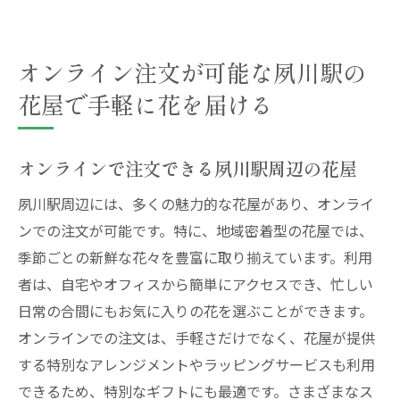
プション
夙川駅の花屋で人気の配達サービスの特徴
オンライン注文が可能な夙川駅の
夙川駅周辺の花屋が提供する特別な配達サ
花屋で手軽に花を届ける
ービス
夙川駅周辺の花屋の配達サービスを上手に
利用する方法
オンラインで注文できる夙川駅周辺の花屋
夙川駅周辺の花屋が提供するユニークな配
夙川駅周辺には、多くの魅力的な花屋があり、オンライ
達サービス
ンでの注文が可能です。特に、地域密着型の花屋では、
季節ごとの新鮮な花々を豊富に取り揃えています。利用
者は、自宅やオフィスから簡単にアクセスでき、忙しい
日常の合間にもお気に入りの花を選ぶことができます。
オンラインでの注文は、手軽さだけでなく、花屋が提供
する特別なアレンジメントやラッピングサービスも利用
できるため、特別なギフトにも最適です。さまざまなス