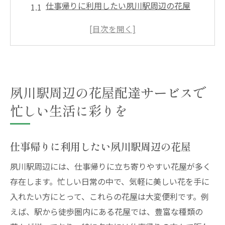
仕事帰りに利用したい夙川駅周辺の花屋
夙川駅近くで見つける便利な花屋配達サー
ビス
夙川駅周辺の花屋で手軽に手に入れる新鮮
な花々
特別な日を彩る夙川駅周辺の花屋の魅力
夙川駅周辺の花屋配達サービスで
夙川駅周辺の花屋で日常に彩りを添える方
忙しい生活に彩りを
法
夙川駅周辺の花屋配達サービスの選び方
仕事帰りに利用したい夙川駅周辺の花屋
オンライン注文が可能な夙川駅の花屋で手軽に
夙川駅周辺には、仕事帰りに立ち寄りやすい花屋が多く
花を届ける
存在します。忙しい日常の中で、気軽に美しい花を手に
オンラインで注文できる夙川駅周辺の花屋
入れたい方にとって、これらの花屋は大変便利です。例
夙川駅近くの花屋でオンライン注文する利
えば、駅から徒歩圏内にある花屋では、豊富な種類の
点