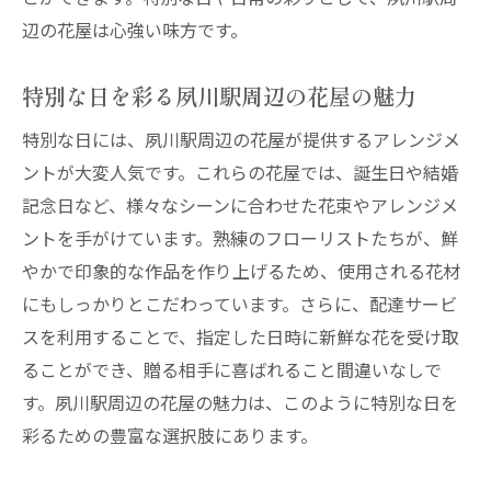
辺の花屋は心強い味方です。
夙川駅周辺の花屋で季節ごとのギフトを選
ぶ
特別な日を彩る夙川駅周辺の花屋の魅力
夙川駅周辺の花屋で特別な日を彩る配達サービ
スの利用法
特別な日には、夙川駅周辺の花屋が提供するアレンジメ
ントが大変人気です。これらの花屋では、誕生日や結婚
特別な日に利用したい夙川駅周辺の花屋配
記念日など、様々なシーンに合わせた花束やアレンジメ
達サービス
ントを手がけています。熟練のフローリストたちが、鮮
夙川駅周辺の花屋で誕生日を彩る方法
やかで印象的な作品を作り上げるため、使用される花材
記念日に贈る花を届ける夙川駅の花屋
にもしっかりとこだわっています。さらに、配達サービ
夙川駅周辺の花屋で結婚記念日を祝う
スを利用することで、指定した日時に新鮮な花を受け取
特別なイベントを彩る夙川駅周辺の花屋の
ることができ、贈る相手に喜ばれること間違いなしで
花々
す。夙川駅周辺の花屋の魅力は、このように特別な日を
夙川駅周辺の花屋でサプライズギフトを手
彩るための豊富な選択肢にあります。
配する方法