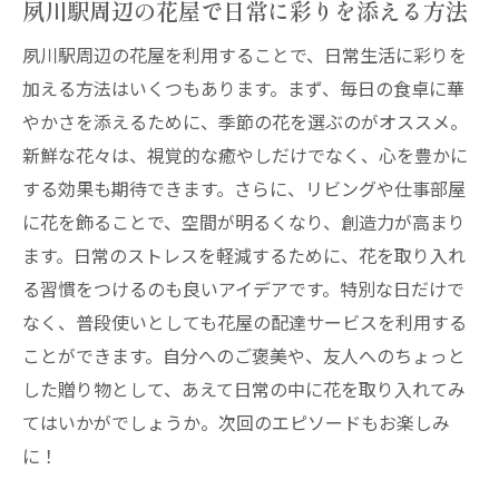
新鮮な花を自宅に届ける夙川駅近くの花屋配達
夙川駅周辺の花屋で日常に彩りを添える方法
自宅で楽しむ夙川駅周辺の花屋の新鮮な
夙川駅周辺の花屋を利用することで、日常生活に彩りを
花々
加える方法はいくつもあります。まず、毎日の食卓に華
夙川駅近くの花屋配達で日常に彩りを
やかさを添えるために、季節の花を選ぶのがオススメ。
新鮮な花を届ける夙川駅周辺の花屋の魅力
新鮮な花々は、視覚的な癒やしだけでなく、心を豊かに
する効果も期待できます。さらに、リビングや仕事部屋
夙川駅周辺の花屋で新鮮な花を手に入れる
に花を飾ることで、空間が明るくなり、創造力が高まり
方法
ます。日常のストレスを軽減するために、花を取り入れ
自宅で楽しむ夙川駅周辺の花屋の花々
る習慣をつけるのも良いアイデアです。特別な日だけで
夙川駅周辺の花屋配達で新鮮な花を楽しむ
なく、普段使いとしても花屋の配達サービスを利用する
コツ
ことができます。自分へのご褒美や、友人へのちょっと
夙川駅で見つける花屋のオンライン配達サービ
した贈り物として、あえて日常の中に花を取り入れてみ
スの利便性
てはいかがでしょうか。次回のエピソードもお楽しみ
オンラインで手軽に注文できる夙川駅の花
に！
屋