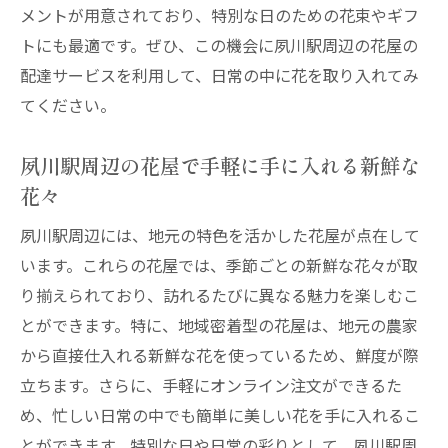
メントが用意されており、特別な日のための花束やギフ
地域密着型の花屋が彩る夙川駅の生活
トにも最適です。ぜひ、この機会に夙川駅周辺の花屋の
夙川駅周辺の花屋の配達サービスを利用す
配達サービスを利用して、日常の中に花を取り入れてみ
るメリット
てください。
季節ごとの美しい花を届ける夙川駅の花屋配達
の魅力
夙川駅周辺の花屋で手軽に手に入れる新鮮な
季節の花々を楽しむ夙川駅周辺の花屋配達
花々
サービス
夙川駅周辺には、地元の特色を活かした花屋が点在して
夙川駅周辺の花屋で季節感を味わう
います。これらの花屋では、季節ごとの新鮮な花々が取
季節ごとの美しい花々を届ける夙川駅の花
り揃えられており、訪れるたびに異なる魅力を楽しむこ
屋
とができます。特に、地域密着型の花屋は、地元の農家
夙川駅周辺の花屋で手に入れる季節のアレ
から直接仕入れる新鮮な花を使っているため、鮮度が際
ンジメント
立ちます。さらに、手軽にオンライン注文ができるた
め、忙しい日常の中でも簡単に美しい花を手に入れるこ
季節のイベントを彩る夙川駅周辺の花屋の
とができます。特別な日や日常の彩りとして、夙川駅周
花々