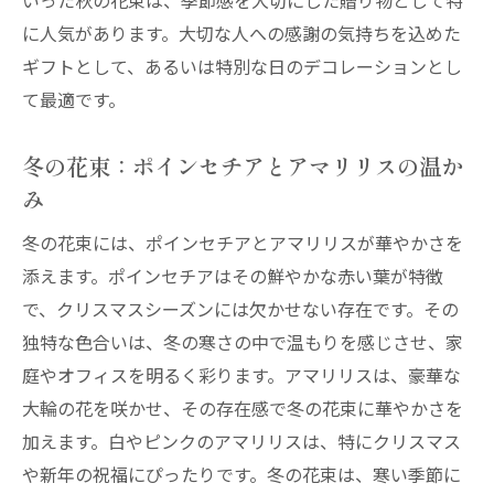
いった秋の花束は、季節感を大切にした贈り物として特
よう
に人気があります。大切な人への感謝の気持ちを込めた
夙川駅周辺のおすすめ花屋
ギフトとして、あるいは特別な日のデコレーションとし
季節ごとの花束を探す楽しみ
て最適です。
特別な瞬間にぴったりな花束の選び方
夙川駅近くの花屋で出会う素敵な花々
冬の花束：ポインセチアとアマリリスの温か
花屋巡りで見つける新たな発見
み
夙川駅周辺での花屋巡りの楽しみ方
冬の花束には、ポインセチアとアマリリスが華やかさを
季節ごとの花々で特別な瞬間を演出する夙川駅
添えます。ポインセチアはその鮮やかな赤い葉が特徴
の花屋
で、クリスマスシーズンには欠かせない存在です。その
季節の花がもたらす感動
独特な色合いは、冬の寒さの中で温もりを感じさせ、家
庭やオフィスを明るく彩ります。アマリリスは、豪華な
夙川駅の花屋が提案する季節の花束
大輪の花を咲かせ、その存在感で冬の花束に華やかさを
特別な日のための花束選び
加えます。白やピンクのアマリリスは、特にクリスマス
季節ごとの花々の香りと色彩
や新年の祝福にぴったりです。冬の花束は、寒い季節に
夙川駅近くの花屋で特別な瞬間を演出