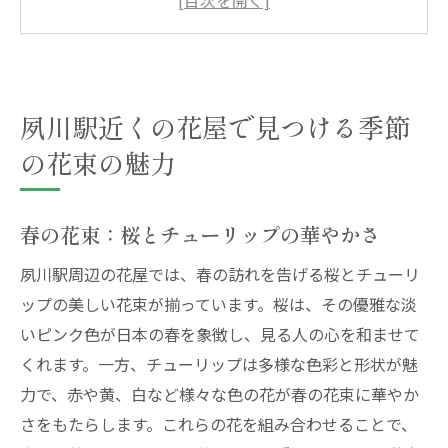
秋の花束：ダリアとコスモスの豊かな色彩
冬の花束：ポインセチアとアマリリスの温
かみ
夙川駅近くの花屋で見つける季節
夙川駅周辺の花屋で見つける特別なギフト
季節の花束がもたらす日常の彩り
の花束の魅力
春の訪れを夙川駅近くの花屋で感じる桜とチュ
ーリップの花束
春の花束：桜とチューリップの華やかさ
春の花束がもたらす新しい始まり
夙川駅周辺の花屋では、春の訪れを告げる桜とチューリ
桜の花束が象徴する日本の美
ップの美しい花束が揃っています。桜は、その優雅な淡
色彩豊かなチューリップの魅力
いピンク色が日本の春を象徴し、見る人の心を和ませて
春の花束が日常に与えるフレッシュな香り
くれます。一方、チューリップは多様な色彩と形状が魅
夙川駅周辺の花屋で春を感じる
力で、赤や黄、白など様々な色の花が春の花束に華やか
桜とチューリップの組み合わせが叶える特
さをもたらします。これらの花を組み合わせることで、