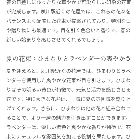
別な瞬間
春の日差しにぴったりな華やかで可愛らしい印象の花束
が完成します。夙川駅近くの花屋では、これらの花々を
夏のひまわりとラベンダーが彩る夙川駅周辺の
バランスよく配置した花束が提案されており、特別な日
花屋
や贈り物にも最適です。目を引く色合いと香りで、春の
夏の花束の明るさと元気さ
新しい始まりを感じさせてくれるでしょう。
ひまわりの花束で夏気分を満喫
ラベンダーがもたらす癒しの香り
夏の花束：ひまわりとラベンダーの爽やかさ
夙川駅周辺で見つける夏の花束
夏を迎えると、夙川駅近くの花屋では、ひまわりとラベ
ひまわりとラベンダーの組み合わせの魅力
ンダーを使用した爽やかな花束が目を引きます。ひまわ
夏の贈り物に最適な花束
りはその明るい黄色が特徴で、元気と活力を感じさせる
秋のダリアとコスモスがおすすめな夙川駅近く
花です。特に大きな花弁は、一気に夏の雰囲気を盛り上
の花屋
げてくれます。さらに、ひまわりは他の花と組み合わせ
秋の花束がもたらす温かさ
ることで、より一層の魅力を引き出すことができます。
ダリアの豪華さとその花言葉
ラベンダーは、優しい紫色と爽やかな香りが特徴で、花
束にナチュラルな雰囲気を加える役割を果たします。ひ
コスモスのシンプルで優雅な美しさ