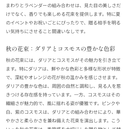
まわりとラベンダーの組み合わせは、見た目の美しさだ
夙川駅周辺で見つける秋の花束
けでなく、香りでも楽しめる花束を提供します。特に夏
ダリアとコスモスの絶妙なバランス
のイベントやお祝いごとにぴったりで、贈る相手を明る
秋の特別な贈り物としての花束
い気持ちにさせること間違いなしです。
冬のポインセチアとアマリリスが揃う夙川駅の
花屋
秋の花束：ダリアとコスモスの豊かな色彩
冬の花束がもたらす暖かさ
秋の花束には、ダリアとコスモスがその魅力を引き立て
ポインセチアのクリスマスらしさ
ます。特にダリアは、鮮やかな色彩と多様な形状が特徴
アマリリスのエレガントな存在感
で、深紅やオレンジの花が秋の温かみを感じさせます。
夙川駅周辺の花屋で冬を感じる
ダリアの豊かな色は、周囲の自然と調和し、見る人を惹
ポインセチアとアマリリスの組み合わせの
きつける存在感を持っています。一方、コスモスはその
魅力
繊細さが魅力的で、風に揺れる姿が優雅です。ピンクや
白、紫のコスモスは、ダリアとの組み合わせにより、華
冬の花束がもたらす季節感
やかさと柔らかさを兼ね備えた花束を演出します。こう
夙川駅周辺で花屋を巡り、特別な花束を見つけ