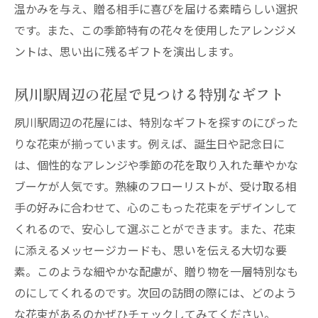
温かみを与え、贈る相手に喜びを届ける素晴らしい選択
季節ごとの花束がもたらす思い出
です。また、この季節特有の花々を使用したアレンジメ
夙川駅近くの花屋が教える季節の花束の楽しみ
ントは、思い出に残るギフトを演出します。
方
季節の花束を楽しむポイント
夙川駅周辺の花屋で見つける特別なギフト
夙川駅周辺の花屋のおすすめ花束
夙川駅周辺の花屋には、特別なギフトを探すのにぴった
季節ごとの花束のアレンジメント
りな花束が揃っています。例えば、誕生日や記念日に
特別なイベントにぴったりな花束
は、個性的なアレンジや季節の花を取り入れた華やかな
ブーケが人気です。熟練のフローリストが、受け取る相
花束を長持ちさせるコツ
手の好みに合わせて、心のこもった花束をデザインして
夙川駅近くの花屋が提案する花束の楽しみ
くれるので、安心して選ぶことができます。また、花束
方
に添えるメッセージカードも、思いを伝える大切な要
素。このような細やかな配慮が、贈り物を一層特別なも
のにしてくれるのです。次回の訪問の際には、どのよう
な花束があるのかぜひチェックしてみてください。