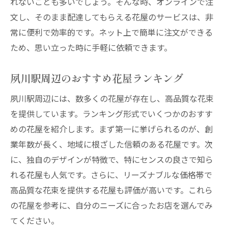
れないことも多いでしょう。そんな時、オンラインで注
夙川駅周辺で人気の花屋配達サービス
文し、そのまま配達してもらえる花屋のサービスは、非
花屋配達でお祝い事をさらに特別に
常に便利で効率的です。ネット上で簡単に注文ができる
花屋の配達サービスを利用するメリット
ため、思い立った時に手軽に依頼できます。
夙川駅周辺に住む方々の花屋配達体験談
夙川駅周辺のおすすめ花屋ランキング
夙川駅の花屋配達サービスで感動的な瞬間を演
出
夙川駅周辺には、数多くの花屋が存在し、高品質な花束
なみ花壇の配達サービスが生む感動
を提供しています。ランキング形式でいくつかのおすす
めの花屋を紹介します。まず第一に挙げられるのが、創
夙川駅周辺の花屋でサプライズを成功させ
業年数が長く、地域に根ざした信頼のある花屋です。次
る方法
に、独自のデザインが特徴で、特にセンスの良さで知ら
花屋配達で思い出に残る瞬間を作ろう
れる花屋も人気です。さらに、リーズナブルな価格帯で
夙川駅で花屋配達サービスを使いこなすコ
高品質な花束を提供する花屋も評価が高いです。これら
ツ
の花屋を参考に、自分のニーズに合ったお店を選んでみ
花屋の配達サービスがもたらす心温まるエ
てください。
ピソード