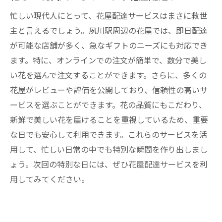
もらおう
忙しい現代人にとって、花屋配達サービスはまさに救世
なみ花壇の花屋配達サービスの特長
主と言えるでしょう。夙川駅周辺の花屋では、即日配達
夙川駅周辺で手軽に注文できる花屋
が可能な店舗が多く、急なギフトのニーズにも対応でき
花屋配達で素敵な花束を簡単に手に入れる
ます。特に、オンラインでの注文が簡単で、数分で美し
方法
い花を選んで注文することができます。さらに、多くの
夙川駅で花屋配達サービスを利用するメリ
花屋がレビューや評価を公開しており、信頼性の高いサ
ット
ービスを選ぶことができます。花の品質にもこだわり、
素敵な花束を手軽に届ける花屋の選び方
新鮮で美しい花を届けることを重視しているため、重要
なみ花壇の花屋配達で特別な日を手軽に演
な日でも安心して利用できます。これらのサービスを活
出
用して、忙しい日常の中でも特別な瞬間を作り出しまし
ょう。次回の特別な日には、ぜひ花屋配達サービスを利
用してみてください。