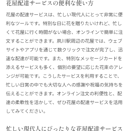
花屋配達サービスの便利な使い方
イン
花屋の配達サービスは、忙しい現代人にとって非常に便
夙川駅周辺で選ぶべきおしゃれな花屋
利なツールです。特別な日に花を贈りたいけれど、忙し
花屋配達で誕生日や記念日をより特別に
くて花屋に行く時間がない場合、オンラインで簡単に注
おしゃれな花束で感動を届けよう
文することができます。夙川駅周辺の花屋では、ウェブ
夙川駅周辺の花屋配達サービスで大切な人に特
サイトやアプリを通じて数クリックで注文が完了し、迅
別な思い出を
速な配達が可能です。また、特別なメッセージカードを
花屋配達で大切な人をサプライズ
添えるサービスも多く、個別の要望に応じた花束のアレ
なみ花壇の花束で思い出に残る瞬間を作る
ンジが可能です。こうしたサービスを利用することで、
夙川駅周辺の花屋で特別なギフトを
忙しい日常の中でも大切な人への感謝や祝福の気持ちを
伝えることができます。オンライン注文の利便性と、配
花屋配達サービスで特別な思い出を演出
達の柔軟性を活かして、ぜひ花屋の配達サービスを活用
大切な人への贈り物に最適な花屋配達
してみてください。
夙川駅からの花屋配達で心に残る思い出を
夙川駅の花屋配達で素敵な花束を手軽に届けて
忙しい現代人にぴったりな花屋配達サービス