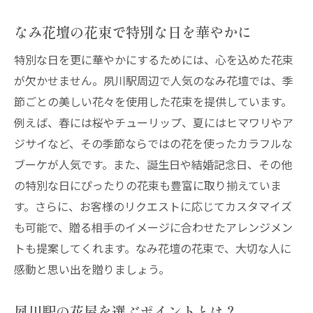
花屋配達で大切な人を驚かせよう
なみ花壇の花束で特別な日を華やかに
忙しい日常に心温まる花屋の配達を夙川駅で利
特別な日を更に華やかにするためには、心を込めた花束
用しよう
が欠かせません。夙川駅周辺で人気のなみ花壇では、季
忙しい方でも安心の花屋配達サービス
節ごとの美しい花々を使用した花束を提供しています。
夙川駅からの花屋配達で日常に花を添える
例えば、春には桜やチューリップ、夏にはヒマワリやア
仕事の合間に花屋配達を利用するメリット
ジサイなど、その季節ならではの花を使ったカラフルな
花屋配達で癒しのひとときを
ブーケが人気です。また、誕生日や結婚記念日、その他
の特別な日にぴったりの花束も豊富に取り揃えていま
なみ花壇のスムーズな配達サービス
す。さらに、お客様のリクエストに応じてカスタマイズ
夙川駅周辺の花屋で心のゆとりを取り戻そ
も可能で、贈る相手のイメージに合わせたアレンジメン
う
トも提案してくれます。なみ花壇の花束で、大切な人に
オンラインで簡単に注文できる夙川駅の花屋配
感動と思い出を贈りましょう。
達サービス
オンライン注文の流れと注意点
夙川駅の花屋を選ぶポイントとは？