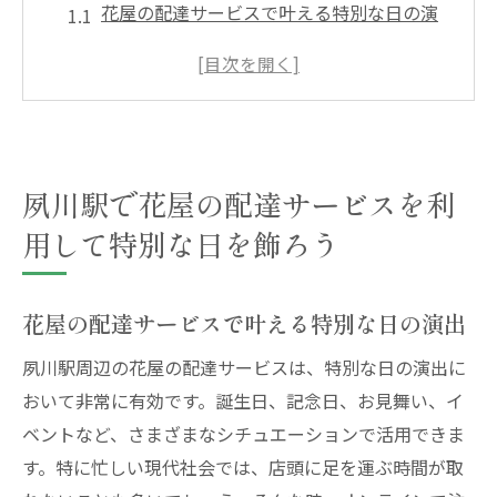
花屋の配達サービスで叶える特別な日の演
出
夙川駅周辺のおすすめ花屋ランキング
なみ花壇の花束で特別な日を華やかに
夙川駅の花屋を選ぶポイントとは？
夙川駅で花屋の配達サービスを利
花屋配達サービスの便利な使い方
忙しい現代人にぴったりな花屋配達サービ
用して特別な日を飾ろう
ス
花屋の配達で夙川駅周辺の特別な日をさらに豊
花屋の配達サービスで叶える特別な日の演出
かに
夙川駅周辺の花屋の配達サービスは、特別な日の演出に
花屋配達で夙川駅周辺のシーンを美しく彩
おいて非常に有効です。誕生日、記念日、お見舞い、イ
る
ベントなど、さまざまなシチュエーションで活用できま
なみ花壇ならではの特別な日にぴったりな
す。特に忙しい現代社会では、店頭に足を運ぶ時間が取
花束