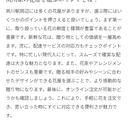
夙川駅の花屋配達サービスをスマホで簡単
夙川駅周辺には多くの花屋がありますが、選ぶ際にはい
に
くつかのポイントを押さえると良いでしょう。まず第一
なみ花壇のオンライン注文がおすすめの理
に、取り扱っている花の鮮度と種類が豊富であることが
由
重要です。新鮮な花は、贈り物としての価値を一層高め
夙川駅周辺の花屋オンラインサービスガイ
ます。次に、配達サービスの対応力もチェックポイント
ド
です。特に忙しい現代人にとって、スムーズで確実な配
オンライン注文で時短！忙しい方に最適な
達は大きな魅力となります。また、花束やアレンジメン
花屋配達
トのセンスも重要です。贈る相手の好みやシーンに合わ
初めてでも安心のオンライン花屋注文方法
せたデザインができる花屋を選ぶことで、より感動的な
誕生日や記念日には夙川駅の花屋配達でおしゃ
贈り物になります。最後に、オンライン注文が可能かど
れな花束を贈ろう
うかも確認しましょう。これにより、手軽に花を注文で
き、思い立った時にすぐに対応できる便利さが魅力で
誕生日にぴったりの花束の選び方
す。
記念日におすすめの花屋配達サービス
なみ花壇の特別な日にぴったりの花束デザ