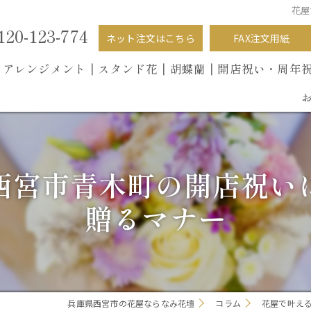
花屋
120-123-774
ネット注文はこちら
FAX注文用紙
┃
アレンジメント┃
スタンド花┃
胡蝶蘭
┃開店祝い・周年
西宮市青木町の開店祝い
贈るマナー
兵庫県西宮市の花屋ならなみ花壇
コラム
花屋で叶え