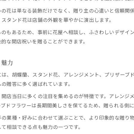
初めての開店祝いも花屋の知識でスマートに選ぶ方法
いの花は単なる装飾だけでなく、贈り主の心遣いと信頼関
花屋初心者でも安心できる開店祝いの選び方
、スタンド花は店舗の外観を華やかに演出します。
花屋で人気の開店祝いギフトとその選定基準
ものもあるため、事前に花屋へ相談し、ふさわしいデザイ
開店祝いに失敗しない花屋のアドバイス集
象的な開店祝いを贈ることができます。
花屋スタッフが教える予算内での上手な選び方
西宮の花屋で初めて注文する際のポイント
と魅力
失敗しない開店祝いギフトなら地元花屋がサポート
には、胡蝶蘭、スタンド花、アレンジメント、プリザーブ
地元花屋が勧める開店祝いギフトの選び方
への贈答に多く選ばれています。
花屋で相談できる開店祝いのアレンジ事例
、開店当日に多くの注目を集めるのが特徴です。アレンジ
地域密着型花屋ならではの安心ポイント
ーブドフラワーは長期間美しさを保てるため、贈られる側に
花屋選びで失敗しないためのチェックリスト
手の業種・好みに合わせて選ぶことで、より印象的な贈り
西宮の花屋配送サービス活用のメリット
して相談できる点も魅力の一つです。
センス光る花屋の開店祝いギフト選びポイント集