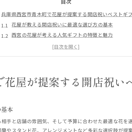
目次
兵庫県西宮市青木町で花屋が提案する開店祝いベストギ
花屋が教える開店祝いに最適な選び方の基本
西宮の花屋が考える人気ギフトの特徴と魅力
花屋ならではのアレンジで開店祝いを華やかに
開店祝いに贈るべき花屋おすすめのスタイル集
おしゃれで喜ばれる花屋ギフトの最新トレンド
開店祝い選びに迷う方へ花屋目線でアレンジのコツを解
で花屋が提案する開店祝い
花屋が伝授する開店祝いアレンジのポイント
おしゃれな花屋アレンジで印象アップを狙う方法
開店祝いの花屋選びで大切なカラーコーデ術
の基本
贈る相手別の花屋おすすめアレンジアイデア
る相手と店舗の雰囲気、そして予算に合わせた最適な花を
花屋が提案する季節感を活かしたギフト選び
蝶蘭やスタンド花、アレンジメントなど多彩な選択肢が提