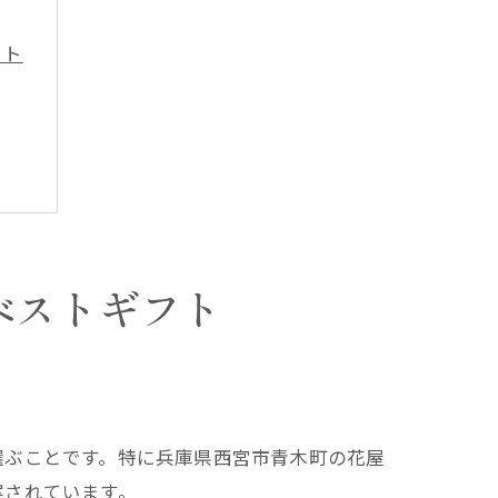
フト
説
ベストギフト
選ぶことです。特に兵庫県西宮市青木町の花屋
案されています。