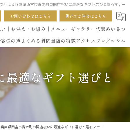
で叶える兵庫県西宮市青木町の開店祝いに最適なギフト選びと贈るマナー
お問い合わせはこちら
供花のご注文はこちら
祝い
┃お供え・お悔み
┃メニュー
ギャラリー
代表あいさつ
お客様の声
よくある質問
当店の特徴
アクセス
ブログ
コラム
葬式
に最適なギフト選びと
開店祝い
花束
イベント
誕生日
る兵庫県西宮市青木町の開店祝いに最適なギフト選びと贈るマナー