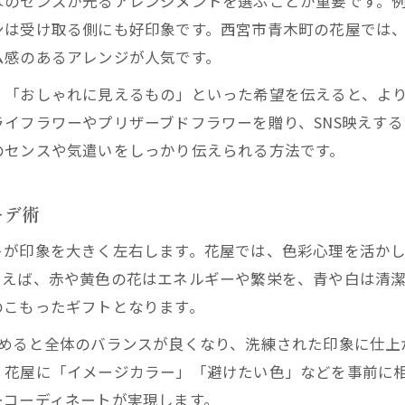
はのセンスが光るアレンジメントを選ぶことが重要です。
ンは受け取る側にも好印象です。西宮市青木町の花屋では
ム感のあるアレンジが人気です。
」「おしゃれに見えるもの」といった希望を伝えると、よ
イフラワーやプリザーブドフラワーを贈り、SNS映えす
のセンスや気遣いをしっかり伝えられる方法です。
ーデ術
トが印象を大きく左右します。花屋では、色彩心理を活か
とえば、赤や黄色の花はエネルギーや繁栄を、青や白は清
のこもったギフトとなります。
とめると全体のバランスが良くなり、洗練された印象に仕上
、花屋に「イメージカラー」「避けたい色」などを事前に
ーコーディネートが実現します。