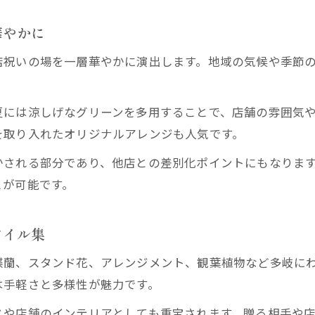
花屋が提案するセンスある開店祝いの秘訣
華やかに
おしゃれ花屋ギフト選びの着眼点とは
店祝いの場を一層華やかに演出します。地域の気候や季節
ギフトを引き立てる花屋独自のアレンジ術
花屋利用でわかる贈り物マナーの基本知識
夏には涼しげなグリーンを多用することで、店舗の雰囲気
花屋で花言葉を意識したギフト選びを実践
を取り入れたオリジナルアレンジも人気です。
西宮市青木町で贈る花屋おすすめの喜ばれる開店祝い
かされる部分であり、他店との差別化ポイントにもなりま
花屋が提案する地域に合った開店祝いギフト
とが可能です。
西宮の花屋で喜ばれる贈り物の選び方
花屋視点で考える開店祝いの季節感アレンジ
タイル集
花屋おすすめの配達サービス活用法をご紹介
蝶蘭、スタンド花、アレンジメント、観葉植物など多岐に
開店祝いで嬉しい花屋の心づかいとは何か
は手軽さと多様性が魅力です。
スや店舗のインテリアとしても重宝されます。贈る相手や