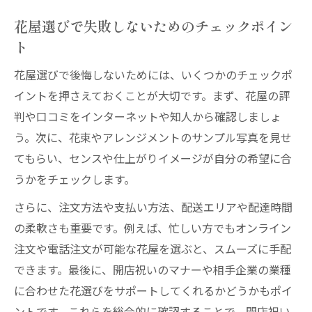
花屋利用で守るべき開店祝いのビジネスマ
花屋選びで失敗しないためのチェックポイン
ナー
ト
花屋を通じた開店祝いNG例とその回避法
花屋選びで後悔しないためには、いくつかのチェックポ
開店祝いに適した花屋の注文時マナー解説
イントを押さえておくことが大切です。まず、花屋の評
花屋選びで重視すべきマナーとその理由
判や口コミをインターネットや知人から確認しましょ
花屋での依頼時に注意したいメッセージの
う。次に、花束やアレンジメントのサンプル写真を見せ
書き方
てもらい、センスや仕上がりイメージが自分の希望に合
花屋で叶える高品質な開店祝い
うかをチェックします。
花屋が提案する高品質な開店祝い選びの基
さらに、注文方法や支払い方法、配送エリアや配達時間
準
の柔軟さも重要です。例えば、忙しい方でもオンライン
花屋で選ぶ上質なアレンジメントの見極め
注文や電話注文が可能な花屋を選ぶと、スムーズに手配
方
できます。最後に、開店祝いのマナーや相手企業の業種
花屋利用で実感する品質重視の開店祝い体
に合わせた花選びをサポートしてくれるかどうかもポイ
験
ントです。これらを総合的に確認することで、開店祝い