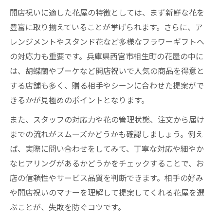
個性を演出できる花屋のアレンジメント活
開店祝いに適した花屋の特徴としては、まず新鮮な花を
用法
豊富に取り揃えていることが挙げられます。さらに、ア
失敗しない花屋の選び方と開店祝いの極意
レンジメントやスタンド花など多様なフラワーギフトへ
の対応力も重要です。兵庫県西宮市相生町の花屋の中に
花屋選びで失敗しないための大切なポイン
は、胡蝶蘭やブーケなど開店祝いで人気の商品を得意と
ト
する店舗も多く、贈る相手やシーンに合わせた提案がで
開店祝い向け花屋選びのよくあるミスと対
きるかが見極めのポイントとなります。
策
また、スタッフの対応力や花の管理状態、注文から届け
花屋と相性の良い開店祝い選びの極意を伝
までの流れがスムーズかどうかも確認しましょう。例え
授
ば、実際に問い合わせをしてみて、丁寧な対応や細やか
花屋選びで押さえたい開店祝いのマナー知
なヒアリングがあるかどうかをチェックすることで、お
識
店の信頼性やサービス品質を判断できます。相手の好み
信頼できる花屋で開店祝いを成功させる方
や開店祝いのマナーを理解して提案してくれる花屋を選
法
ぶことが、失敗を防ぐコツです。
ビジネスマナーに沿った花屋利用のポイント