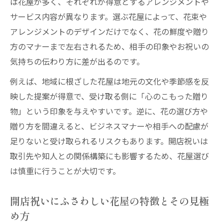
は花屋が多く、それぞれが得意とするアレンジメントや
花屋で叶えるオリジナル開店祝いのアイデ
サービス内容が異なります。選ぶ花屋によって、花束や
ア集
アレンジメントのデザインだけでなく、花の鮮度や贈り
花屋のサービスを活かした開店祝い手配の
方のマナーまで左右されるため、相手の印象やお祝いの
流れ
気持ちの伝わり方に差が出るのです。
花屋で選ぶ開店祝いに最適なアレンジメン
例えば、地域に根ざした花屋は地元の文化や季節感を反
ト
映した提案が得意で、受け取る側に「心のこもった贈り
おしゃれに贈る開店祝いは花屋が決め手
物」という印象を与えやすいです。逆に、花の選び方や
花屋で見つけるおしゃれな開店祝いギフト
贈り方を間違えると、ビジネスマナーや相手への配慮が
提案
足りないと受け取られるリスクもあります。開店祝いは
花屋のセンスが光るデザインアレンジの選
取引先や知人との関係構築にも影響するため、花屋選び
び方
は慎重に行うことが大切です。
おしゃれ重視の開店祝いは花屋選びが重要
開店祝いにふさわしい花屋の特徴とその見極
花屋ならではの季節感あふれる開店祝い特
め方
集