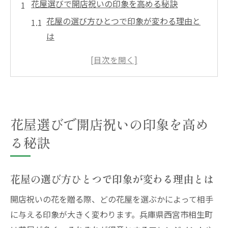
花屋選びで開店祝いの印象を高める秘訣
花屋の選び方ひとつで印象が変わる理由と
は
開店祝いにふさわしい花屋の特徴とその見
極め方
花屋選びで失敗しないためのチェックポイ
ント
相生町で評判の良い花屋活用術と口コミ活
花屋選びで開店祝いの印象を高め
用法
る秘訣
花屋と開店祝いマナーを両立させるコツ
相生町で贈る開店祝いの花屋活用法
花屋の選び方ひとつで印象が変わる理由とは
花屋を活用した開店祝いの効果的な贈り方
開店祝いの花を贈る際、どの花屋を選ぶかによって相手
相生町ならではの花屋選びの魅力と活用ポ
に与える印象が大きく変わります。兵庫県西宮市相生町
イント