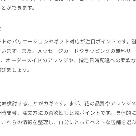
花屋配達のオンライン注文を使いこなすコツ
ことができます。
芦屋花屋配達の当日配送で急な贈り物にも対応
容
花屋配達でメッセージカードを活用する方法
芦屋花屋配達の配送料や無料条件の調べ方
ントのバリエーションやギフト対応が注目ポイントです。
花屋の配達で季節の花をお得に選ぶ秘訣
ています。また、メッセージカードやラッピングの無料サ
て、オーダーメイドのアレンジや、指定日時配達への柔軟
配達可能な花屋を芦屋市で探すなら
選びましょう。
花屋配達の利用可能エリアを確認しよう
芦屋花屋配達で見逃せないサービス比較
花屋配達の店舗ごとの特徴を知るポイント
芦屋花屋配達を探す際のチェックリスト
比較検討することがカギです。まず、花の品質やアレンジ
や時間帯、注文方法の柔軟性も比較ポイントです。具体的
花屋配達の問い合わせ時に確認すべき内容
。これらの情報を整理し、自分にとってベストな店舗を選
花屋配達サービスの魅力を芦屋市で体感
芦屋花屋配達で叶う特別なギフト体験