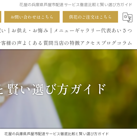
花屋の兵庫県芦屋市配達サービス徹底比較と賢い選び方ガイド
お問い合わせはこちら
供花のご注文はこちら
祝い
┃お供え・お悔み
┃メニュー
ギャラリー
代表あいさつ
お客様の声
よくある質問
当店の特徴
アクセス
ブログ
コラム
葬式
開店祝い
と賢い選び方ガイド
花束
イベント
誕生日
花屋の兵庫県芦屋市配達サービス徹底比較と賢い選び方ガイド