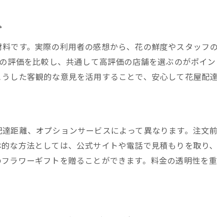
花屋配達がもたらす日常の彩りと癒し
か
芦屋花屋配達の高品質アレンジを楽しむ
材料です。実際の利用者の感想から、花の鮮度やスタッフ
花屋配達サービスで贈る心のこもった花束
Sの評価を比較し、共通して高評価の店舗を選ぶのがポイ
芦屋花屋配達の利用で感じるプロの技術
こうした客観的な意見を活用することで、安心して花屋配
花屋選びで失敗しない芦屋市のポイント
芦屋花屋配達の評判を参考にする重要性
花屋配達の注文手順と注意点を解説
配達距離、オプションサービスによって異なります。注文
芦屋花屋配達でトラブルを防ぐ方法
体的な方法としては、公式サイトや電話で見積もりを取り
花屋配達のキャンセルや変更対応の確認
のフラワーギフトを贈ることができます。料金の透明性を
芦屋花屋配達の実績や店舗情報の調べ方