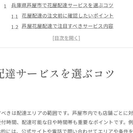
兵庫県芦屋市で花屋配達サービスを選ぶコツ
花屋配達の注文前に確認したいポイント
芦屋花屋配達で注目すべきサービス内容
花屋配達で失敗しない選び方のコツ
芦屋花屋配達の口コミをどう活用するか
花屋配達の料金相場と予算の考え方
花屋配達が芦屋市で人気な理由を解説
配達サービスを選ぶコツ
芦屋花屋配達が忙しい方に選ばれる理由
花屋配達の利便性とオンライン注文の魅力
芦屋花屋配達の豊富なアレンジメント例
ト
花屋配達で叶う自宅や職場への手軽な贈り物
すべきは配達エリアの範囲です。芦屋市内でも店舗ごとに
芦屋花屋配達はどんなシーンでも活躍
受付時間、配達可能な日や時間帯も重要なポイントです。
芦屋市の花屋配達を賢く活用する方法
体的には、公式サイトや電話で問い合わせてエリアや条件