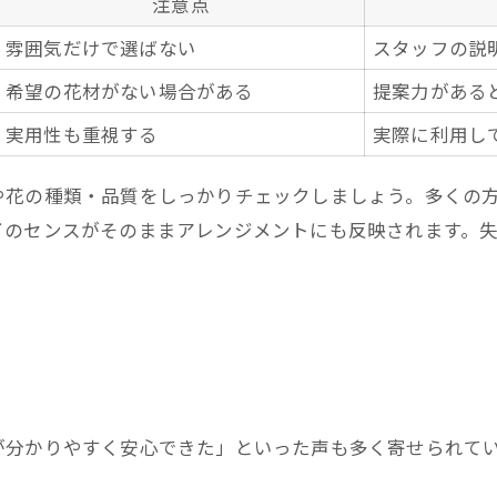
注意点
花屋で選ぶ特別なギフトアレンジ
雰囲気だけで選ばない
スタッフの説
おしゃれな包装が魅力の花屋特集
希望の花材がない場合がある
提案力がある
花屋スタッフが提案する贈り物術
実用性も重視する
実際に利用し
シーン別おすすめ花屋活用法
花屋発・特別なアレンジを楽しむ方法
や花の種類・品質をしっかりチェックしましょう。多くの
花屋別アレンジメント事例一覧
イのセンスがそのままアレンジメントにも反映されます。
オーダーメイドで叶う花屋の魅力
おしゃれな花屋のアレンジ体験談
。
特別感を演出する花屋の工夫
花屋で学ぶアレンジのテクニック
が分かりやすく安心できた」といった声も多く寄せられて