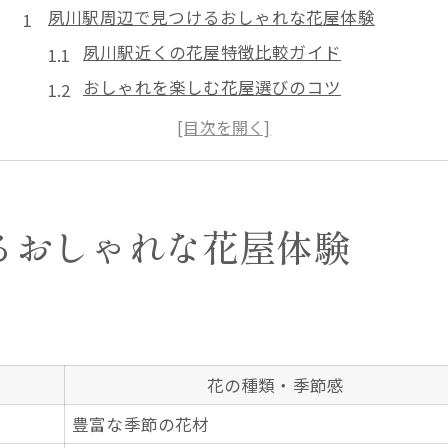
夙川駅周辺で見つけるおしゃれな花屋体験
夙川駅近くの花屋特徴比較ガイド
おしゃれを楽しむ花屋選びのコツ
季節感あふれる花屋体験を満喫
花屋巡りで叶う心ときめく時間
話題の花屋で新しい発見を探す
花屋選びが変わる夙川駅近くの魅力とは
るおしゃれな花屋体験
駅近花屋の魅力ポイント早見表
花屋選びに迷ったら注目すべき点
おしゃれ好き必見の花屋活用法
夙川駅周辺で人気の花屋傾向分析
花の種類・季節感
花屋のこだわりが光るサービス
豊富な季節の花材
季節感あふれる花屋で日常に彩りを