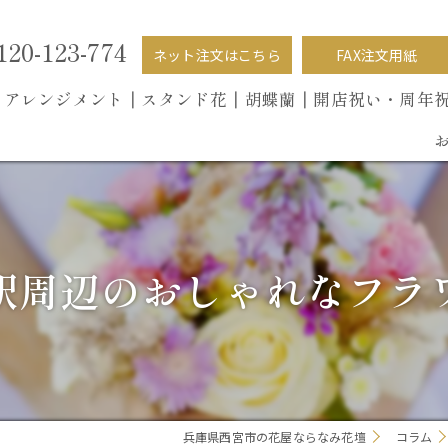
120-123-774
ネット注文はこちら
FAX注文用紙
┃
アレンジメント┃
スタンド花┃
胡蝶蘭
┃開店祝い・周年
駅周辺のおしゃれなフラ
兵庫県西宮市の花屋ならなみ花壇
コラム