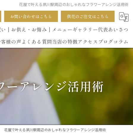
花屋で叶える夙川駅周辺のおしゃれなフラワーアレンジ活用術
お問い合わせはこちら
供花のご注文はこちら
祝い
┃お供え・お悔み
┃メニュー
ギャラリー
代表あいさつ
お客様の声
よくある質問
当店の特徴
アクセス
ブログ
コラム
葬式
開店祝い
ワーアレンジ活用術
花束
イベント
誕生日
花屋で叶える夙川駅周辺のおしゃれなフラワーアレンジ活用術