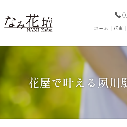
0
ホーム
┃花束
花屋で叶える夙川