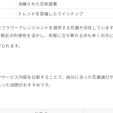
洗練された花束提案
季節ごとに変わる花屋ラインナップ
トレンドを意識したラインナップ
花屋で取り扱う旬の花を知る方法
おしゃれな花屋の季節演出術
なフラワーアレンジメントを提供する花屋が点在していま
日常に彩りを添える花屋の提案
。駅近の利便性を活かし、気軽に立ち寄れる点も多くの方
季節感を楽しむ花屋活用アイデア
げられます。
おしゃれな花屋を探すなら夙川駅エリアが最適
夙川駅エリア花屋おすすめ比較表
花屋探しで重視したいポイント
おしゃれ志向の花屋が集まる理由
やサービス内容を比較することで、自分に合った花屋選び
もった訪問がおすすめです。
駅近花屋で叶う上質なフラワー体験
花屋選びに迷わないためのヒント
贈り物におすすめの夙川駅周辺花屋ガイド
贈り物向き花屋サービス比較一覧