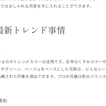
花屋でおしゃれな要望を上手に伝えるコツ
通りのおしゃれな花束を手に入れることができます。
花屋の提案力を活かした花束選びの極意
花屋とのコミュニケーションで満足度アップ
花屋の知識を生かす花束相談術を解説
最新トレンド事情
花屋利用で贈る相手に特別感を演出
花屋で贈る相手に心を伝えるおしゃれ花束
花屋の花束で特別な日のサプライズを演出
ン
花屋利用で相手に喜ばれる演出法のポイント
いるのがトレンドカラーの活用です。近年はくすみカラー
花屋のラッピングが生み出す高級感と特別感
クやグリーン、ベージュをベースにした花束は、どんなシー
花屋の提案で思い出に残るギフトを贈る方法
洗練された印象を演出できます。プロの花屋は色のバラン
。
花屋で選ぶ花束で印象に残る贈り物を
おしゃれな花屋選びで失敗しないポイント
理由
花屋選びで重視したいおしゃれなチェック項目