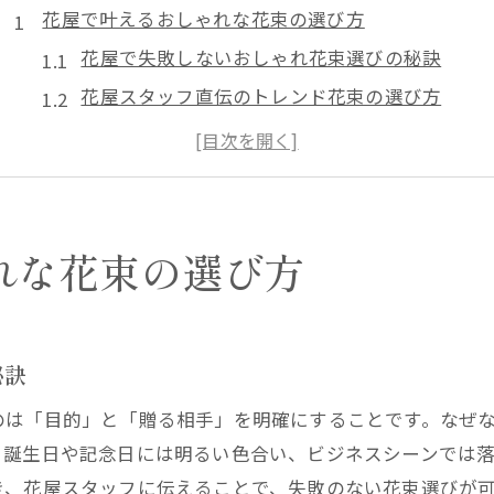
花屋で叶えるおしゃれな花束の選び方
花屋で失敗しないおしゃれ花束選びの秘訣
花屋スタッフ直伝のトレンド花束の選び方
花屋で人気のおしゃれなラッピング術とは
花屋ならではの季節感を活かす花束選び
花屋利用で贈る相手に喜ばれるポイント
花屋でイメージ通りの花束を注文するコツ
れな花束の選び方
センスが光る花屋の最新トレンド事情
花屋で注目のトレンドカラーとデザイン
SNS映えする花屋のアレンジが人気の理由
秘訣
花屋発！おしゃれな花束トレンド事例紹介
のは「目的」と「贈る相手」を明確にすることです。なぜ
花屋スタッフが教える今季おすすめアレンジ
、誕生日や記念日には明るい色合い、ビジネスシーンでは
花屋の最新トレンドを取り入れるコツ
き、花屋スタッフに伝えることで、失敗のない花束選びが