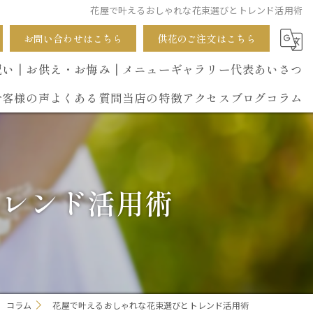
花屋で叶えるおしゃれな花束選びとトレンド活用術
お問い合わせはこちら
供花のご注文はこちら
祝い
┃お供え・お悔み
┃メニュー
ギャラリー
代表あいさつ
お客様の声
よくある質問
当店の特徴
アクセス
ブログ
コラム
葬式
開店祝い
トレンド活用術
花束
イベント
誕生日
コラム
花屋で叶えるおしゃれな花束選びとトレンド活用術