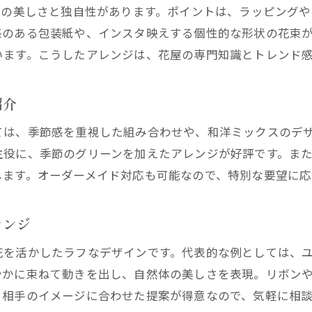
花屋の口コミや評判から選ぶ安心のポイント
目の美しさと独自性があります。ポイントは、ラッピング
花屋選びでトレンド感を見極めるコツ
感のある包装紙や、インスタ映えする個性的な形状の花束
います。こうしたアレンジは、花屋の専門知識とトレンド
花屋のサービス内容とおしゃれ度を比較
花屋のインスタやSNSでセンスを確認する方法
紹介
花屋選びで後悔しないための注意点まとめ
ては、季節感を重視した組み合わせや、和洋ミックスのデ
主役に、季節のグリーンを加えたアレンジが好評です。ま
します。オーダーメイド対応も可能なので、特別な要望に応
レンジ
花を活かしたラフなデザインです。代表的な例としては、
やかに束ねて動きを出し、自然体の美しさを表現。リボン
る相手のイメージに合わせた提案が得意なので、気軽に相