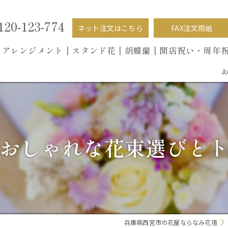
120-123-774
ネット注文はこちら
FAX注文用紙
┃
アレンジメント┃
スタンド花┃
胡蝶蘭
┃開店祝い・周年
おしゃれな花束選びと
兵庫県西宮市の花屋ならなみ花壇