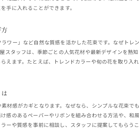
花屋で話題のおしゃれアレンジをチェック
束を手に入れることができます。
オンライン注文で楽しむおしゃれ花屋体験
び方
花屋のオンライン注文で叶う新しい体験
花屋のネット注文はおしゃれ花束も簡単
フラワー」など自然な質感を活かした花束です。なぜトレ
花屋のオンラインショップ活用術を解説
花屋スタッフは、季節ごとの人気花材や最新デザインを熟
もらえます。たとえば、トレンドカラーや旬の花を取り入
花屋のオンラインサービスで特別感を演出
花屋の通販を利用したトレンド花束選び
花屋オンライン注文で失敗しないポイント
とは
SNS映えする花屋の花束アレンジ術
花屋が提案するSNS映え花束アレンジのコツ
や素材感がカギとなります。なぜなら、シンプルな花束で
透け感のあるペーパーやリボンを組み合わせる方法や、和
花屋の人気スタッフが選ぶ映える花束とは
カラーや質感を事前に相談し、スタッフに提案してもらう
花屋のアレンジでおしゃれな写真を撮る方法
花屋のセンスが光るラッピング術に注目