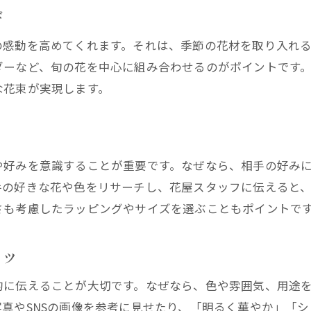
び
花屋のトレンドを押さえたアレンジ活用術
の感動を高めてくれます。それは、季節の花材を取り入れ
花屋のアレンジでSNS映えを実現する秘訣
ダーなど、旬の花を中心に組み合わせるのがポイントです
季節感を活かした花屋の花束提案
な花束が実現します。
花屋で選ぶ季節感たっぷりの花束アイデア
花屋が教える旬の花で作るおしゃれ花束
ト
花屋スタッフおすすめ季節のアレンジ法
や好みを意識することが重要です。なぜなら、相手の好み
花屋の季節感ある花束で贈る特別な時間
手の好きな花や色をリサーチし、花屋スタッフに伝えると
花屋で人気の季節限定おしゃれ花束
さも考慮したラッピングやサイズを選ぶこともポイントで
花屋選びで季節感を取り入れる方法
理想の花束を花屋で相談するコツ
コツ
花屋で理想の花束イメージを伝えるポイント
的に伝えることが大切です。なぜなら、色や雰囲気、用途
花屋スタッフとの相談で希望を叶える方法
真やSNSの画像を参考に見せたり、「明るく華やか」「