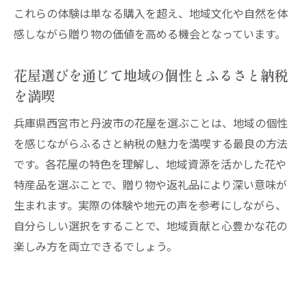
これらの体験は単なる購入を超え、地域文化や自然を体
丹波市の花屋と返礼品で地域を身近に感じ
感しながら贈り物の価値を高める機会となっています。
る方法
ふるさと納税と花屋選びで広がる丹波市の
花屋選びを通じて地域の個性とふるさと納税
魅力
を満喫
花屋から始める丹波市ふるさと納税の新し
い楽しみ
兵庫県西宮市と丹波市の花屋を選ぶことは、地域の個性
を感じながらふるさと納税の魅力を満喫する最良の方法
丹波市ふるさと納税で実感する花屋と地域
です。各花屋の特色を理解し、地域資源を活かした花や
のつながり
特産品を選ぶことで、贈り物や返礼品により深い意味が
西宮市の花屋と返礼品で地域貢献を実感
生まれます。実際の体験や地元の声を参考にしながら、
西宮市の花屋と返礼品で感じる地域貢献の
自分らしい選択をすることで、地域貢献と心豊かな花の
喜び
楽しみ方を両立できるでしょう。
花屋を通じて広がる西宮市ふるさと納税の
魅力
返礼品選びに花屋の視点を加える地域貢献