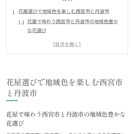
花屋選びで地域色を楽しむ西宮市と丹波市
花屋で味わう西宮市と丹波市の地域色豊か
な花選び
花屋ごとの魅力を知り地域とのつながりを
実感
ふるさと納税返礼品で広がる花屋の新しい
楽しみ方
丹波市と西宮市の花屋から学ぶ特産品との
花屋選びで地域色を楽しむ西宮市
出会い方
と丹波市
花屋が提案する地域限定の贈り物体験とは
花屋選びを通じて地域の個性とふるさと納
花屋で味わう西宮市と丹波市の地域色豊かな
税を満喫
花選び
ふるさと納税で見つける丹波市の花屋の魅力