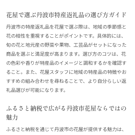
返礼品選びに花屋の専門性を活かすコツ
花屋で選ぶ丹波市特産返礼品の選び方ガイド
ふるさと納税が広げる花屋と地域のつながり
丹波市の特産返礼品を花屋で選ぶ際は、地域の季節感と
ふるさと納税で深まる花屋と地域の絆を実
花の相性を重視することがポイントです。具体的には、
感
旬の花と地元産の野菜や果物、工芸品がセットになった
花屋を介して広がるふるさと納税と地域交
商品を選ぶと満足度が高まります。選び方のコツは、花
流
の色彩や香りが特産品のイメージと調和するかを確認す
地域に根ざす花屋が叶える新しい返礼品体
ること。また、花屋スタッフに地域の特産品の特徴やお
験
すすめの組み合わせを尋ねることで、より自分らしい返
花屋と連携したふるさと納税のメリットを
礼品選びが可能になります。
解説
ふるさと納税で広がる丹波市花屋ならではの
ふるさと納税を通じて花屋と地域が支え合
魅力
う仕組み
花屋選びが生み出すふるさと納税の新たな
ふるさと納税を通じて丹波市の花屋が提供する魅力は、