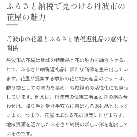
ふるさと納税で見つける丹波市の
術
花屋の魅力
花屋と連携した西宮市返礼品で地域を応援
ふるさと納税で西宮市の花屋ができる社会
貢献
丹波市の花屋とふるさと納税返礼品の意外な
花屋選びで叶える西宮市返礼品の地域応援
関係
丹波市の返礼品選びに花屋の視点をプラス
丹波市の花屋は地域の特産品と花の魅力を融合させるこ
丹波市の花屋視点で選ぶ返礼品の新基準
とで、ふるさと納税返礼品に新たな価値を生み出してい
花屋選びで広がる丹波市返礼品の楽しみ方
ます。花屋が提案する季節の花と地元産品のセットは、
贈り物としての魅力を高め、地域経済の活性化にも貢献
ふるさと納税返礼品に花屋のおすすめを取
しています。例えば、丹波市の伝統工芸品と花の組み合
り入れる
わせは、贈り手と受け手双方に喜ばれる返礼品となって
丹波市の花屋と返礼品で感じる地域の温か
います。つまり、花屋は単なる花の販売にとどまらず、
さ
地域資源を活かしたふるさと納税の新しい形を創出して
花屋が教える丹波市返礼品選びのこだわり
いるのです。
ポイント