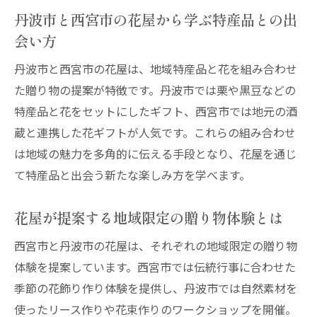
ふるさと納税に花屋の視点をプラスした返
丹波市と西宮市の花屋から学ぶ特産品との出
礼品選び
会い方
丹波市や西宮市の花屋から学ぶ地域特産品
丹波市と西宮市の花屋は、地域特産品と花を組み合わせ
の活かし方
た贈り物の提案が特徴です。丹波市では栗や黒豆などの
花屋を活用して地域色豊かな返礼品を楽し
特産品と花をセットにしたギフト、西宮市では地元の酒
むコツ
蔵と連携した花ギフトが人気です。これらの組み合わせ
返礼品選びで迷わないための花屋活用術
は地域の魅力を多角的に伝える手段となり、花屋を通じ
花屋目線で知るふるさと納税特産品の選び
て特産品と出会う新たな楽しみ方を学べます。
方
花屋が提案する地域限定の贈り物体験とは
花屋探しが変える丹波市ふるさと納税体験
丹波市のふるさと納税体験を花屋選びで充
西宮市と丹波市の花屋は、それぞれの地域限定の贈り物
実
体験を提案しています。西宮市では伝統行事に合わせた
花屋が提案する丹波市ふるさと納税返礼品
季節の花飾り作り体験を提供し、丹波市では自然素材を
の魅力
使ったリース作りや花束作りのワークショップを開催。