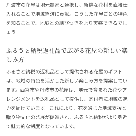
楽しみ方
丹波市の花屋は地元農家と連携し、新鮮な花材を直接仕
入れることで地域経済に貢献。こうした花屋ごとの特色
花屋選びで差がつく西宮市のふるさと納税
を知ることで、地域との結びつきをより実感できるでし
返礼品
ょう。
ふるさと納税で探す西宮市花屋のおすすめ
ギフト
ふるさと納税返礼品で広がる花屋の新しい楽
花屋視点で解説ふるさと納税返礼品の魅力
しみ方
発見術
ふるさと納税の返礼品として提供される花屋のギフト
西宮市の花屋が選ぶ地域色あふれる贈り物
は、地域の特色を活かした新しい楽しみ方を提案してい
体験
ます。西宮市や丹波市の花屋は、地元で育まれた花やア
花屋選びで西宮市ふるさと納税をより深く
レンジメントを返礼品として提供し、寄付者に地域の魅
楽しむ
力を届けています。これにより、花を通じた地域支援と
地域特産と花屋の選び方で返礼品を満喫
贈り物文化の発展が促進され、ふるさと納税がより身近
花屋で体験する地域特産と返礼品の魅力的
で魅力的な制度となっています。
な選び方