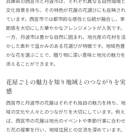
兵庫県の西宮市と丹波市は、それぞれ異なる自然環境と
丹波市の花屋とふるさと納税返礼品の意外
文化背景を持ち、その特色が花屋の花選びにも反映され
な関係
ています。西宮市では都市的な感性と伝統が融合し、季
花屋で選ぶ丹波市特産返礼品の選び方ガイ
節感を大切にした華やかなアレンジメントが人気です。
ド
一方、丹波市は豊かな自然に囲まれ、地元産の花材を活
ふるさと納税で広がる丹波市花屋ならでは
かした素朴で温かみのある花選びが特徴です。地域色豊
の魅力
かな花を選ぶことで、贈り物に深い意味と地元の魅力を
ワンストップ特例で楽しむ丹波市花屋の返
添えることができます。
礼品探し
丹波市の花屋が提案するふるさと納税の新
花屋ごとの魅力を知り地域とのつながりを実
提案
感
花屋選びと丹波市ふるさと納税返礼品のコ
西宮市と丹波市の花屋はそれぞれ独自の魅力を持ち、地
ツ
域の文化や人々とのつながりを大切にしています。例え
花の贈り物を選ぶなら西宮市の花屋が注目
ば、西宮市の花屋は地元のイベントや季節行事に合わせ
西宮市の花屋が提案する贈り物と返礼品の
た花の提案を行い、地域住民との交流を深めています。