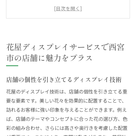
花屋サービスで季節感を演出する方法
売上を向上させるための花ディスプレイ戦
略
顧客の視線を引きつける色彩コーディネー
ト
花屋ディスプレイサービスで西宮
店舗のブランドイメージを高める花の選び
市の店舗に魅力をプラス
方
持続可能なディスプレイを考慮した花の選
店舗の個性を引き立てるディスプレイ技術
択
花屋のディスプレイ技術は、店舗の個性を引き立てる重
花屋のディスプレイでイベント空間を華やかに
要な要素です。美しい花々を効果的に配置することで、
演出
訪れるお客様に強い印象を与えることができます。例え
イベントテーマに合わせた花選びのコツ
ば、店舗のテーマやコンセプトに合った花の選び方、色
オケージョン別の花ディスプレイアイデア
彩の組み合わせ、さらには高さや奥行きを考慮した配置
空間を引き立てる花の組み合わせ