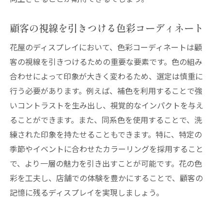
花の専門家によるアドバイスの重要性
顧客の視線を引きつける色彩コーディネート
少人数から大規模イベントまで対応可能な
花屋
花屋のディスプレイにおいて、色彩コーディネートは顧
花屋ディスプレイで西宮市の街を彩る
客の視線を引きつけるための重要な要素です。色の組み
合わせによって印象が大きく変わるため、選定は慎重に
街全体を明るくする花ディスプレイの役割
行う必要があります。例えば、補色を利用することで強
地域イベントでの花屋の貢献
いコントラストを生み出し、視覚的なインパクトを与え
公共スペースでの花の活用法
ることができます。また、同系色を使用することで、洗
地域コミュニティを活性化する花の力
練された印象を持たせることもできます。特に、特定の
花屋と行政の協力による街の美化活動
季節やイベントに合わせたカラーリングを採用すること
市民参加型の花ディスプレイイベント企画
で、より一層の魅力を引き出すことが可能です。花の色
西宮市の花屋が提案する空間ディスプレイの魅
彩を工夫し、店舗での体験を豊かにすることで、顧客の
力
記憶に残るディスプレイを実現しましょう。
西宮市の花屋が手がけた実例紹介