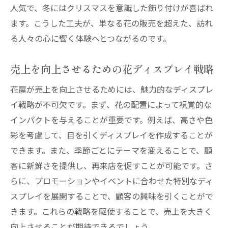
花屋ネットワークを利用したイベント展開
人気で、冬にはクリスマスを意識した飾り付けが喜ばれ
花屋のディスプレイで魅せる空間デザインの秘
ます。こうした工夫が、単なる花の販売を超えた、訪れ
訣
る人々の心に響く体験へとつながるのです。
空間デザインへの花の効果的な取り入れ方
売上を向上させるための花ディスプレイ戦略
花の配置で空間を広く見せるテクニック
照明と花の組み合わせで演出力アップ
花屋が売上を向上させるためには、魅力的なディスプレ
自然の要素を取り入れた癒しの空間作り
イ戦略が不可欠です。まず、花の配置によって視覚的な
インパクトを与えることが重要です。例えば、高さや色
プロが教える色彩と形のバランス
彩を考慮して、目を引くディスプレイを作成することが
観葉植物と花を組み合わせたデザイン
できます。また、季節ごとにテーマを変えることで、顧
西宮市の花屋を選んで心に残る空間作りを
客に新鮮さを提供し、再来店を促すことが可能です。さ
信頼できる花屋選びのポイント
らに、プロモーションやイベントに合わせた特別なディ
実績豊富な花屋が提供するサービスの魅力
スプレイを展開することで、顧客の興味を引くことがで
顧客の声から見る花屋の評価基準
きます。これらの戦略を駆使することで、売上を大きく
花屋とのコミュニケーションで理想を実現
向上させることが期待できるでしょう。