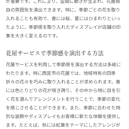
が重要です。これにより、空間に動きが生まれ、花屋独
参加者の心に残るディスプレイの秘密
自の雰囲気を演出できます。特に、季節ごとの花を取り
季節行事を彩るクリエイティブな花アレン
入れることも有効で、春には桜、夏にはひまわりといっ
ジ
たように、季節感を取り入れたディスプレイが店舗の印
イベント成功のためのディスプレイ計画
象を大きく変えるのです。
西宮市で花屋を活用したディスプレイの可能性
花屋サービスで季節感を演出する方法
を探る
西宮市の地元花屋と連携したディスプレイ
花屋サービスを利用して季節感を演出する方法は多岐に
事例
わたります。特に西宮市の花屋では、地域特有の四季
折々の花々を巧みに取り入れることが求められます。春
地域資源を生かした花ディスプレイの提案
には色とりどりの花が咲き誇り、その中から特に目を引
花屋の専門性を活用したオリジナルデザイ
く花を選んでアレンジメントを行うことで、季節の変化
ン
を感じさせることができます。また、季節に合わせた特
店舗ディスプレイにおける地域性の重要性
別な装飾やディスプレイもお客様に新たな体験を提供し
地元産花材を活用した持続可能な取り組み
ます。たとえば、秋には紅葉をテーマにしたアレンジが