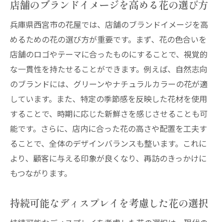
店舗のブランドイメージを高める花の選び方
花屋の提案力で空間を一新する方法
最新トレンドを取り入れた花ディスプレイ
兵庫県西宮市の花屋では、店舗のブランドイメージを高
めるための花の選び方が重要です。まず、花の色合いを
顧客ニーズに応えるカスタマイズ提案
店舗のロゴやテーマに合ったものにすることで、視覚的
花屋が提供するトータルデザインサービス
な一貫性を持たせることができます。例えば、自然志向
実用性と美しさを兼ね備えたディスプレイ
のブランドには、グリーンやナチュラルカラーの花が適
花屋ディスプレイで店舗やイベントの雰囲気を
しています。また、特定の季節感を反映した花材を使用
劇的に変える方法
することで、時期に応じた新鮮さを感じさせることも可
演出効果抜群のディスプレイアイデア
能です。さらに、店内に合った花の高さや配置を工夫す
小さな変化で大きな違いを生む方法
ることで、全体のデザインバランスも整います。これに
花の持つムードチェンジ効果
より、顧客に与える印象が良くなり、再訪のきっかけに
空間に動きを与えるディスプレイ技法
もつながります。
特別な瞬間を演出するためのポイント
持続可能なディスプレイを考慮した花の選択
コストパフォーマンスを考慮したディスプ
レイ