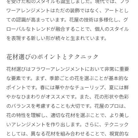
を受けた和のスタイルも誕生しました。現代では、フラ
年中行事とフラワーアレンジメントの関係
ワーアレンジメントはただの装飾ではなく、アートとし
ての認識が高まっています。花屋の技術は多様化し、グ
色彩と形状で花を魅せるプロの技
ローバルなトレンドが融合することで、個人のスタイル
カラーセラピーを活かした花選び
を表現する新しい形が続々と生まれています。
形状のバランスを取る配置の技法
色のコントラストを活かしたデザイン
花材選びのポイントとテクニック
形状と色の調和を図る工夫
花材選びはフラワーアレンジメントにおいて非常に重要
花の組み合わせで生まれる新たな美しさ
な要素です。まず、季節ごとの花を選ぶことが基本的な
プロが教える色彩と形状のトレンド
ポイントです。春には華やかなチューリップ、夏には鮮
花屋が提案する初心者でもできるクリエイティ
やかなひまわりがオススメです。また、花の形状や色彩
ブなアレンジ
のバランスを考慮することも大切です。花屋のプロは、
簡単にできる基本的なアレンジメント
花の特性を理解し、適切な花材を選ぶことで、より美し
限られた花材でも魅せるコツ
いアレンジメントを作り出します。さらに、テクニック
としては、異なる花材を組み合わせることで、視覚的な
初心者におすすめの花の組み合わせ