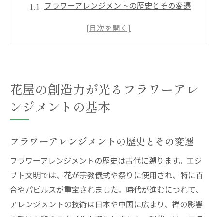
フラワーアレンジメントの歴史とその変遷
花材選びのポイントとテクニック
アレンジメントにおける色彩の重要性
花の形状がもたらす視覚的効果
アレンジメントで表現する季節感の出し方
花屋の創造力が光るフラワーアレ
初心者が陥りやすい失敗とその対策
ンジメントの基本
花屋が教える季節感を活かしたフラワーアレン
ジの技法
春の花材を使ったフレッシュなアレンジメ
フラワーアレンジメントの歴史とその変遷
ント
フラワーアレンジメントの歴史は古代に遡ります。エジ
夏の暑さに強い花の選び方
プト文明では、花が宗教儀式や祭りに使用され、特に百
秋の色合いを取り入れた暖かいアレンジ
合やパピルスが重宝されました。時代が進むにつれて、
冬の花を使ったシックなデザイン
アレンジメントの技術は日本や中国に広まり、禅の影響
季節感を演出するための小物の活用法