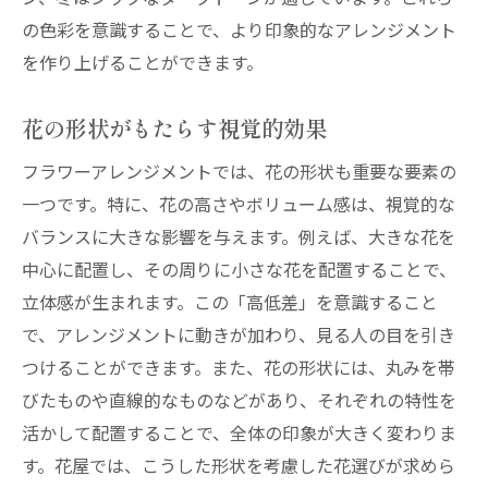
感動を生むアレンジメントの作り方
の色彩を意識することで、より印象的なアレンジメント
顧客の期待を超えるための工夫
を作り上げることができます。
贈り物としての価値を高めるテクニック
メッセージ性を持たせたアレンジ
花の形状がもたらす視覚的効果
顧客満足度を向上させるコミュニケーショ
フラワーアレンジメントでは、花の形状も重要な要素の
ン
一つです。特に、花の高さやボリューム感は、視覚的な
花屋が重視するフラワーアレンジのトレンドと
バランスに大きな影響を与えます。例えば、大きな花を
技術
中心に配置し、その周りに小さな花を配置することで、
最新のアレンジメントスタイル
立体感が生まれます。この「高低差」を意識すること
で、アレンジメントに動きが加わり、見る人の目を引き
注目の新技術とその応用
つけることができます。また、花の形状には、丸みを帯
エコフレンドリーなアレンジメント
びたものや直線的なものなどがあり、それぞれの特性を
伝統とモダンの融合デザイン
活かして配置することで、全体の印象が大きく変わりま
デジタル時代のフラワーアレンジメント
す。花屋では、こうした形状を考慮した花選びが求めら
未来を見据えたトレンド予測