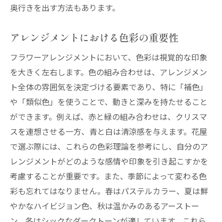
奥行きを出す方法もあります。
自宅で楽しむミニアレンジメント
初心者向けワークショップの活用法
アレンジメントにおける色彩の重要性
クリエイティブな発想を引き出す方法
フラワーアレンジメントにおいて、色彩は視覚的な印象
プロの花屋が教えるアートとしてのフラワーア
を大きく左右します。色の組み合わせは、アレンジメン
レンジメント
ト全体の雰囲気を決定づける要素であり、特に「補色」
フラワーアートの基礎知識
や「類似色」を使うことで、動きと深みを持たせること
花を使ったインスタレーションの魅力
ができます。例えば、赤と緑の組み合わせは、クリスマ
アートとしての価値を持つアレンジメント
スを連想させる一方、青と白は清涼感を与えます。花屋
芸術性を高めるための視点
で選ぶ際には、これらの色彩理論を参考にし、自分のア
国際的なフラワーアートの事例
レンジメントがどのような感情や印象を引き起こすかを
考慮することが重要です。また、季節によって変わる色
フラワーアートの最新動向
彩も忘れてはなりません。春はパステルカラー、夏は鮮
顧客の心を動かす花屋のアレンジメントの秘密
やかなハイビジョン色、秋は温かみのあるアーストー
顧客のニーズを的確に捉える方法
ン、冬はシックなダークトーンが適しています。これら