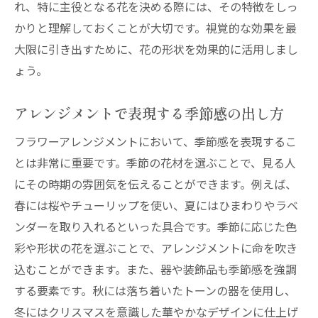
れ、特に主役となる花を決める際には、その特徴をしっ
花屋が語るフラワーアレンジメントの新たな可
かりと理解しておくことが大切です。視覚的な効果を最
能性
大限に引き出すために、花の形状を効果的に活用しまし
未来のフラワーアレンジメントのビジョン
ょう。
異業種とのコラボレーション事例
アレンジメントで表現する季節感の出し方
デジタル技術を活用した新たな試み
持続可能性を考慮したアレンジ
フラワーアレンジメントにおいて、季節感を表現するこ
とは非常に重要です。季節の花材を選ぶことで、見る人
フラワーアレンジメントが持つ社会的役割
にその時期の雰囲気を伝えることができます。例えば、
新しい市場を開拓するためのアイデア
春には桜やチューリップを使い、夏にはひまわりやラベ
ンダーを取り入れるといった具合です。季節に応じた色
彩や形状の花を選ぶことで、アレンジメントに命を吹き
込むことができます。また、器や装飾品も季節感を強調
する要素です。秋には落ち着いたトーンの器を使用し、
冬にはクリスマスを意識した華やかなデザインに仕上げ