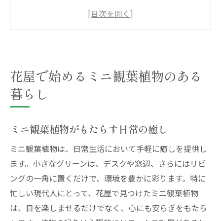
ン
初心者でも始めやすいミニ観葉植物の選び
方
環境に優しい生活を支える小さなグリーン
花屋で始めるミニ観葉植物のある
日々のストレスを和らげるミニ観葉植物
ミニ観葉植物のある生活の楽しみ方
暮らし
地元の花屋から学ぶミニ観葉植物の選び方
花屋スタッフがおすすめする種類
ミニ観葉植物がもたらす日常の癒し
ミニ観葉植物の特性を活かした選び方
ミニ観葉植物は、日常生活において手軽に癒しを提供し
季節ごとに楽しめるミニ観葉植物
ます。小さなグリーンは、デスクや窓辺、さらにはリビ
インテリアのスタイルに合わせた植物選び
ングの一角に置くだけで、環境を豊かに彩ります。特に
地元の気候に適したミニ観葉植物
忙しい現代人にとって、花屋で見つけたミニ観葉植物
花屋で購入する際のチェックポイント
は、目を楽しませるだけでなく、心にも安らぎをもたら