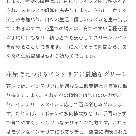
します。植物の緑色は心理的にリラックス効果があると
花屋のプロが教えるミニ観葉植物の育て方
され、ストレスの軽減にも寄与します。さらに、育てる
水やりの基本と注意点
楽しみも加わり、日々の生活に優しいリズムを生み出し
光の管理で健康に育てるコツ
てくれるのです。花屋での購入は、育てやすい品種を選
土の選び方と植え替えのタイミング
ぶ手助けにもなり、初心者でも安心してグリーンライフ
病害虫対策の基本知識
を始めることができます。手に入れるその瞬間から、あ
定期的な手入れで長く楽しむ方法
なたの生活空間は変わり始めるでしょう。
花屋に相談できるアフターケアサービス
花屋で見つけるインテリアに最適なグリーン
ミニ観葉植物を通じて花屋の新しい魅力を発見
地元花屋のユニークな品揃え
花屋では、インテリアに最適なミニ観葉植物を豊富に取
花屋で広がる新たな交流の場
り揃えています。それぞれの植物には独自の魅力があ
り、インテリアスタイルに応じて選ぶ楽しみがありま
植物を通じた地域貢献の可能性
す。たとえば、サボテンや多肉植物などは、手間いらず
花屋を訪れることで得られる知識と情報
で育てやすく、シンプルなデザインが特徴です。これら
エコロジカルなライフスタイルを促進
はモダンなインテリアにもマッチし、空間に洗練された
花屋が提供する特別なイベントとワークシ