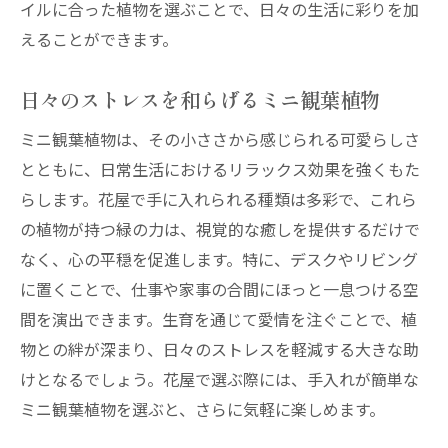
花屋を通じて広がる植物の輪
イルに合った植物を選ぶことで、日々の生活に彩りを加
えることができます。
コミュニティイベントでの交流
植物愛好者との情報交換
日々のストレスを和らげるミニ観葉植物
ワークショップで学ぶ新たな技術
ミニ観葉植物は、その小ささから感じられる可愛らしさ
花屋と共に成長するグリーンスペース
とともに、日常生活におけるリラックス効果を強くもた
地域社会への貢献とエコ活動
らします。花屋で手に入れられる種類は多彩で、これら
の植物が持つ緑の力は、視覚的な癒しを提供するだけで
なく、心の平穏を促進します。特に、デスクやリビング
に置くことで、仕事や家事の合間にほっと一息つける空
間を演出できます。生育を通じて愛情を注ぐことで、植
物との絆が深まり、日々のストレスを軽減する大きな助
けとなるでしょう。花屋で選ぶ際には、手入れが簡単な
ミニ観葉植物を選ぶと、さらに気軽に楽しめます。