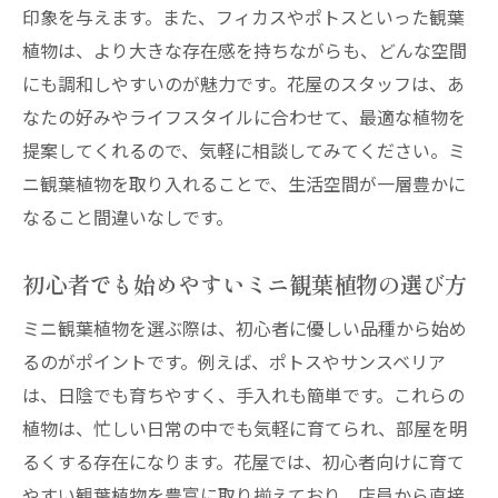
印象を与えます。また、フィカスやポトスといった観葉
ョップ
植物は、より大きな存在感を持ちながらも、どんな空間
花屋で手に入るミニ観葉植物でお部屋を彩る
にも調和しやすいのが魅力です。花屋のスタッフは、あ
小さなスペースを活かす配置のコツ
なたの好みやライフスタイルに合わせて、最適な植物を
色彩豊かな植物で季節を感じる
提案してくれるので、気軽に相談してみてください。ミ
ニ観葉植物を取り入れることで、生活空間が一層豊かに
ミニ観葉植物で作る癒しのコーナー
なること間違いなしです。
植物の組み合わせで変化を楽しむ
アクセサリーとしてのミニ観葉植物
初心者でも始めやすいミニ観葉植物の選び方
自分らしい空間作りに役立つアイデア
ミニ観葉植物を選ぶ際は、初心者に優しい品種から始め
地元の花屋が推奨するミニ観葉植物のケア方法
るのがポイントです。例えば、ポトスやサンスベリア
日常的なメンテナンスのポイント
は、日陰でも育ちやすく、手入れも簡単です。これらの
花屋が教える季節ごとのケア
植物は、忙しい日常の中でも気軽に育てられ、部屋を明
成長を促進するための栄養管理
るくする存在になります。花屋では、初心者向けに育て
トラブルシューティングと対処法
やすい観葉植物を豊富に取り揃えており、店員から直接