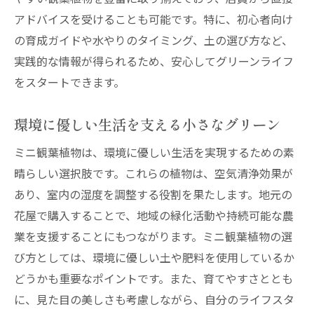
病気予防のための環境調整
アドバイスを受けることも可能です。特に、初心者向け
の育成ガイドや水やりのタイミング、土の選び方など、
定期的なリフレッシュの方法
実践的な情報が得られるため、安心してグリーンライフ
花屋のアドバイスでミニ観葉植物をインテリア
をスタートできます。
に取り入れる
デザイン性を高める配置方法
環境に優しい生活を支える小さなグリーン
花屋が提案するスタイル別インテリア
ミニ観葉植物は、環境に優しい生活を実現するための素
ミニ観葉植物を使ったシンプルな装飾術
晴らしい選択肢です。これらの植物は、空気清浄効果が
色と形で演出する空間デザイン
あり、室内の湿度を調整する役割を果たします。地元の
花屋と一緒に作るオリジナルグリーンスペ
花屋で購入することで、地域の緑化活動や持続可能な農
ース
業を支援することにもつながります。ミニ観葉植物の選
植物を中心にしたコーディネートの提案
び方としては、環境に優しい土や肥料を使用しているか
ミニ観葉植物で花屋と共にグリーンライフを楽
どうかも重要なポイントです。また、育てやすさととも
しむ
に、見た目の美しさも考慮しながら、自分のライフスタ