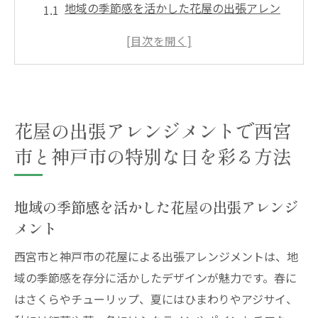
地域の季節感を活かした花屋の出張アレン
ジメント
特別なイベントに合わせた花屋のアレンジ
メント選び
西宮市と神戸市の花屋のサービス利用時の
注意点
花屋の出張アレンジメントで西宮
出張アレンジメントで個性を表現する方法
市と神戸市の特別な日を彩る方法
花屋のプロフェッショナルが提案するアレ
ンジの魅力
地域の季節感を活かした花屋の出張アレンジ
特別な日をより豊かにする花屋の出張サー
メント
ビスの活用法
西宮市と神戸市の花屋による出張アレンジメントは、地
プロの花屋に依頼する出張アレンジメントでイ
域の季節感を存分に活かしたデザインが魅力です。春に
ベントを格上げ
はさくらやチューリップ、夏にはひまわりやアジサイ、
イベントテーマに適した花屋のアレンジメ