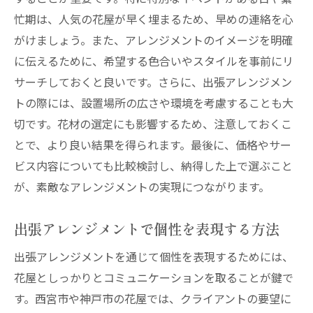
忙期は、人気の花屋が早く埋まるため、早めの連絡を心
花屋が教えるホームアレンジメントのアイ
がけましょう。また、アレンジメントのイメージを明確
デア
に伝えるために、希望する色合いやスタイルを事前にリ
出張サービスで自宅が特別な空間に
サーチしておくと良いです。さらに、出張アレンジメン
西宮市の花屋が手掛ける心を豊かにするアレン
トの際には、設置場所の広さや環境を考慮することも大
ジメントの秘密
切です。花材の選定にも影響するため、注意しておくこ
花屋のアレンジメントがもたらす心の癒し
とで、より良い結果を得られます。最後に、価格やサー
効果
ビス内容についても比較検討し、納得した上で選ぶこと
西宮市の花屋ならではのデザインの特徴
が、素敵なアレンジメントの実現につながります。
見る者を魅了する花屋のアレンジメント技
術
出張アレンジメントで個性を表現する方法
花屋が提案する心に響く花材の選び方
出張アレンジメントを通じて個性を表現するためには、
地元の花屋が作り出す温かみのあるアレン
花屋としっかりとコミュニケーションを取ることが鍵で
ジ
す。西宮市や神戸市の花屋では、クライアントの要望に