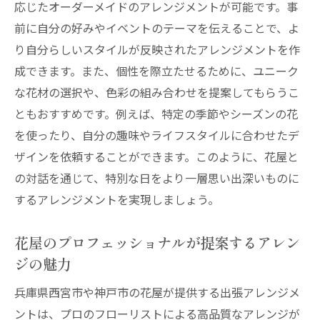
花屋が教える心を豊かにする花のある生活
応じたオーダーメイドのアレンジメントが可能です。事
神戸市で花屋の出張アレンジメントサービスを
前に自分の好みやイベントのテーマを伝えることで、よ
最大限に活かすコツ
り自分らしいスタイルが反映されたアレンジメントを作
成できます。また、個性を際立たせるために、ユニーク
神戸市の花屋とのコミュニケーションの重
な花材の選択や、色彩の組み合わせを提案してもらうこ
要性
ともおすすめです。例えば、特定の季節やシーズンの花
出張サービスを成功させるための花屋との
を使ったり、自分の趣味やライフスタイルに合わせたデ
連携
ザインを依頼することができます。このように、花屋と
神戸市の特性を反映した花屋のアレンジの
の対話を通じて、特別な日をより一層思い出深いものに
選び方
するアレンジメントを実現しましょう。
プロの花屋が教える効果的なアレンジメン
トの活用法
花屋のプロフェッショナルが提案するアレン
出張サービスで神戸市の風土を感じるデザ
ジの魅力
イン
兵庫県西宮市や神戸市の花屋が提供する出張アレンジメ
花屋がアドバイスするサービス活用のポイ
ントは、プロのフローリストによる高品質なアレンジが