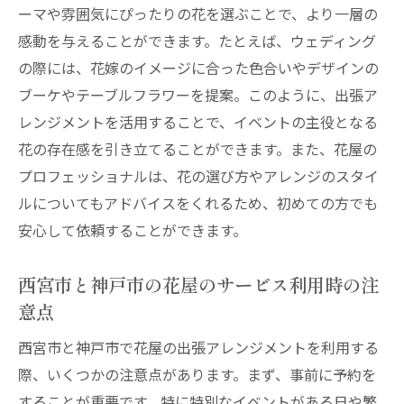
ーマや雰囲気にぴったりの花を選ぶことで、より一層の
び方
感動を与えることができます。たとえば、ウェディング
地域の特性を活かした花屋のデザイン
の際には、花嫁のイメージに合った色合いやデザインの
花屋の出張サービスで季節の移ろいを楽し
ブーケやテーブルフラワーを提案。このように、出張ア
む
レンジメントを活用することで、イベントの主役となる
プロが教える季節感を大切にしたアレンジ
花の存在感を引き立てることができます。また、花屋の
メント
プロフェッショナルは、花の選び方やアレンジのスタイ
花屋の出張サービスを活用して自宅でもプロの
ルについてもアドバイスをくれるため、初めての方でも
デザインを楽しむ
安心して依頼することができます。
自宅の雰囲気に合わせた花屋のアレンジメ
ント
西宮市と神戸市の花屋のサービス利用時の注
意点
花屋の出張サービスで日常に彩りを
プロの花屋によるホームアレンジメントの
西宮市と神戸市で花屋の出張アレンジメントを利用する
魅力
際、いくつかの注意点があります。まず、事前に予約を
自宅で楽しむ花屋の旬の花デザイン
することが重要です。特に特別なイベントがある日や繁