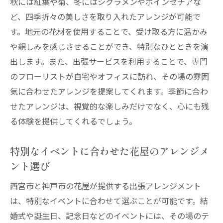
秋には紅葉や菊、冬にはシクラメンやポインセチアな
ント選び
ど、四季折々の美しさを取り入れたアレンジが可能で
プロの花屋によるアレンジメントで空間を
す。地元の花材を使用することで、受け取る方に温かみ
華やかに
や親しみを感じさせることができ、特別なひとときを演
花屋の技術で演出するイベントの雰囲気
出します。また、出張サービスを利用することで、専門
イベントの目的に合わせた花屋のアレンジ
のフローリストが自宅やオフィスに訪れ、その場の雰囲
メント提案
気に合わせたアレンジを提案してくれます。季節に合わ
出張サービスでプロの技術を身近に
せたアレンジは、視覚的な楽しみだけでなく、心にも残
花屋が提供するイベント特化型アレンジメ
る体験を提供してくれるでしょう。
ントの特徴
特別なイベントに合わせた花屋のアレンジメ
地元の花屋が提案する季節感あふれる出張アレ
ント選び
ンジメント
四季折々の花材を活かした花屋のアレンジ
西宮市と神戸市の花屋が提供する出張アレンジメント
は、特別なイベントに合わせて選ぶことが可能です。結
西宮市と神戸市の花屋が選ぶ旬の花
婚式や誕生日、記念日などのイベントには、その場のテ
季節感を感じる花屋のアレンジメントの選