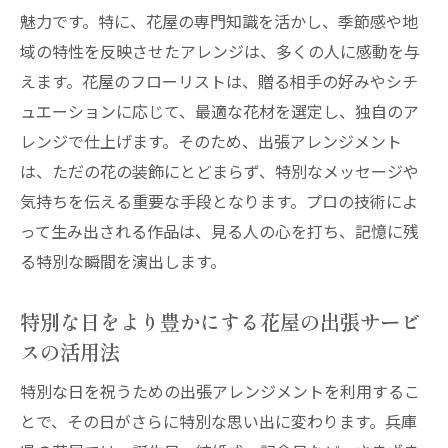
ント
魅力です。特に、花屋の専門知識を活かし、季節感や地
出張アレンジメントで花屋のプロフェッショナ
域の特性を反映させたアレンジは、多くの人に感動を与
ルな技を実感
えます。花屋のフローリストは、贈る相手の好みやシチ
プロの花屋が見せる巧みなアレンジ技術
ュエーションに応じて、最適な花材を選定し、独自のア
花屋の出張サービスで味わうプロのセンス
レンジで仕上げます。そのため、出張アレンジメント
アレンジメントにおける花屋のこだわりと
は、ただの花の装飾にとどまらず、特別なメッセージや
情熱
気持ちを伝える重要な手段となります。プロの技術によ
って生み出される作品は、見る人の心を打ち、記憶に残
プロフェッショナルな花屋の技術が光る瞬
る特別な瞬間を演出します。
間
花屋の専門知識を活かしたアレンジメント
特別な日をより豊かにする花屋の出張サービ
の魅力
スの活用法
出張サービスで体感する花屋の熟練技
特別な日を祝うための出張アレンジメントを利用するこ
花屋の出張サービスでオフィスやイベントスペ
とで、その日がさらに特別な思い出に変わります。兵庫
ースに彩りを