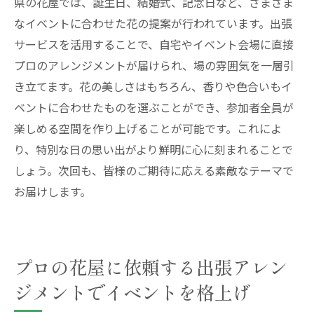
県の花屋では、誕生日、結婚式、記念日など、さまざま
オフィス空間に合う花屋のアレンジメント
なイベントに合わせた花の提案が行われています。出張
選び
サービスを活用することで、自宅やイベント会場に直接
イベントスペースを華やかにする花屋の出
プロのアレンジメントが届けられ、場の雰囲気を一層引
張サービス
き立てます。花の美しさはもちろん、香りや色合いもイ
花屋が提案するオフィスデザインのコツ
ベントに合わせたものを選ぶことができ、参加者全員が
業務効率を高める花屋のアレンジメントの
楽しめる空間を作り上げることが可能です。これによ
効果
り、特別な日の思い出がより鮮明に心に刻まれることで
花屋の出張サービスで職場に活気を取り入
しょう。次回も、皆様のご期待に応える素敵なテーマで
れる
お届けします。
プロの花屋が作り出す印象的な空間デザイ
ン
プロの花屋に依頼する出張アレン
ジメントでイベントを格上げ