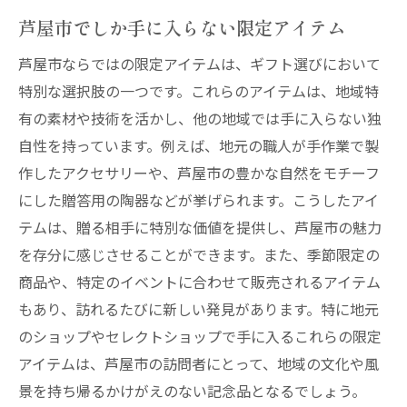
贈り物で感じる芦屋市の温かさ
芦屋市でしか手に入らない限定アイテム
心に残る芦屋市の特製ギフト
芦屋市ならではの限定アイテムは、ギフト選びにおいて
芦屋市の伝統を大切にした贈り物
特別な選択肢の一つです。これらのアイテムは、地域特
現地ならではの魅力を活かしたギフト
有の素材や技術を活かし、他の地域では手に入らない独
芦屋市の文化を伝える贈り物
自性を持っています。例えば、地元の職人が手作業で製
地元の伝統を感じる芦屋市のギフトの魅力
作したアクセサリーや、芦屋市の豊かな自然をモチーフ
芦屋市の伝統工芸品を贈る
にした贈答用の陶器などが挙げられます。こうしたアイ
テムは、贈る相手に特別な価値を提供し、芦屋市の魅力
歴史を感じる芦屋市の贈り物
を存分に感じさせることができます。また、季節限定の
地元の文化を表現したギフトセレクション
商品や、特定のイベントに合わせて販売されるアイテム
伝統を受け継ぐ芦屋市の逸品
もあり、訪れるたびに新しい発見があります。特に地元
文化を感じる芦屋市ギフトの選び方
のショップやセレクトショップで手に入るこれらの限定
伝統の技術が光る芦屋市の贈り物
アイテムは、芦屋市の訪問者にとって、地域の文化や風
芦屋市の特産品で特別な瞬間をさらに華やかに
景を持ち帰るかけがえのない記念品となるでしょう。