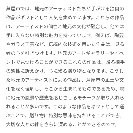
芦屋市では、地元のアーティストたちが手がける独自の
思い出に残る特別なギフトセレクション
作品がギフトとして人気を集めています。これらの作品
贈る人の心を映すギフト選び
は、アーティストの個性と地元の文化が融合し、他では
芦屋市の自然を感じる贈り物で特別な瞬間を
手に入らない特別な魅力を持っています。例えば、陶芸
芦屋市の自然を体感できるギフトアイテム
やガラス工芸など、伝統的な技術を用いた作品は、見る
自然素材を活かしたエコフレンドリーな贈
者の心を引きつけます。地元のアートギャラリーやイベ
り物
ントで見つけることができるこれらの作品は、贈る相手
自然の美しさを表現したギフトセレクショ
の感性に訴えかけ、心に残る贈り物となります。こうし
ン
た地元のアーティストによる作品は、芦屋市の風土や文
アウトドア好きにおすすめの芦屋市ギフト
化を深く理解し、そこから生まれるものであるため、特
自然をテーマにした芦屋市の贈り物
に地元の風景や歴史を感じさせるモチーフが取り入れら
れることが多いです。このような作品をギフトとして選
大自然を感じる芦屋市のギフト選び
ぶことで、贈り物に特別な意味を持たせることができ、
芦屋市ならではのギフトで贈る心温まる時間
大切な人との絆をさらに深めることができるのです。
特別な瞬間を彩る芦屋市独自のギフト