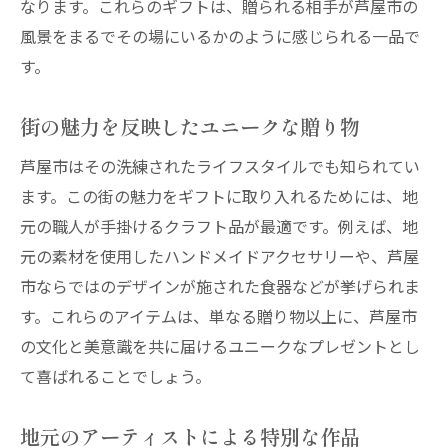
なります。これらのギフトは、贈られる相手が芦屋市の
クラフトショップで見つける芦屋市の心温まる
風景をまるでその場にいるかのように感じられる一品で
贈り物
す。
地元クラフトショップの特集
ハンドメイドの温もりを感じるギフト
街の魅力を反映したユニークな贈り物
職人技が光る一品物の贈り物
芦屋市はその洗練されたライフスタイルでも知られてい
芦屋市のアートを取り入れたギフト
ます。この街の魅力をギフトに取り入れるためには、地
クラフトショップでのギフト選びのポイン
元の職人が手掛けるクラフト品が最適です。例えば、地
ト
元の素材を使用したハンドメイドアクセサリーや、芦屋
個性的なデザインが魅力のクラフトギフト
市ならではのデザインが施された食器などが挙げられま
大切な人に贈る芦屋市の特別なギフト選び
す。これらのアイテムは、単なる贈り物以上に、芦屋市
贈る相手に合ったギフト選びのコツ
の文化と美意識を共に届けるユニークなプレゼントとし
心に響く芦屋市の特別な贈り物
て喜ばれることでしょう。
一生に一度の記念日にふさわしいギフト
地元のアーティストによる特別な作品
感謝の気持ちを込めた芦屋市ギフト