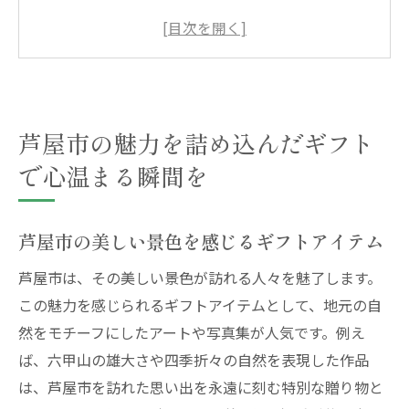
ム
街の魅力を反映したユニークな贈り物
地元のアーティストによる特別な作品
芦屋市でしか手に入らない限定アイテム
芦屋市の魅力を詰め込んだギフト
洗練されたデザインの芦屋市ギフト
心に残る芦屋市の思い出を贈る
で心温まる瞬間を
地元の特産品で彩る芦屋市おすすめのギフト
芦屋市の特産品を使ったギフトの選び方
芦屋市の美しい景色を感じるギフトアイテム
地元の味を楽しむグルメギフト
芦屋市は、その美しい景色が訪れる人々を魅了します。
特産品が持つ魅力を贈り物に
この魅力を感じられるギフトアイテムとして、地元の自
芦屋市産の素材を活かした逸品
然をモチーフにしたアートや写真集が人気です。例え
伝統の味わいを感じる特産ギフト
ば、六甲山の雄大さや四季折々の自然を表現した作品
特産品を通じて芦屋市を知る
は、芦屋市を訪れた思い出を永遠に刻む特別な贈り物と