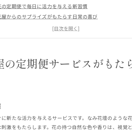
花の定期便で毎日に活力を与える新習慣
花屋からのサプライズがもたらす日常の喜び
西宮市の暮らしに花を取り入れるメリット
ストレス社会における花屋の癒し効果
簡単に始める花の定期便で暮らしをリフレッシュ
花屋のサービスを通じた地域コミュニティへの貢献
屋の定期便サービスがもた
に応じた花屋のアレンジメントで西宮市の生活に彩りを加
春の訪れを告げる花屋のアレンジメント
夏にぴったりな涼やかな花の選び方
秋の落ち着きを演出する花屋の提案
慣
冬を温かく迎える花のアレンジメント
々に新たな活力を与えるサービスです。なみ花壇のような
花屋が提案する季節ごとのデコレーションアイデア
な刺激をもたらします。花の持つ自然な色や香りは、視覚
季節感を活かした西宮市の花屋流の暮らし