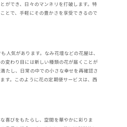
ことができ、日々のマンネリを打破します。特
ることで、手軽にその豊かさを享受できるので
でも人気があります。なみ花壇などの花屋は、
節の変わり目には新しい種類の花が届くことが
で満たし、日常の中での小さな幸せを再確認さ
活用する
ります。このように花の定期便サービスは、西
的な喜びをもたらし、空間を華やかに彩りま