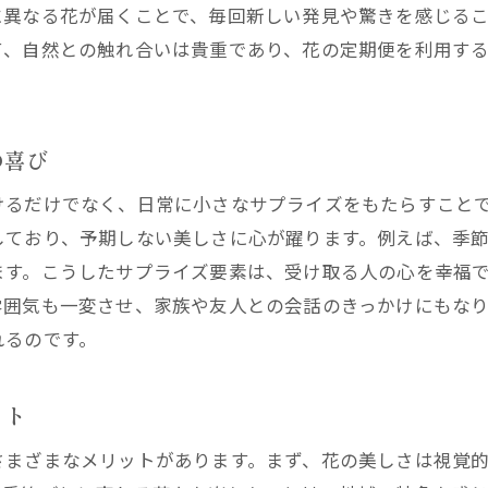
に異なる花が届くことで、毎回新しい発見や驚きを感じる
の定期便がもたらす心豊かなひとときとその理由
て、自然との触れ合いは貴重であり、花の定期便を利用す
毎月新しい花との出会いがもたらす心の余裕
花屋の定期便で得られるリラックスタイム
西宮市で見つける小さな幸せと花屋の関係
の喜び
心を癒す花の魅力と日常生活への影響
けるだけでなく、日常に小さなサプライズをもたらすこと
花屋のプロフェッショナルなサポートで心の安らぎ
しており、予期しない美しさに心が躍ります。例えば、季
なみ花壇の定期便が演出する特別なひととき
ます。こうしたサプライズ要素は、受け取る人の心を幸福
キシブルな配送スケジュールで花屋のサービスを最大限に
雰囲気も一変させ、家族や友人との会話のきっかけにもな
忙しい人にも嬉しい柔軟な花屋のサービス
れるのです。
自分のライフスタイルに合わせた花の受け取り方
西宮市内限定！花屋の便利な配送プラン
ット
花屋の定期便をより効果的に活用する方法
さまざまなメリットがあります。まず、花の美しさは視覚