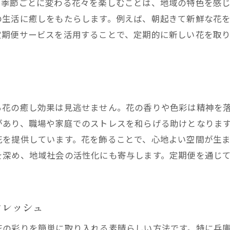
自由に選べる配送スケジュールでストレスフリー
、季節ごとに変わる花々を楽しむことは、地域の特色を感
花屋と相談して作るカスタマイズ配送プラン
の生活に癒しをもたらします。例えば、朝起きて新鮮な花
定期便サービスを活用することで、定期的に新しい花を取
タマイズ可能な花屋の定期便で個別の好みに合わせた花選
あなたの好みに合った花屋のアレンジメント
テーマ別に楽しむ花屋のカスタマイズサービス
西宮市で見つけるあなたのための花屋
る花の癒し効果は見逃せません。花の香りや色彩は精神を
パーソナルスタイルに合わせる花の選び方
があり、職場や家庭でのストレスを和らげる助けとなりま
花屋が提案するオーダーメイドの花の魅力
花を提供しています。花を飾ることで、心地よい空間が生
なみ花壇ならではの個別対応の充実度
を深め、地域社会の活性化にも寄与します。定期便を通じ
としてのプロフェッショナルサービスを日常に取り入れる
花屋のプロフェッショナルな技術力を活かす
日常生活に花屋の専門知識を取り入れるメリット
フレッシュ
プロに頼る安心感とその価値
花の彩りを簡単に取り入れる素晴らしい方法です。特に兵