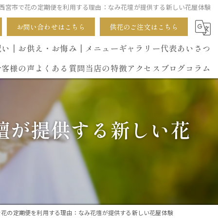
西宮市で花の定期便を利用する理由：なみ花壇が提供する新しい花屋体験
お問い合わせはこちら
供花のご注文はこちら
祝い
┃お供え・お悔み
┃メニュー
ギャラリー
代表あいさつ
お客様の声
よくある質問
当店の特徴
アクセス
ブログ
コラム
葬式
壇が提供する新しい花
開店祝い
花束
イベント
誕生日
で花の定期便を利用する理由：なみ花壇が提供する新しい花屋体験