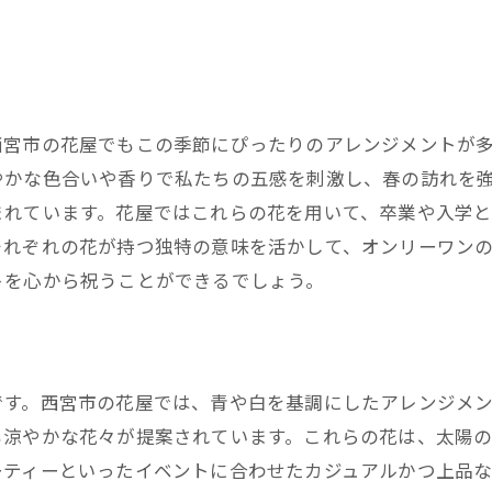
花屋の定期便が創り出す豊かな生活空間
花のある生活を実現するための花屋活用法
西宮市で新しい花の体験を楽しむ
ト
なみ花壇の定期便で日常を彩る
西宮市の花屋でもこの季節にぴったりのアレンジメントが
やかな色合いや香りで私たちの五感を刺激し、春の訪れを
まれています。花屋ではこれらの花を用いて、卒業や入学
それぞれの花が持つ独特の意味を活かして、オンリーワン
トを心から祝うことができるでしょう。
です。西宮市の花屋では、青や白を基調にしたアレンジメ
も涼やかな花々が提案されています。これらの花は、太陽
ーティーといったイベントに合わせたカジュアルかつ上品