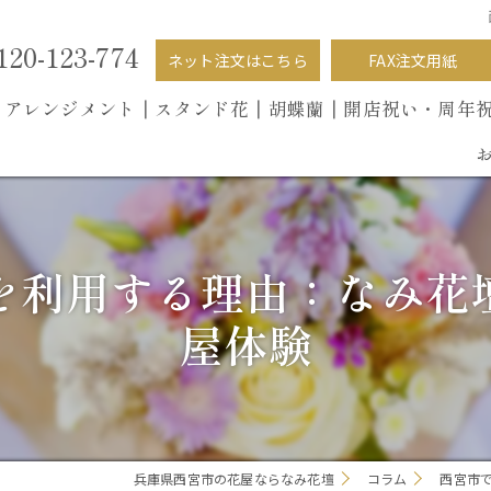
120-123-774
ネット注文はこちら
FAX注文用紙
┃
アレンジメント┃
スタンド花┃
胡蝶蘭
┃開店祝い・周年
を利用する理由：なみ花
屋体験
兵庫県西宮市の花屋ならなみ花壇
コラム
西宮市