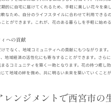
西宮市の花屋が提供する質の高いサービス
定期的に自宅に届けてくれるため、手軽に美しい花々を楽
花屋のアドバイスで得られる新たなインスピレーション
柔軟なため、自分のライフスタイルに合わせて利用できる
なみ花壇の豊富な経験が生む信頼感
ることができます。これが、花のある暮らしを手軽に始め
や特典が魅力の花屋の定期便サービスの活用法
お得な花屋の定期便プランを活用した生活
ティへの貢献
特典を活かして賢く花屋のサービスを利用する
だけでなく、地域コミュニティへの貢献にもつながります
西宮市での花屋の定期便、コストパフォーマンスの魅力
し、地域経済の活性化にも寄与することができます。さら
花屋の割引情報を逃さない方法
温まるコミュニティを築く一助となります。花の持つ癒し
お得に楽しむための花屋の定期便選び
通じて地域の絆を強め、共に明るい未来を築いていくこと
なみ花壇の特典で花屋のサービスを最大限に
の生活に新鮮な花との出会いを花屋の定期便で実現する
アレンジメントで西宮市の
毎日の暮らしに花を取り入れる楽しみ
新鮮な花との出会いがもたらす日常の変化