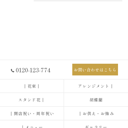
0120-123-774
お問い合わせはこちら
┃花束┃
アレンジメント┃
スタンド花┃
胡蝶蘭
┃開店祝い・周年祝い
┃お供え・お悔み
┃メニュー
ギャラリー