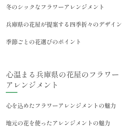
冬のシックなフラワーアレンジメント
ギフトとしてのフラワーアレンジメント
花屋選びのポイントとおすすめ店舗
兵庫県の花屋が提案する四季折々のデザイン
花屋が提案する春の桜とチューリップのフラワ
ーアレンジメント
季節ごとの花選びのポイント
桜を取り入れた華やかなアレンジメント
チューリップで彩る春のアレンジ
春のイベントにぴったりのフラワーデザイ
心温まる兵庫県の花屋のフラワー
ン
アレンジメント
桜とチューリップの組み合わせの魅力
兵庫県の花屋が提案する春のギフト
春を感じるフラワーアレンジメントの作り
心を込めたフラワーアレンジメントの魅力
方
地元の花を使ったアレンジメントの魅力
夏のひまわりとアジサイのフラワーアレンジメ