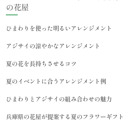
の花屋
ト
兵庫県の花屋が提供するセレモニーにぴったり
ひまわりを使った明るいアレンジメント
のフラワーアレンジメント
結婚式にぴったりのフラワーアレンジメン
アジサイの涼やかなアレンジメント
ト
誕生日や記念日のための特別なアレンジメ
夏の花を長持ちさせるコツ
ント
卒業式や入学式にふさわしいフラワーデザ
夏のイベントに合うアレンジメント例
イン
お葬式や追悼式でのフラワーアレンジメン
ひまわりとアジサイの組み合わせの魅力
ト
セレモニーに合わせた花選びのポイント
兵庫県の花屋が提案する夏のフラワーギフト
兵庫県の花屋が提案するセレモニー用ギフ
ト