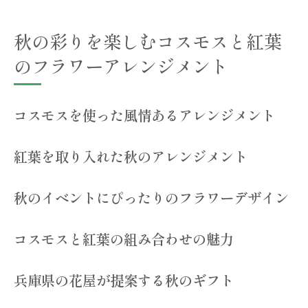
兵庫県の花屋で見つける季節ごとの美しいフラ
秋の彩りを楽しむコスモスと紅葉
ワーアレンジメント
のフラワーアレンジメント
春の訪れを感じるフラワーアレンジメント
夏の爽やかさを演出するアレンジメント
コスモスを使った風情あるアレンジメント
秋の深まりを楽しむフラワーデザイン
冬の静けさを表現するアレンジメント
紅葉を取り入れた秋のアレンジメント
季節ごとの花屋のおすすめアレンジメント
例
秋のイベントにぴったりのフラワーデザイン
兵庫県の花屋で見つける次の季節の花
コスモスと紅葉の組み合わせの魅力
兵庫県の花屋が提案する秋のギフト