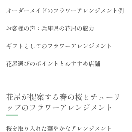
ントを楽しむ兵庫県の花屋
オーダーメイドのフラワーアレンジメント例
ひまわりを使った明るいアレンジメント
アジサイの涼やかなアレンジメント
お客様の声：兵庫県の花屋の魅力
夏の花を長持ちさせるコツ
夏のイベントに合うアレンジメント例
ギフトとしてのフラワーアレンジメント
ひまわりとアジサイの組み合わせの魅力
兵庫県の花屋が提案する夏のフラワーギフ
花屋選びのポイントとおすすめ店舗
ト
秋の彩りを楽しむコスモスと紅葉のフラワーア
レンジメント
花屋が提案する春の桜とチューリ
コスモスを使った風情あるアレンジメント
ップのフラワーアレンジメント
紅葉を取り入れた秋のアレンジメント
秋のイベントにぴったりのフラワーデザイ
桜を取り入れた華やかなアレンジメント
ン