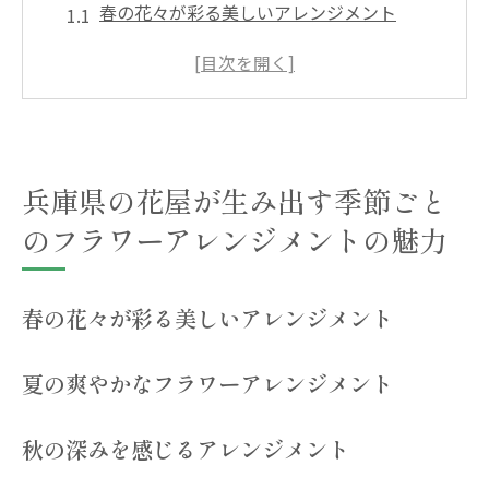
春の花々が彩る美しいアレンジメント
夏の爽やかなフラワーアレンジメント
秋の深みを感じるアレンジメント
冬のシックなフラワーアレンジメント
兵庫県の花屋が提案する四季折々のデザイ
兵庫県の花屋が生み出す季節ごと
ン
季節ごとの花選びのポイント
のフラワーアレンジメントの魅力
心温まる兵庫県の花屋のフラワーアレンジメン
ト
春の花々が彩る美しいアレンジメント
心を込めたフラワーアレンジメントの魅力
地元の花を使ったアレンジメントの魅力
夏の爽やかなフラワーアレンジメント
オーダーメイドのフラワーアレンジメント
例
秋の深みを感じるアレンジメント
お客様の声：兵庫県の花屋の魅力