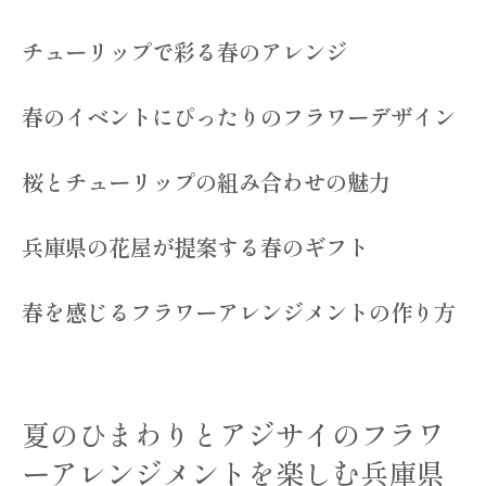
コスモスと紅葉の組み合わせの魅力
チューリップで彩る春のアレンジ
兵庫県の花屋が提案する秋のギフト
秋を感じるフラワーアレンジメントの作り
春のイベントにぴったりのフラワーデザイン
方
特別な日のためのオーダーメイドフラワーアレ
桜とチューリップの組み合わせの魅力
ンジメントを兵庫県の花屋で
オーダーメイドの魅力とそのプロセス
兵庫県の花屋が提案する春のギフト
特別な日に贈るオーダーメイドアレンジメ
ント
春を感じるフラワーアレンジメントの作り方
お客様の希望を形にするフラワーデザイン
兵庫県の花屋が提供するオーダーメイドサ
ービス
夏のひまわりとアジサイのフラワ
大切なシーンに合う花選びのポイント
ーアレンジメントを楽しむ兵庫県
感動を届けるオーダーメイドフラワーギフ