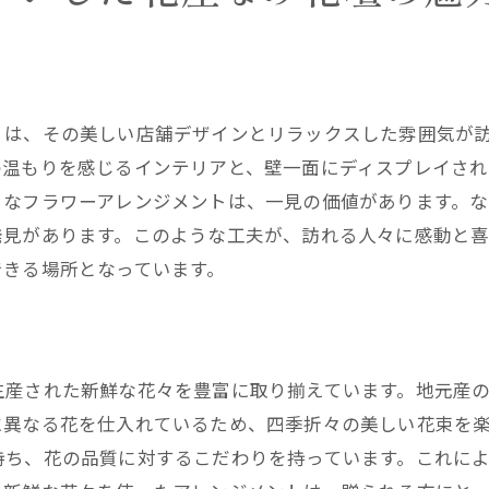
なみ花壇のオンライン限定サービス
遠方からでも贈れるお祝いの花束
オンライン注文のメリットと利用者の声
特別な日のために事前予約を活用しよう
」は、その美しい店舗デザインとリラックスした雰囲気が
の温もりを感じるインテリアと、壁一面にディスプレイさ
きなフラワーアレンジメントは、一見の価値があります。
発見があります。このような工夫が、訪れる人々に感動と
できる場所となっています。
生産された新鮮な花々を豊富に取り揃えています。地元産
に異なる花を仕入れているため、四季折々の美しい花束を
持ち、花の品質に対するこだわりを持っています。これに