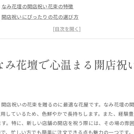
なみ花壇の開店祝い花束の特徴
開店祝いにぴったりの花の選び方
西宮市のなみ花壇で選ぶ花束のおすすめ
なみ花壇が提供するカスタムメイドの花束
開店祝いの花束に込められたメッセージ
実際に贈られた花束の事例紹介
なみ花壇で心温まる開店祝
庫県西宮市にオープンした花屋なみ花壇の魅力とは
なみ花壇の店舗デザインと雰囲気
地元産の新鮮な花々の取り揃え
経験豊富なフローリストが在籍
、開店祝いの花束を贈るのに最適な花屋です。なみ花壇の
お客様の声から見るなみ花壇の評判
使用しているため、色鮮やかで長持ちします。また、経験
オンライン注文の便利さ
ます。特に、新しい店舗の開店を祝う際には、その場の雰
デリバリーサービスの充実
能で、忙しい方でも簡単に注文できる点も魅力の一つです