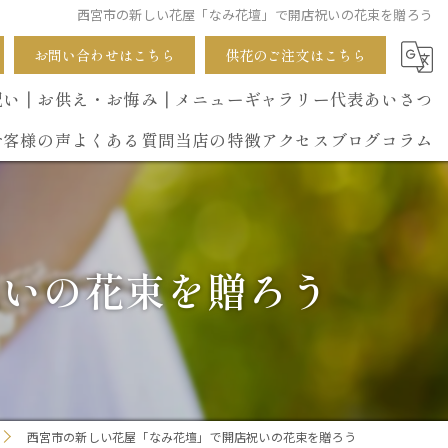
西宮市の新しい花屋「なみ花壇」で開店祝いの花束を贈ろう
お問い合わせはこちら
供花のご注文はこちら
祝い
┃お供え・お悔み
┃メニュー
ギャラリー
代表あいさつ
お客様の声
よくある質問
当店の特徴
アクセス
ブログ
コラム
葬式
開店祝い
祝いの花束を贈ろう
花束
イベント
誕生日
西宮市の新しい花屋「なみ花壇」で開店祝いの花束を贈ろう