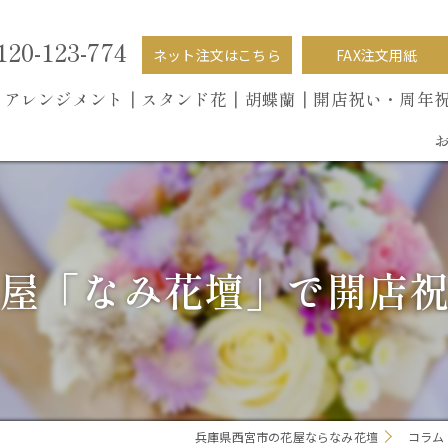
120-123-774
ネット注文はこちら
FAX注文用紙
┃
アレンジメント┃
スタンド花┃
胡蝶蘭
┃開店祝い・周年
屋「なみ花壇」で開店
兵庫県西宮市の花屋ならなみ花壇
コラム