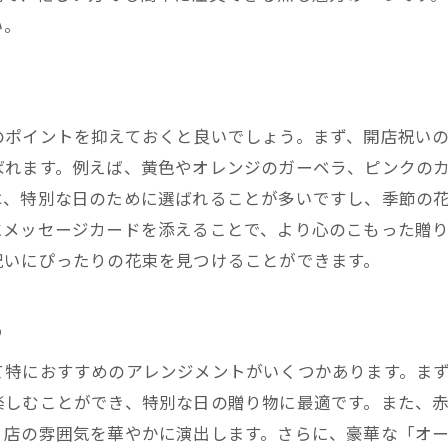
い。
店祝いに最適な花屋は西宮市のなみ花壇で決まり
開店祝いの花束に求められる要素
なみ花壇の花束が選ばれる理由
他の花屋との比較ポイント
のポイントを抑えておくと良いでしょう。まず、開店祝い
ばれます。例えば、黄色やオレンジのガーベラ、ピンクの
開店祝いにおすすめのアレンジメント
は、特別な日のために選ばれることが多いですし、季節の
お祝いの場面に合わせた花束の提案
にメッセージカードを添えることで、より心のこもった贈
なみ花壇の特別なサービス
祝いにぴったりの花束を見つけることができます。
鮮な花々が揃う西宮市のなみ花壇で特別な開店祝いを贈ろ
毎朝市場から仕入れる新鮮な花
め
花の種類と季節感を生かしたアレンジ
て特におすすめのアレンジメントがいくつかあります。ま
大切な人への心のこもった贈り物
楽しむことができ、特別な日の贈り物に最適です。また、
特別な日のためのおすすめアレンジ
、店の雰囲気を華やかに演出します。さらに、豪華な「オ