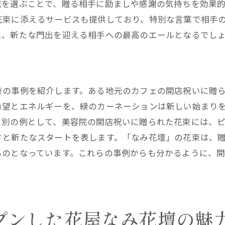
花を選ぶことで、贈る相手に励ましや感謝の気持ちを効果
特別な日のためのパーソナライズドサービス
花束に添えるサービスも提供しており、特別な言葉で相手
なみ花壇のフローリストが語る花選びのポイント
に、新たな門出を迎える相手への最高のエールとなるでし
実際の利用者の声とその感動体験
屋なみ花壇が提供する西宮市での開店祝いの新しいスタイ
最新のトレンドを取り入れたアレンジメント
束の事例を紹介します。ある地元のカフェの開店祝いに贈
シーンに合わせた花束の提案
希望とエネルギーを、緑のカーネーションは新しい始まり
オンラインで簡単に注文できるシステム
、別の例として、美容院の開店祝いに贈られた花束には、
なみ花壇の独自サービスとその魅力
さと新たなスタートを表します。「なみ花壇」の花束は、
特別な日のためのスペシャルオファー
ものとなっています。これらの事例からも分かるように、
地元ならではの温かみあるサービス
ンライン注文も簡単な西宮市の花屋なみ花壇で開店祝いを
オンライン注文の手順とポイント
プンした花屋なみ花壇の魅
忙しい方でも安心のデリバリーサービス