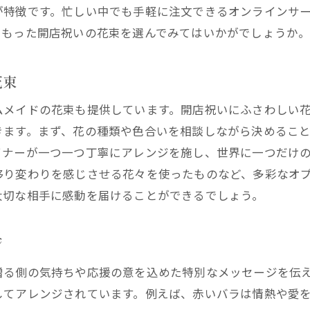
なみ花壇のフローリストによる花束作り
が特徴です。忙しい中でも手軽に注文できるオンラインサ
開店祝いに花を贈る文化とその意味
こもった開店祝いの花束を選んでみてはいかがでしょうか
み花壇で選ぶ開店祝いの花束が西宮市で大人気
人気の開店祝い花束デザイン
花束
お客様の喜びの声と体験談
ムメイドの花束も提供しています。開店祝いにふさわしい
特別なオーダーメイド花束の魅力
きます。まず、花の種類や色合いを相談しながら決めるこ
なみ花壇の定番人気アイテム
イナーが一つ一つ丁寧にアレンジを施し、世界に一つだけ
口コミから見るなみ花壇の評価
移り変わりを感じさせる花々を使ったものなど、多彩なオ
地元住民に愛される花屋の秘密
大切な相手に感動を届けることができるでしょう。
宮市の注目花屋なみ花壇で開店祝いにぴったりの花束を
ジ
注目される理由とは？
なみ花壇のおすすめ花束ラインナップ
贈る側の気持ちや応援の意を込めた特別なメッセージを伝
開店祝いに最適なデザインの提案
してアレンジされています。例えば、赤いバラは情熱や愛