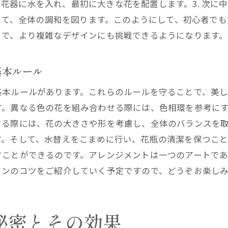
2. 花器に水を入れ、最初に大きな花を配置します。3. 次
の花を使った暖かみのあるアレンジメント
置して、全体の調和を図ります。このようにして、初心者で
節ごとの花の選び方とアレンジメントのポイント
とで、より複雑なデザインにも挑戦できるようになります。
節感を演出するためのアレンジメントの工夫
プロがすすめる器選びとアレンジメントの関係
基本ルール
の種類とフラワーアレンジメントの関係
基本ルールがあります。これらのルールを守ることで、美
屋が教える器の選び方の基本
す。異なる色の花を組み合わせる際には、色相環を参考に
によって変わるアレンジメントの印象
する際には、花の大きさや形を考慮し、全体のバランスを
ケージョンに合わせた器選びのコツ
す。そして、水替えをこまめに行い、花瓶の清潔を保つこ
と器のバランスを取るためのポイント
すことができるのです。アレンジメントは一つのアートであ
屋が薦めるおすすめの器とその使い方
インのコツをご紹介していく予定ですので、どうぞお楽し
実例から学ぶアレンジメントのバリエーションを広げる方
ロのフラワーアレンジメントの実例紹介
秘密とその効果
ーマ別アレンジメントのアイデア