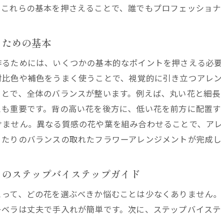
常生活に取り入れるフラワーアレンジメントの楽しみ方
。これらの基本を押さえることで、誰でもプロフェッショ
庭でのフラワーアレンジメントのメンテナンス方法
現場から学ぶフラワーアレンジメントの失敗しないコツ
るための基本
くある失敗とその対策
作るためには、いくつかの基本的なポイントを押さえる必
の選び方で失敗しないポイント
対比色や補色をうまく使うことで、視覚的に引き立つアレ
屋が教える花の長持ちさせる方法
ことで、全体のバランスが整います。例えば、丸い花と細
ランスの取れた配置の基本
スも重要です。背の高い花を後方に、低い花を前方に配置す
心者が陥りやすいミスとその解決策
けません。異なる質感の花や葉を組み合わせることで、ア
ラワーアレンジメントを成功させるためのチェックリスト
ったりのバランスの取れたフラワーアレンジメントが完成し
視点で見る季節の花を使ったフラワーアレンジメント
トのステップバイステップガイド
の花を使ったアレンジメントのアイデア
の花を使った涼しげなアレンジメント
とって、どの花を選ぶべきか悩むことは少なくありません
の花で彩るアレンジメントテクニック
ーベラは丈夫で手入れが簡単です。次に、ステップバイス