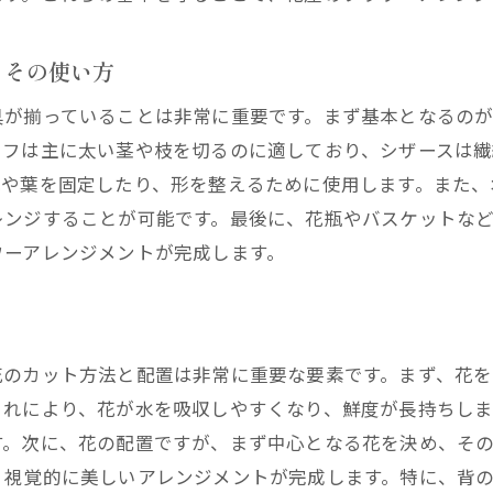
伝のフラワーアレンジメントの黄金比を見つける方法
とその使い方
金比とは？フラワーアレンジメントの基礎知識
屋が実践する黄金比の見つけ方
具が揃っていることは非常に重要です。まず基本となるの
ランスとプロポーションの極意
イフは主に太い茎や枝を切るのに適しており、シザースは繊
花や葉を固定したり、形を整えるために使用します。また、
金比を活用したアレンジメントの実例
レンジすることが可能です。最後に、花瓶やバスケットな
単に黄金比を取り入れるテクニック
ワーアレンジメントが完成します。
金比を使った花束とアレンジメントの違い
テクニックを応用して家庭でできるアレンジメント
庭で使える基本的なアレンジメントテクニック
花のカット方法と配置は非常に重要な要素です。まず、花
算内でプロのように見せるコツ
これにより、花が水を吸収しやすくなり、鮮度が長持ちし
規模スペースでのアレンジメントのアイデア
す。次に、花の配置ですが、まず中心となる花を決め、そ
節の花を使った簡単アレンジメント
、視覚的に美しいアレンジメントが完成します。特に、背