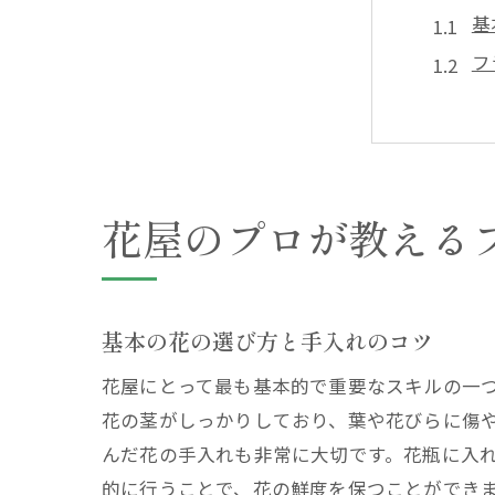
基
フ
花
バ
初
花
花屋のプロが教える
花屋が
色
季
基本の花の選び方と手入れのコツ
特
花屋にとって最も基本的で重要なスキルの一
色
花の茎がしっかりしており、葉や花びらに傷
心
んだ花の手入れも非常に大切です。花瓶に入
花
的に行うことで、花の鮮度を保つことができ