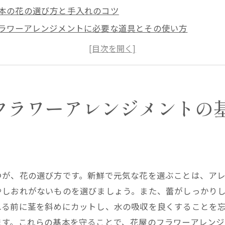
本の花の選び方と手入れのコツ
ラワーアレンジメントに必要な道具とその使い方
のカット方法と配置の基本
ランスの取れたアレンジメントを作るための基本
心者におすすめの花とアレンジメントのステップバイステ
屋のプロが教えるアレンジメントの基本ルール
フラワーアレンジメントの
使う色選びの秘密とその効果
の基本とフラワーアレンジメントでの活用法
節ごとの色彩選びのポイント
別なイベントに合わせた色選びのテクニック
つが、花の選び方です。新鮮で元気な花を選ぶことは、ア
の組み合わせでフラワーアレンジメントの魅力を引き出す
やしおれがないものを選びましょう。また、蕾がしっかり
理学と色彩の関係：花屋が教える心地よい配色
れる前に茎を斜めにカットし、水の吸収を良くすることを
屋が薦めるテーマ別カラーコーディネート
ます。これらの基本を守ることで、花屋のフラワーアレンジ