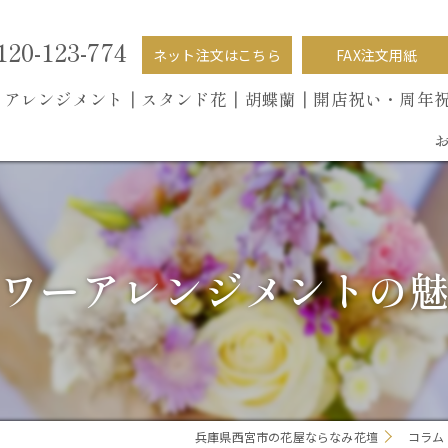
120-123-774
ネット注文はこちら
FAX注文用紙
┃
アレンジメント┃
スタンド花┃
胡蝶蘭
┃開店祝い・周年
ワーアレンジメントの
兵庫県西宮市の花屋ならなみ花壇
コラム