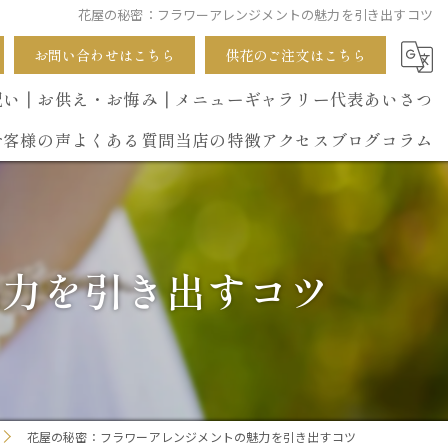
花屋の秘密：フラワーアレンジメントの魅力を引き出すコツ
お問い合わせはこちら
供花のご注文はこちら
祝い
┃お供え・お悔み
┃メニュー
ギャラリー
代表あいさつ
お客様の声
よくある質問
当店の特徴
アクセス
ブログ
コラム
葬式
開店祝い
魅力を引き出すコツ
花束
イベント
誕生日
花屋の秘密：フラワーアレンジメントの魅力を引き出すコツ