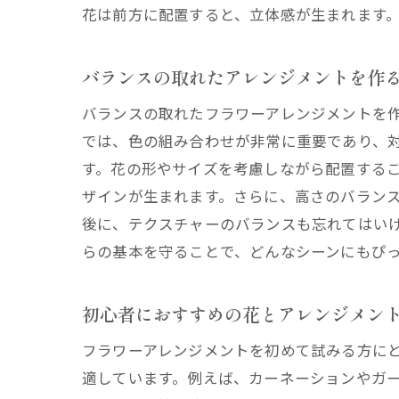
日
花は前方に配置すると、立体感が生まれます
家
花屋の
バランスの取れたアレンジメントを作
よ
バランスの取れたフラワーアレンジメントを
花
では、色の組み合わせが非常に重要であり、
花
す。花の形やサイズを考慮しながら配置する
バ
ザインが生まれます。さらに、高さのバラン
初
後に、テクスチャーのバランスも忘れてはい
フ
らの基本を守ることで、どんなシーンにもぴ
花屋の
初心者におすすめの花とアレンジメン
春
夏
フラワーアレンジメントを初めて試みる方に
秋
適しています。例えば、カーネーションやガ