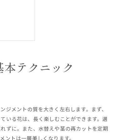
ップガイド
基本テクニック
レンジメントの質を大きく左右します。まず、
方法
している花は、長く楽しむことができます。選
忘れずに。また、水替えや茎の再カットを定期
メントは一層美しくなります。