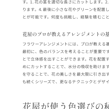
す。1. 花の茎を適切な長さにカットします。
冬
ります。4. 最後に小さな花やグリーンを配
季
とが可能です。何度も挑戦し、経験を積むこ
季
花屋の
花屋のプロが教えるアレンジメントの
器
フラワーアレンジメントには、プロが教える
花
最初に、色のバランスを考えることが重要で
器
とで立体感を出すことができます。花を配置
オ
めにカットすることで、水分の吸収を助けま
花
を守ることで、花の美しさを最大限に引き出
花
も続くシリーズで、更なるテクニックとデザ
花屋の
プ
花屋が使う色選びの
テ