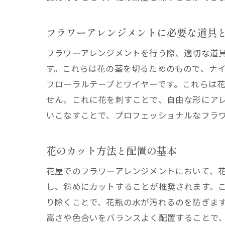
花屋直
フラワーアレンジメントに必要な道具
黄
花
フラワーアレンジメントを行う際、適切な道
バ
す。これらは花の茎を切るためのもので、ナ
フローラルテープとワイヤーです。これらは
黄
せん。これに花を刺すことで、自由な形にア
簡
いこなすことで、プロフェッショナルなフラ
黄
花屋の
花のカット方法と配置の基本
家
花屋でのフラワーアレンジメントにおいて、
予
し、斜めにカットすることが推奨されます。
小
り除くことで、花瓶の水が汚れるのを防ぎま
季
高さや色合いをバランスよく配置することで