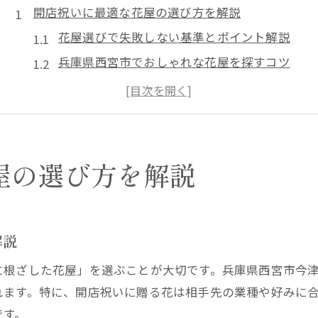
開店祝いに最適な花屋の選び方を解説
花屋選びで失敗しない基準とポイント解説
兵庫県西宮市でおしゃれな花屋を探すコツ
地域に根ざす花屋とアレンジメントの選び方
西宮市でおすすめの花屋を比較する方法
花屋選びで注目すべき実績とセンスとは
花屋選びで失敗しないためのポイント集
屋の選び方を解説
花屋利用時に確認すべき配達や営業時間
おしゃれな花屋の特徴と見分け方を紹介
開店祝いで人気のアレンジメントとは何か
解説
口コミで選ぶ西宮市のおすすめ花屋活用法
に根ざした花屋」を選ぶことが大切です。兵庫県西宮市今
花屋選びで避けたいタブーや注意点まとめ
れます。特に、開店祝いに贈る花は相手先の業種や好みに
開店祝いなら花屋で叶える特別な贈り物
です。