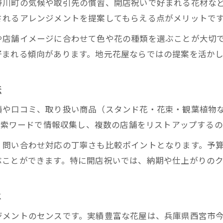
寿川町の気候や取引先の慣習、開店祝いで好まれる花材な
開店祝いで花屋が重視するポイント解説
されるアレンジメントを提案してもらえる点がメリットで
花屋の提案でセンス良い贈り物を実現
や店舗イメージに合わせて色や花の種類を選ぶことが大切
花屋選びで伝わるビジネスマナーとは
好まれる傾向があります。地元花屋ならではの提案を活か
花屋で相談できる開店祝いの演出法
おしゃれな花屋で印象残る開店祝い演出
法
おしゃれな花屋を選ぶ際の注目ポイント
績や口コミ、取り扱い商品（スタンド花・花束・観葉植物
花屋のアレンジで開店祝いを華やかに
の検索ワードで情報収集し、複数の店舗をリストアップする
西宮市で人気の花屋のセンスを活用
、問い合わせ対応の丁寧さも比較ポイントとなります。予
花屋で叶える特別な開店祝い演出法
ぶことができます。特に開店祝いでは、納期や仕上がりの
花屋のこだわりが光るギフトの選び方
は
ジメントのセンスです。実績豊富な花屋は、兵庫県西宮市