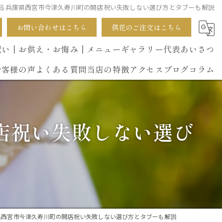
る兵庫県西宮市今津久寿川町の開店祝い失敗しない選び方とタブーも解説
お問い合わせはこちら
供花のご注文はこちら
祝い
┃お供え・お悔み
┃メニュー
ギャラリー
代表あいさつ
お客様の声
よくある質問
当店の特徴
アクセス
ブログ
コラム
葬式
店祝い失敗しない選び
開店祝い
花束
イベント
誕生日
県西宮市今津久寿川町の開店祝い失敗しない選び方とタブーも解説