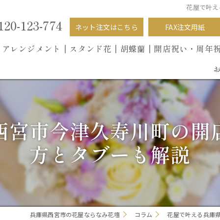
花屋で叶え
120-123-774
ネット注文はこちら
FAX注文用紙
┃
アレンジメント┃
スタンド花┃
胡蝶蘭
┃開店祝い・周年
西宮市今津久寿川町の開
方とタブーも解説
兵庫県西宮市の花屋ならなみ花壇
コラム
花屋で叶える兵庫