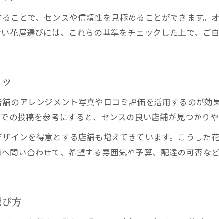
花屋のアレンジで印象的なギフトを演出
することで、センスや信頼性を見極めることができます。
高級感ある花屋のスタンド花の魅力解説
ない花屋選びには、これらの基準をチェックした上で、ご
贈る相手別に最適な花屋の選び方を提案
花屋のオーダーメイドアレンジ活用法
開店祝いギフトを花屋で手配する流れ
コツ
心を伝える開店祝いの花の贈り方とは
舗のアレンジメント写真や口コミ評価を活用するのが効果
花屋から贈る心温まる開店祝いの工夫
Sでの投稿を参考にすると、センスの良い店舗が見つかり
相手に失礼がない花屋の選び方と配慮
デザインを得意とする店舗も増えてきています。こうした
西宮市の花屋で人気の花束アレンジ紹介
舗へ問い合わせて、希望する雰囲気や予算、配達の可否な
花屋が伝えるメッセージカード活用術
花屋のプロが教える贈り方のマナー集
花屋を通じて伝わる開店祝いの気遣い術
選び方
花屋で叶える相手への細やかな気配り