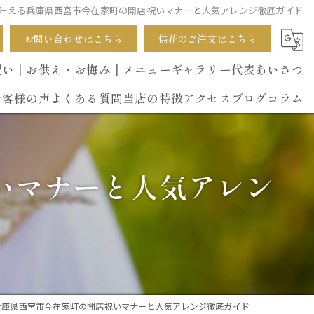
叶える兵庫県西宮市今在家町の開店祝いマナーと人気アレンジ徹底ガイド
お問い合わせはこちら
供花のご注文はこちら
祝い
┃お供え・お悔み
┃メニュー
ギャラリー
代表あいさつ
お客様の声
よくある質問
当店の特徴
アクセス
ブログ
コラム
葬式
いマナーと人気アレン
開店祝い
花束
イベント
誕生日
兵庫県西宮市今在家町の開店祝いマナーと人気アレンジ徹底ガイド