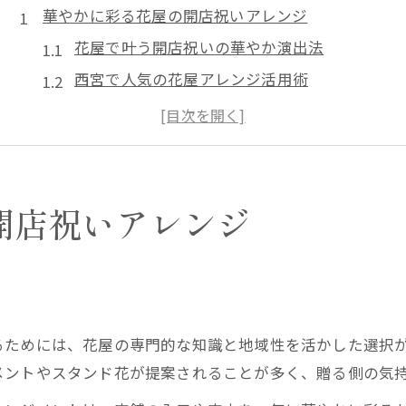
華やかに彩る花屋の開店祝いアレンジ
花屋で叶う開店祝いの華やか演出法
西宮で人気の花屋アレンジ活用術
花屋選びで差がつく開店祝いの贈り方
花屋ならではの季節感あるアレンジ提案
花屋のプロが教える華やか演出ポイント
店舗イメージに合う花を選ぶコツ
開店祝いアレンジ
花屋で見つける店舗イメージ別おすすめ花
花屋の提案で叶うおしゃれな雰囲気作り
店舗カラーに合わせた花屋選びの工夫
花屋のアドバイスで失敗しない花選び
るためには、花屋の専門的な知識と地域性を活かした選択
西宮花屋のプロが選ぶ印象的な一輪の選定
メントやスタンド花が提案されることが多く、贈る側の気
開店祝いで気を付けたい花選びのマナー