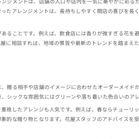
レンジメントは、店舗の入口や店内を一気に華やかに彩る
花屋が解説する開店祝いマナーの基本
使ったアレンジメントは、長持ちしやすく開店の喜びを長
業種別に花屋で選ぶべき花材の注意点
花屋で避けたい開店祝いのNGアレンジ
があることです。例えば、飲食店には香りが強すぎる花を
クリニック向け花屋選びの配慮ポイント
花屋に相談すれば、地域の慣習や最新のトレンドを踏まえ
花屋の立札作成で失礼のない工夫とは
おしゃれな花屋で叶える印象的な贈り物
花屋選びでおしゃれな贈り物を実現する方法
西宮で人気！花屋発の印象的アレンジ集
は、贈る相手や店舗のイメージに合わせたオーダーメイド
花屋が提案するトレンド開店祝いギフト
束、シックな雰囲気にはグリーンや落ち着いた色合いのア
花屋のセンスが光る個性派アレンジアイデア
を重視したアレンジも人気です。例えば、春ならチューリ
花屋で叶うサプライズ演出のコツとは
印象的な贈り物となります。花屋スタッフのアドバイスを
花屋で注文する開店祝いフラワーの魅力
花屋ならではの開店祝い注文のメリット解説