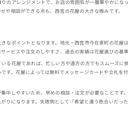
通りのアレンジメントで、お店の雰囲気が一層華やかにな
花屋で選ぶスタンド花や胡蝶蘭の魅力とは
わせや相談ができる点も、西宮の花屋の大きな強みです。
花屋注文時のこだわりポイントを紹介
オンライン花屋活用で手軽に贈るコツ
花屋で実現する理想の開店祝いアレンジ例
大きなポイントとなります。地元・西宮市今在家町の花屋
西宮の花屋選びで失敗しないポイント
達サービスや注文のしやすさ、過去の実績は花屋選びの基
花屋選びで重視すべき西宮での基準
ている花屋であれば、忙しい方や遠方の方でもスムーズに
西宮花屋の配達対応を徹底比較するコツ
心です。花屋によっては無料でメッセージカードや立札を
評判の花屋を選ぶためのチェックリスト
花屋の実績や口コミ活用のポイント
が集中しやすいため、早めの相談・注文が必要なことです
西宮の安い花屋を見極める方法と注意点
上がりになります。失敗例として「希望と違う色合いだっ