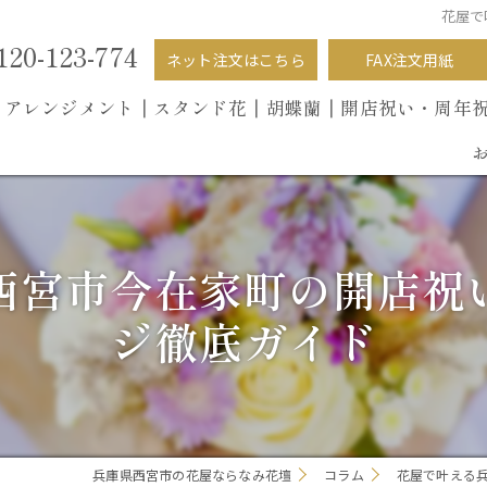
花屋で
120-123-774
ネット注文はこちら
FAX注文用紙
┃
アレンジメント┃
スタンド花┃
胡蝶蘭
┃開店祝い・周年
西宮市今在家町の開店祝
ジ徹底ガイド
兵庫県西宮市の花屋ならなみ花壇
コラム
花屋で叶える