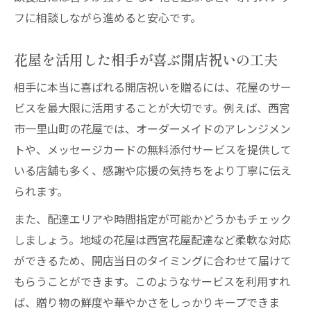
フに相談しながら進めると安心です。
花屋のセンスが光る開店祝いアレンジメン
ト
花屋を活用した相手が喜ぶ開店祝いの工夫
花屋を活用した華やかなアレンジの選び方
相手に本当に喜ばれる開店祝いを贈るには、花屋のサー
贈り先に喜ばれる花屋アレンジメントの特
ビスを最大限に活用することが大切です。例えば、西宮
徴
市一里山町の花屋では、オーダーメイドのアレンジメン
花屋の提案で差がつくおしゃれな贈り物
トや、メッセージカードの無料添付サービスを提供して
開店祝いに最適な花屋のアレンジメント集
いる店舗も多く、感謝や応援の気持ちをより丁寧に伝え
タブーを避ける開店祝いの花選びとは
られます。
花屋で学ぶ開店祝いのタブーな花材と選び
また、配達エリアや時間指定が可能かどうかもチェック
方
しましょう。地域の花屋は西宮花屋配達など柔軟な対応
花屋が教える開店祝いで避けたい花の種類
ができるため、開店当日のタイミングに合わせて届けて
失礼のない花屋選びとタブー回避のポイン
もらうことができます。このようなサービスを利用すれ
ト
ば、贈り物の鮮度や華やかさをしっかりキープできま