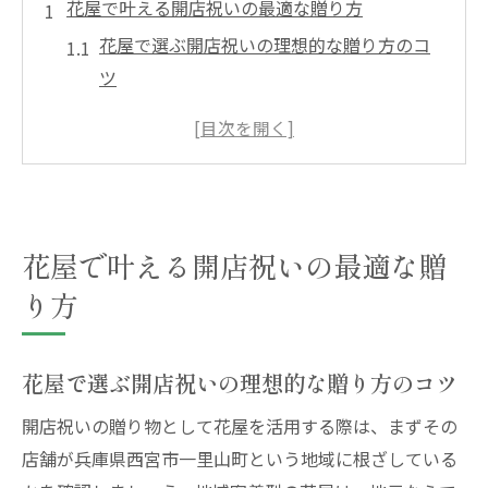
花屋で叶える開店祝いの最適な贈り方
花屋で選ぶ開店祝いの理想的な贈り方のコ
ツ
花屋を活用した相手が喜ぶ開店祝いの工夫
花屋ならではの華やかな贈り物で印象を残
す方法
地元花屋の知識が光る開店祝いの選び方
花屋で叶える開店祝いの最適な贈
開店祝いに最適な花屋の活用術と注意点
西宮一里山町の花屋選びのポイント解説
り方
花屋選びで失敗しないための西宮一里山町
の秘訣
花屋で選ぶ開店祝いの理想的な贈り方のコツ
西宮で人気の花屋を選ぶときのチェックポ
開店祝いの贈り物として花屋を活用する際は、まずその
イント
店舗が兵庫県西宮市一里山町という地域に根ざしている
花屋を比較して選ぶ西宮一里山町の賢い方