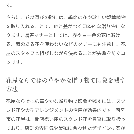
花屋で確認したいタブー花材の基礎知識
す。
開店祝いの花屋活用で安心の花選び術
さらに、花材選びの際には、季節の花や珍しい観葉植物
華やかさ重視で花屋を活用したお祝い術
を取り入れることで、他と差がつく印象的な贈り物にな
花屋で叶う華やかなお祝いギフトの選び方
ります。贈答マナーとしては、赤や白一色の花は避け
開店祝いに最適な花屋の華やかな提案術
る、棘のある花を使わないなどのタブーにも注意し、花
花屋のセンスを活かしたお祝い演出の方法
屋のスタッフと相談しながら決めることが失敗を防ぐコ
ツです。
華やかさ重視の花屋利用で印象アップ
花屋が提案する華やかなお祝い術のポイン
花屋ならではの華やかな贈り物で印象を残す
ト
方法
花屋ならではの華やかな贈り物で印象を残すには、スタ
ンド花や大型アレンジメントの活用が効果的です。西宮
市の花屋は、開店祝い用のスタンド花を豊富に取り扱っ
ており、店舗の雰囲気や業種に合わせたデザイン提案が