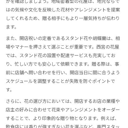
かを確認しましょう。地域密着型の花屋は、地元ならで
法
はの気候や文化を反映した花材やアレンジメントを提案
おしゃれで安い花屋を見つけるためのポイ
してくれるため、贈る相手にもより一層気持ちが伝わり
ント
ます。
花屋のサービスで差がつく選び方とは
また、開店祝いの定番であるスタンド花や胡蝶蘭は、相
開店祝いなら花屋に相談をおすすめする理由
場やマナーを押さえて選ぶことが重要です。西宮の花屋
花屋に相談して安心できる開店祝いの贈り
では、スタンド花の設置や配達サービスも充実してお
物
り、忙しい方でも安心して依頼できます。贈る際は、事
花屋のプロに聞く開店祝いの最適なアドバ
前に店舗へ問い合わせを行い、開店当日に間に合うよう
イス
スケジュールを調整することが失敗を防ぐポイントで
相談しやすい花屋を選ぶメリットを徹底解
す。
説
さらに、花の選び方においては、開店するお店の業種や
開店祝いの相談は花屋が頼れる理由とは
店主の好みに合わせて花束やアレンジメントをオーダー
花屋の提案力で贈る開店祝いの魅力
することで、より印象的な贈り物となります。例えば、
贈って喜ばれる花屋のアレンジメント特集
飲食店には香りが強すぎない花を選ぶなど、専門スタッ