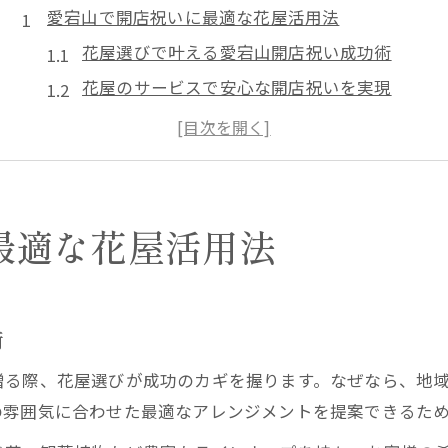
愛宕山で開店祝いに最適な花屋活用法
花屋選びで叶える愛宕山開店祝い成功術
花屋のサービスで安心な開店祝いを実現
おしゃれな花屋活用で開店祝いを印象的に
花屋の配達サービスで便利な贈り物準備
地域密着の花屋が提案する開店祝いの魅力
花屋選びが叶える特別な開店祝いギフト
最適な花屋活用法
花屋が提案する開店祝いギフトの選び方
花屋のオーダーメイドで特別感を演出
開店祝いに最適な花屋のギフト提案法
術
花屋選びで贈る想いをより深く伝える方法
贈る際、花屋選びが成功のカギを握ります。なぜなら、地
花屋のおすすめギフトで開店祝いを格上げ
の雰囲気に合わせた最適なアレンジメントを提案できるた
開店祝いのマナーと花屋の提案術を紹介