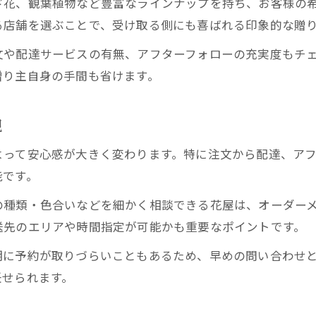
ド花、観葉植物など豊富なラインナップを持ち、お客様の
花屋が教える開店祝いマナーの基本知識
る店舗を選ぶことで、受け取る側にも喜ばれる印象的な贈
開店祝いで失敗しない花屋の選び方指南
文や配達サービスの有無、アフターフォローの充実度もチ
花屋の提案で守るべき開店祝いのタブー
贈り主自身の手間も省けます。
花屋が解説する開店祝いの贈答相場と配慮
開店祝いに適した花屋の提案術を公開
現
華やかな贈り物を演出する愛宕山の花屋
よって安心感が大きく変わります。特に注文から配達、ア
花屋のアレンジで華やかな開店祝いを実現
能です。
愛宕山の花屋が叶える印象的な贈り物体験
の種類・色合いなどを細かく相談できる花屋は、オーダー
おしゃれな花屋の演出で特別感を高める方法
送先のエリアや時間指定が可能かも重要なポイントです。
花屋選びが左右する贈り物の華やかさとは
期に予約が取りづらいこともあるため、早めの問い合わせ
花屋の提案で彩る開店祝いのアレンジメント
任せられます。
花屋による開店祝い成功のヒントまとめ
花屋視点で考える開店祝い成功のコツ