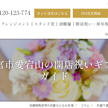
120-123-774
ネット注文はこちら
FAX注文用紙
┃
アレンジメント┃
スタンド花┃
胡蝶蘭
┃開店祝い・周年
宮市愛宕山の開店祝いギ
ガイド
兵庫県西宮市の花屋ならなみ花壇
コラム
花屋で