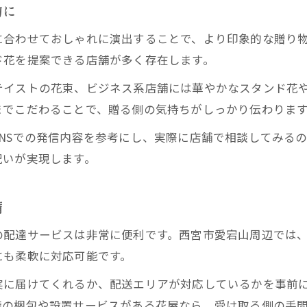
的に
花屋の知恵で選ぶ印象的な贈り物ポイント
に合わせておしゃれに演出することで、より印象的な贈り
開店祝いに役立つ花屋の活用術を伝授
ド花を提案できる店舗が多く存在します。
花屋が教える開店祝いで喜ばれる秘訣
テイストの花束、ビジネス系店舗には華やかなスタンド花
安心できる花屋選びで満足度を高める方法
までこだわることで、贈る側の気持ちがしっかり伝わりま
開店祝いにふさわしい花選びのポイント
NSでの発信内容を参考にし、実際に店舗で相談してみる
花屋が選ぶ開店祝いに適した花とは何か
祝いが実現します。
花屋の視点で押さえる花選びの基本
開店祝い向け花屋提案のおすすめポイント
備
花屋で相談できる花の種類と選び方
の配達サービスは非常に便利です。西宮市愛宕山周辺では
花屋のアドバイスで失敗しない花選び
にも柔軟に対応可能です。
実に届けてくれるか、配送エリアが対応しているかを事前
時の梱包や設置サービスがある花屋なら、受け取る側の手