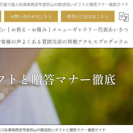
花屋で選ぶ兵庫県西宮市愛宕山の開店祝いギフトと贈答マナー徹底ガイド
お問い合わせはこちら
供花のご注文はこちら
祝い
┃お供え・お悔み
┃メニュー
ギャラリー
代表あいさつ
お客様の声
よくある質問
当店の特徴
アクセス
ブログ
コラム
葬式
フトと贈答マナー徹底
開店祝い
花束
イベント
誕生日
選ぶ兵庫県西宮市愛宕山の開店祝いギフトと贈答マナー徹底ガイド