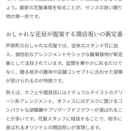
花屋の配達対応エリアを賢く利用する方法
ょう。最新の花屋事情を知ることが、センスの良い贈り
信頼できる花屋で開店祝いを贈る極意
物の第一歩です。
信頼できる花屋の見極め方と開店祝いの安
おしゃれな花屋が提案する開店祝いの新定番
心感
花屋に相談して叶える開店祝いの最適解
芦原町のおしゃれな花屋では、従来のスタンド花に加
え、個性的なアレンジメントやシックな観葉植物が新定
花屋の提案力で差がつく開店祝いの選び方
番として注目されています。空間を華やかに彩るだけで
花屋の信頼性が高まる口コミや評判の活用
なく、贈る相手の趣味や店舗コンセプトに合わせた提案
術
が受けられるのが特徴です。
開店祝いで花屋に依頼する際の注意点
例えば、カフェや雑貨店にはナチュラルテイストのグリ
開店祝いのマナーを花屋選びで押さえる
ーン系アレンジメント、オフィスにはデスクに置けるコ
花屋選びから始める開店祝いマナーの基本
ンパクトな胡蝶蘭やプリザーブドフラワーが選ばれるこ
マナーを守る花屋のおすすめサービスとは
とが多いです。花屋スタッフに相談することで、相手に
花屋が教える開店祝いでNGな花の選び方
喜ばれるオリジナルの開店祝いが実現します。