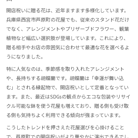
おしゃれな花屋の判断基準と選び方のコツ
開店祝いに贈る花は、近年ますます多様化しています。
開店祝いに強い花屋のスタッフ対応とは
兵庫県西宮市芦原町の花屋でも、従来のスタンド花だけ
花屋の口コミ活用で失敗しない開店祝い
でなく、アレンジメントやプリザーブドフラワー、観葉
花屋の配達エリアやスピードも重要な選定
植物など幅広い選択肢が登場しています。これにより、
軸
贈る相手やお店の雰囲気に合わせて最適な花を選べるよ
芦原町で開店祝いなら花屋選びが鍵
うになりました。
芦原町の花屋が提案する開店祝いの最新傾
特に人気なのは、季節感を取り入れたアレンジメント
向
や、長持ちする胡蝶蘭です。胡蝶蘭は「幸運が舞い込
花屋の営業時間や定休日を事前に確認しよ
む」とされる縁起物で、開店祝いとして定番となってい
う
ます。また、最近はSDGsの観点からエコな包装やリサイ
花屋の得意分野を活かした開店祝いの選択
クル可能な鉢を使う花屋も増えており、贈る側も受け取
肢
る側も気持ちよく利用できる傾向が強まっています。
開店祝いの花屋選びで外せない地域性の工
こうしたトレンドを押さえた花屋選びを心掛けること
夫
で、芦原町での開店祝いがより華やかに演出できるでし