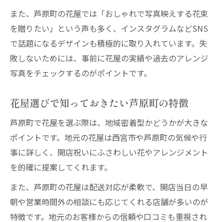
花屋で相談できるメッセージカードマナー
また、芦原町の花屋では「おしゃれで写真映えする花束
花屋のアドバイスに学ぶ開店祝いのタブー
を贈りたい」という声も多く、インスタグラムなどSNS
花屋が教える心に残る開店祝いの秘訣
で話題になるデザインも積極的に取り入れています。失
花屋おすすめ開店祝いが心に響く理由
敗しないためには、事前に花屋の実績や過去のアレンジ
花屋が選ぶ印象的な開店祝いアレンジ例
写真をチェックするのがポイントです。
花屋提案の個性派ギフトで差をつける
花屋選びで知っておきたい芦原町の特徴
花屋の工夫で開店祝いを特別な思い出に
花屋と相談して贈る心のこもった開店祝い
芦原町で花屋を選ぶ際は、地域密着型かどうかが大きな
ポイントです。地元の花屋は西宮市や芦原町の気候や行
事に詳しく、開店祝いにふさわしい花やアレンジメント
を的確に提案してくれます。
また、芦原町の花屋は配送対応が柔軟で、開店当日の早
朝や営業時間外の相談にも応じてくれる店舗が多いのが
特徴です。地元のお客様からの信頼や口コミも重視され