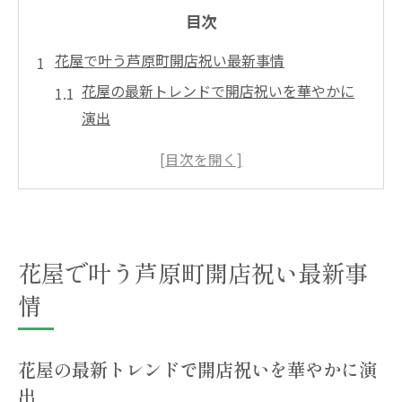
目次
花屋で叶う芦原町開店祝い最新事情
花屋の最新トレンドで開店祝いを華やかに
演出
おしゃれな花屋が提案する開店祝いの新定
番
花屋選びで知っておきたい芦原町の特徴
芦原町で人気の花屋が扱う開店祝いアイテ
ム
花屋で叶う芦原町開店祝い最新事
開店祝い向け花屋の配達サービス最新情報
情
開店祝いに選ばれる花屋のポイント徹底解説
花屋選びで重視すべき開店祝いの信頼性ポ
花屋の最新トレンドで開店祝いを華やかに演
イント
出