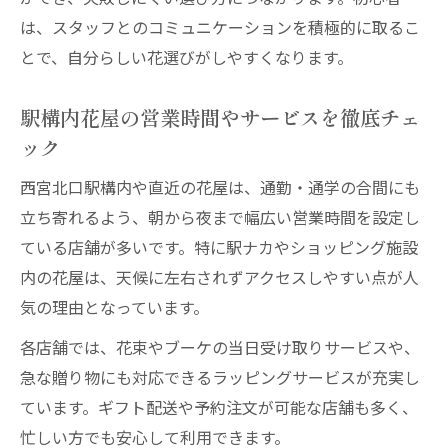
理由
は、スタッフとのコミュニケーションを積極的に取るこ
とで、自分らしい花選びがしやすくなります。
西宮北口花屋で旬の花を贈る楽しみ方
駅近花屋の季節感溢れるアレンジを選ぶコ
駅構内花屋の営業時間やサービスを徹底チェ
ツ
ック
花屋で見つける四季折々のフラワーギフト
西宮北口駅構内や直近の花屋は、通勤・通学の合間にも
花屋西宮北口駅の季節イベント活用術
立ち寄れるよう、朝から夜まで幅広い営業時間を設定し
自分らしい花屋活用術が知りたい人へ
ている店舗が多いです。特に駅ナカやショッピング施設
花屋西宮北口駅で自分流の楽しみ方を発見
内の花屋は、天候に左右されずアクセスしやすい点が人
西宮北口花屋の使い方で日常を豊かにする
気の理由となっています。
方法
各店舗では、花束やブーケの当日受け取りサービスや、
駅近花屋を賢く活用するテクニックを紹介
急な贈り物にも対応できるラッピングサービスが充実し
花屋のサービスを上手に活かすポイントま
ています。ギフト配送や予約注文が可能な店舗も多く、
とめ
忙しい方でも安心して利用できます。