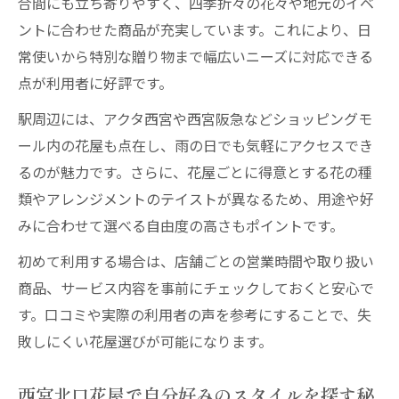
合間にも立ち寄りやすく、四季折々の花々や地元のイベ
する方法
ントに合わせた商品が充実しています。これにより、日
駅近花屋のサービスでフラワーギフト体験
常使いから特別な贈り物まで幅広いニーズに対応できる
向上
点が利用者に好評です。
花屋で選ぶ季節感溢れるプレゼントの魅力
駅周辺には、アクタ西宮や西宮阪急などショッピングモ
花屋西宮北口駅ならセンスの良いギフトが
ール内の花屋も点在し、雨の日でも気軽にアクセスでき
豊富
るのが魅力です。さらに、花屋ごとに得意とする花の種
駅近の花屋なら日常に彩りをプラス
類やアレンジメントのテイストが異なるため、用途や好
花屋西宮北口駅で毎日の暮らしに花を取り
みに合わせて選べる自由度の高さもポイントです。
入れるコツ
初めて利用する場合は、店舗ごとの営業時間や取り扱い
西宮北口花屋のブーケで日常を華やかに演
商品、サービス内容を事前にチェックしておくと安心で
出
す。口コミや実際の利用者の声を参考にすることで、失
駅近花屋の利用でライフスタイルが変わる
敗しにくい花屋選びが可能になります。
理由
花屋で気軽に楽しめる季節のアレンジメン
西宮北口花屋で自分好みのスタイルを探す秘