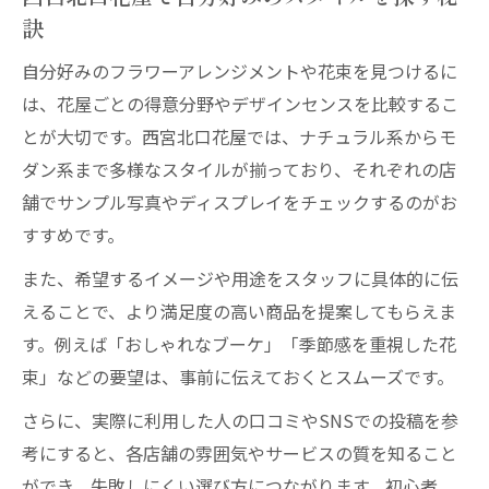
ト
訣
花屋西宮北口駅の観葉植物で癒し空間を作
自分好みのフラワーアレンジメントや花束を見つけるに
る
は、花屋ごとの得意分野やデザインセンスを比較するこ
センス光る花屋を探すなら西宮北口へ
とが大切です。西宮北口花屋では、ナチュラル系からモ
花屋西宮北口駅で見つかる洗練されたアレ
ダン系まで多様なスタイルが揃っており、それぞれの店
ンジ
舗でサンプル写真やディスプレイをチェックするのがお
西宮北口花屋ならではのデザインセンスが
すすめです。
魅力
また、希望するイメージや用途をスタッフに具体的に伝
駅近花屋のオリジナルフラワーに注目する
えることで、より満足度の高い商品を提案してもらえま
理由
す。例えば「おしゃれなブーケ」「季節感を重視した花
花屋のセンスを見極めるポイントと選び方
束」などの要望は、事前に伝えておくとスムーズです。
花屋西宮北口駅のトレンドを押さえる方法
さらに、実際に利用した人の口コミやSNSでの投稿を参
季節感漂う花屋で贈り物選びを楽しむ
考にすると、各店舗の雰囲気やサービスの質を知ること
花屋西宮北口駅の季節限定ギフトが人気の
ができ、失敗しにくい選び方につながります。初心者