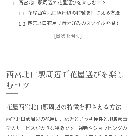
西宮北口駅周辺で花屋選びを楽しむコツ
花屋西宮北口駅周辺の特徴を押さえる方法
西宮北口花屋で自分好みのスタイルを探す
秘訣
駅構内花屋の営業時間やサービスを徹底チ
ェック
安い花屋を見分けるポイントと選び方のコ
ツ
西宮北口駅周辺で花屋選びを楽し
花屋の西宮北口周辺で贈り物選びを楽しむ
むコツ
コツ
花屋で叶う素敵なフラワーギフト体験
花屋西宮北口駅周辺の特徴を押さえる方法
花屋西宮北口駅でギフト選びが楽しくなる
西宮北口駅周辺の花屋は、駅近という利便性と地域密着
理由
型のサービスが大きな特徴です。通勤やショッピングの
西宮北口花屋のアレンジで贈り物を特別に