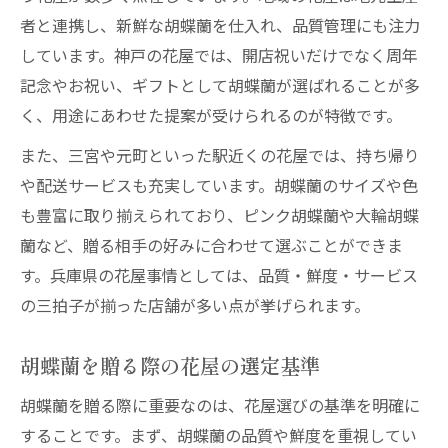
者と連携し、新鮮な胡蝶蘭を仕入れ、品質管理にも注力
花屋で開店祝い胡蝶蘭の選び方を学ぶ
しています。神戸の花屋では、開店祝いだけでなく周年
喜ばれる胡蝶蘭選びを花屋で体験する
記念やお祝い、ギフトとして胡蝶蘭が選ばれることが多
神戸エリアの花屋ならではの胡蝶蘭事情
く、用途にあわせた提案が受けられるのが特徴です。
神戸エリア花屋の胡蝶蘭が選ばれる理由
また、三宮や元町といった駅近くの花屋では、持ち帰り
花屋で扱う神戸発の胡蝶蘭最新トレンド
や配送サービスも充実しています。胡蝶蘭のサイズや色
地域密着型花屋が誇る胡蝶蘭の魅力
も豊富に取り揃えられており、ピンク胡蝶蘭や大輪胡蝶
神戸ならではの花屋胡蝶蘭サービス紹介
蘭など、贈る相手の好みに合わせて選ぶことができま
花屋が提案する神戸の胡蝶蘭ギフト体験
す。兵庫県の花屋事情としては、品質・鮮度・サービス
の三拍子が揃った店舗が多い点が挙げられます。
胡蝶蘭を贈る際の花屋の選定基準
胡蝶蘭を贈る際に重要なのは、花屋選びの基準を明確に
することです。まず、胡蝶蘭の品質や鮮度を重視してい