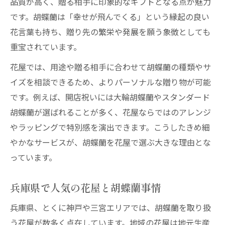
品質が高く、贈る相手に印象的なギフトとなる点が魅力
兵庫県で理想の胡蝶蘭を探す花屋の選択肢
です。胡蝶蘭は「幸せが飛んでくる」という縁起の良い
胡蝶蘭の種類別におすすめの花屋を知る
花言葉も持ち、贈り先の繁栄や発展を願う象徴としても
花屋のサービスで胡蝶蘭選びが変わる理由
重宝されています。
失敗しない花屋の胡蝶蘭選びのコツ
花屋では、用途や贈る相手に合わせて胡蝶蘭の種類やサ
手入れが楽な胡蝶蘭を花屋で見つける方法
イズを相談できるため、よりパーソナルな贈り物が可能
花屋で手入れが簡単な胡蝶蘭を選ぶ秘訣
です。例えば、開店祝いには大輪胡蝶蘭やスタンダード
初心者でも安心の胡蝶蘭を花屋で探す
胡蝶蘭が選ばれることが多く、花屋ならではのアレンジ
兵庫県の花屋が教えるおすすめ胡蝶蘭
やラッピングで特別感を演出できます。こうしたきめ細
花屋が提案する胡蝶蘭の管理ポイント
やかなサービスが、胡蝶蘭を花屋で選ぶ大きな理由とな
長持ちする胡蝶蘭を花屋で選ぶポイント
っています。
開店祝い向け胡蝶蘭の選び方を伝授
兵庫県で人気の花屋と胡蝶蘭事情
花屋がすすめる開店祝い向け胡蝶蘭選び
兵庫県、とくに神戸や三宮エリアでは、胡蝶蘭を取り扱
兵庫県の花屋で好評な胡蝶蘭の選定基準
う花屋が数多く点在しています。地域の花屋は地元生産
シーン別に最適な胡蝶蘭を花屋で探す