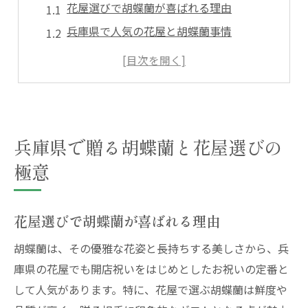
花屋選びで胡蝶蘭が喜ばれる理由
兵庫県で人気の花屋と胡蝶蘭事情
胡蝶蘭を贈る際の花屋の選定基準
開店祝いに最適な胡蝶蘭の特徴とは
神戸エリアで評判の花屋活用術
胡蝶蘭が開店祝いに選ばれる理由を解説
兵庫県で贈る胡蝶蘭と花屋選びの
胡蝶蘭が花屋で開店祝いに選ばれる背景
極意
花屋の胡蝶蘭がもたらす特別な印象
兵庫県の花屋が提案する胡蝶蘭活用例
開店祝いで喜ばれる胡蝶蘭の魅力
花屋選びで胡蝶蘭が喜ばれる理由
胡蝶蘭が花屋で支持される理由とは
胡蝶蘭は、その優雅な花姿と長持ちする美しさから、兵
最適な花屋で胡蝶蘭を選ぶコツとは
庫県の花屋でも開店祝いをはじめとしたお祝いの定番と
花屋選びで胡蝶蘭の品質を見極める方法
して人気があります。特に、花屋で選ぶ胡蝶蘭は鮮度や