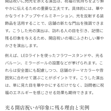
開店祝いに閃光を添える演出は、祝福の気持ちをより鮮
閃光を添える開店祝いの花選びの極意
やかに伝えるための重要な工夫です。具体的には、華や
開店祝いに最適な花の種類と選び方
かなライトアップやイルミネーション、光を反射する装
飾品を活用することで、店舗の新たな門出を強調できま
縁起の良い花で開店祝いに閃光を演出
す。こうした光の演出は、訪れる人の目を引き、記憶に
開店祝いで喜ばれる花色のポイント
残る印象を与えるため、開店祝いの場にふさわしい華や
開店祝いにおすすめの花言葉とは
かさを演出します。
店舗イメージに合う開店祝いの花選び
例えば、LEDライトを使ったフラワースタンドや、光る
開店祝いなら避けたいタブーとその対策
バルーン、ミラーボールの設置などが挙げられます。こ
開店祝いで避けるべきタブーとは何か
れらは安全面にも配慮しつつ、店舗のテーマカラーや雰
開店祝いの贈り物で気を付けたい注意点
囲気に合わせて選ぶことがポイントです。こうした演出
開店祝いのタブーを知り安心して贈る方法
は、単に見た目を華やかにするだけでなく、訪問者に祝
火事や赤字を連想させる品の見分け方
福のエネルギーを感じさせる効果も期待できます。
開店祝いのNGアイテムと対策を徹底解説
光る開店祝いが印象に残る理由と実例
メッセージ文例で光る開店祝いの贈り方