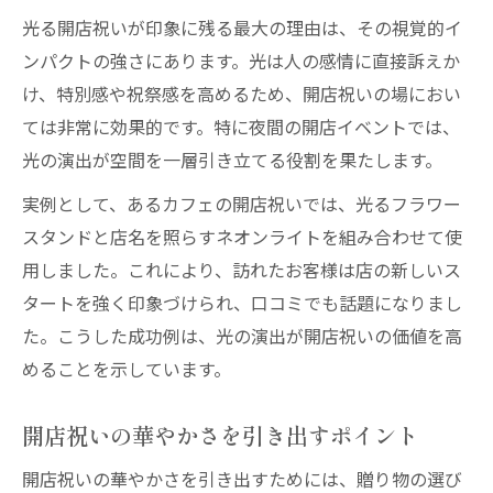
開店祝いにふさわしいメッセージ文例集
光る開店祝いが印象に残る最大の理由は、その視覚的イ
ンパクトの強さにあります。光は人の感情に直接訴えか
心に残る開店祝いの言葉選びのコツ
け、特別感や祝祭感を高めるため、開店祝いの場におい
開店祝いで失礼のないメッセージ作成法
ては非常に効果的です。特に夜間の開店イベントでは、
開店祝いの立札やカードの書き方を解説
光の演出が空間を一層引き立てる役割を果たします。
開店祝いで相手を思う言葉の伝え方
実例として、あるカフェの開店祝いでは、光るフラワー
華やかさ際立つ開店祝いの演出法とは
スタンドと店名を照らすネオンライトを組み合わせて使
開店祝いの華やかさを引き立てる工夫
用しました。これにより、訪れたお客様は店の新しいス
印象的な開店祝いを演出する方法とは
タートを強く印象づけられ、口コミでも話題になりまし
開店祝いで空間を彩るアレンジの提案
た。こうした成功例は、光の演出が開店祝いの価値を高
開店祝いにおすすめの装飾アイデア集
めることを示しています。
開店祝いの贈り物で華やかさを演出する秘
訣
開店祝いの華やかさを引き出すポイント
開店祝いの華やかさを引き出すためには、贈り物の選び