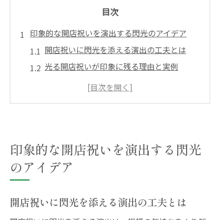
目次
印象的な開店祝いを演出する閃光のアイデア
開店祝いに閃光を添える演出の工夫とは
光る開店祝いが印象に残る理由と実例
開店祝いの華やかさを引き出すポイント
贈り先に響く閃光のある開店祝い選び
開店祝いで心に残る輝きを届ける方法
喜ばれる開店祝いの基本マナーと注意点
印象的な開店祝いを演出する閃光
開店祝いで押さえたい基本的なマナー
のアイデア
失敗しない開店祝いの注意点を解説
開店祝いを贈る際の気配りポイント
開店祝いに適したタイミングと配慮
開店祝いに閃光を添える演出の工夫とは
開店祝いのマナー違反を防ぐために