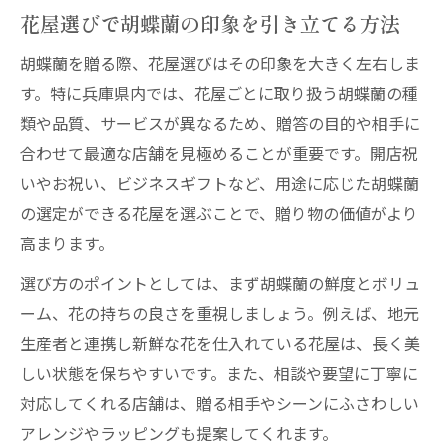
花屋利用で叶う胡蝶蘭ギフトの多彩な選択
花屋選びで胡蝶蘭の印象を引き立てる方法
肢
胡蝶蘭を贈る際、花屋選びはその印象を大きく左右しま
胡蝶蘭ギフトが兵庫県で人気な理由を花屋
す。特に兵庫県内では、花屋ごとに取り扱う胡蝶蘭の種
が解説
類や品質、サービスが異なるため、贈答の目的や相手に
花屋ならではの胡蝶蘭ラッピングの魅力
合わせて最適な店舗を見極めることが重要です。開店祝
花屋の配達でスムーズな胡蝶蘭ギフト贈呈
いやお祝い、ビジネスギフトなど、用途に応じた胡蝶蘭
を実現
の選定ができる花屋を選ぶことで、贈り物の価値がより
お祝いにふさわしい花屋の胡蝶蘭事情
高まります。
花屋が扱うお祝い向け胡蝶蘭の選び方
選び方のポイントとしては、まず胡蝶蘭の鮮度とボリュ
開店祝いに最適な胡蝶蘭を花屋で探すポイ
ーム、花の持ちの良さを重視しましょう。例えば、地元
ント
生産者と連携し新鮮な花を仕入れている花屋は、長く美
花屋の胡蝶蘭サービスで安心のお祝い準備
しい状態を保ちやすいです。また、相談や要望に丁寧に
対応してくれる店舗は、贈る相手やシーンにふさわしい
胡蝶蘭に合う花屋独自のラッピング提案
アレンジやラッピングも提案してくれます。
花屋が提供するお祝い用胡蝶蘭のアドバイ