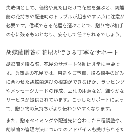
ス
失敗例として、価格や見た目だけで花屋を選ぶと、胡蝶
高品質な胡蝶蘭を選ぶ兵庫県のポイント
蘭の花持ちや配送時のトラブルが起きやすい点に注意が
必要です。信頼できる花屋を選ぶことで、贈り物が相手
品質重視で選ぶ兵庫県花屋の胡蝶蘭
の心に残るものとなり、安心して任せられるでしょう。
花屋で確認したい胡蝶蘭の鮮度とボリュー
ム
胡蝶蘭贈答に花屋ができる丁寧なサポート
兵庫県花屋が提案する胡蝶蘭の選定ポイン
胡蝶蘭を贈る際、花屋のサポート体制は非常に重要で
ト
す。兵庫県の花屋では、用途やご予算、贈る相手の好み
花屋スタッフが伝える高品質胡蝶蘭の見極
に合わせた胡蝶蘭選びの相談ができるほか、ラッピング
め方
やメッセージカードの作成、立札の用意など、細やかな
花屋の胡蝶蘭ラインナップと選択基準の違
サービスが提供されています。こうしたサポートによっ
い
て、贈り物の気持ちがより伝わりやすくなります。
ビジネスシーンで活躍する胡蝶蘭活用法
また、贈るタイミングや配送先に合わせた日程調整や、
花屋が提案するビジネス向け胡蝶蘭活用例
胡蝶蘭の管理方法についてのアドバイスも受けられるた
胡蝶蘭を花屋で選ぶ際の法人対応ポイント