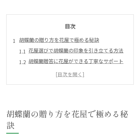
目次
胡蝶蘭の贈り方を花屋で極める秘訣
花屋選びで胡蝶蘭の印象を引き立てる方法
胡蝶蘭贈答に花屋ができる丁寧なサポート
兵庫県内の花屋が提案する胡蝶蘭ギフト例
花屋の配達サービスで胡蝶蘭を確実に届け
る
胡蝶蘭のラッピングを花屋でアレンジする
胡蝶蘭の贈り方を花屋で極める秘
コツ
兵庫県で選ばれる胡蝶蘭ギフトの魅力
訣
兵庫県の花屋が誇る胡蝶蘭ギフトの品質