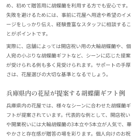
め、初めて贈答用に胡蝶蘭を利用する方でも安心です。
花屋の胡蝶蘭で信頼感あるビジネスギフト
失敗を避けるためには、事前に花屋へ用途や希望のイメ
を演出
ージをしっかり伝え、経験豊富なスタッフに相談するこ
ビジネスシーンに合う花屋の胡蝶蘭選び方
とがポイントです。
花屋が教える胡蝶蘭を使った印象アップ術
実際に、店舗によっては開店祝い用の大輪胡蝶蘭や、個
失敗しない花屋選びと胡蝶蘭購入術
人宛の小ぶりな胡蝶蘭ギフトなど、シーンに応じた提案
口コミ重視で選ぶ花屋と胡蝶蘭のポイント
が受けられる例も多く見受けられます。サポートの手厚
花屋の予約や在庫状況で胡蝶蘭購入を成功
さは、花屋選びの大切な基準となるでしょう。
に導く
兵庫県内の花屋が提案する胡蝶蘭ギフト例
胡蝶蘭購入前に花屋へ確認したいサービス
内容
兵庫県内の花屋では、様々なシーンに合わせた胡蝶蘭ギ
花屋選びで重要な胡蝶蘭の配達対応を比較
フトが提案されています。代表的な例として、開店祝い
胡蝶蘭購入時に花屋で気をつける注意事項
や開業祝いには大輪胡蝶蘭の3本立や5本立が人気で、華
やかさと存在感が贈答の場を彩ります。個人向けのお祝