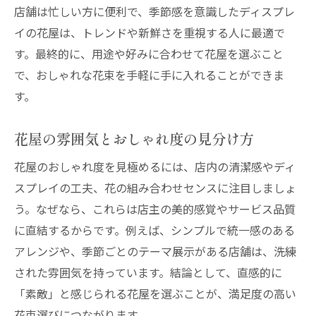
店舗は忙しい方に便利で、季節感を意識したディスプレ
う
イの花屋は、トレンドや新鮮さを重視する人に最適で
花屋のサブスクや定期便も選択肢に入れよ
す。最終的に、用途や好みに合わせて花屋を選ぶこと
う
で、おしゃれな花束を手軽に手に入れることができま
おしゃれな花屋とのコラボイベントも要チ
す。
ェック
花屋の雰囲気とおしゃれ度の見分け方
花屋のおしゃれ度を見極めるには、店内の清潔感やディ
スプレイの工夫、花の組み合わせセンスに注目しましょ
う。なぜなら、これらは店主の美的感覚やサービス品質
に直結するからです。例えば、シンプルで統一感のある
アレンジや、季節ごとのテーマ展示がある店舗は、洗練
された雰囲気を持っています。結論として、直感的に
「素敵」と感じられる花屋を選ぶことが、満足度の高い
花束選びにつながります。