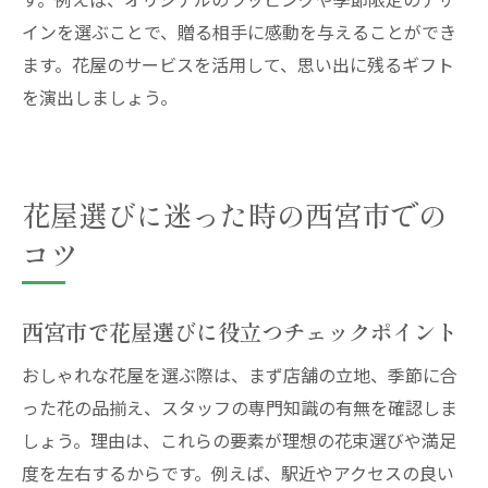
花屋で予算内におしゃれ花束を選ぶポイン
インを選ぶことで、贈る相手に感動を与えることができ
ト
ます。花屋のサービスを活用して、思い出に残るギフト
花屋のボリューム感を比較する際の注意点
を演出しましょう。
お得に満足できる花屋の活用法を押さえよ
う
花屋で予算別に選べる花束の魅力とは
花屋選びに迷った時の西宮市での
花屋スタッフに相談して理想のサイズ感に
コツ
ボリューム重視派におすすめの花屋選び
西宮市で花屋を賢く活用する最新トレンド
西宮市で花屋選びに役立つチェックポイント
西宮市の花屋で今注目のおしゃれサービス
花屋業界の最新トレンドを上手に取り入れ
おしゃれな花屋を選ぶ際は、まず店舗の立地、季節に合
る
った花の品揃え、スタッフの専門知識の有無を確認しま
配達やオンライン注文対応の花屋が便利
しょう。理由は、これらの要素が理想の花束選びや満足
度を左右するからです。例えば、駅近やアクセスの良い
西宮市で人気の花屋活用法を比較してみよ