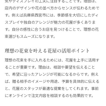
気やディスプレイの工夫に注目することです。理由は、
口コミやレビューで花屋の魅力を比較する
店内のデザインや花の並べ方からセンスが伝わるためで
方法
す。例えば兵庫県西宮市には、季節感を大切にしたディ
花屋の営業時間やアクセスも大切な選択基
スプレイや独自のアレンジが魅力の花屋が多くありま
準
す。自分の感性に合うお店を見つけることで、理想の花
配達やオンライン対応が可能な花屋の探し
束選びもスムーズになります。
方
理想の花束を叶える花屋の活用ポイント
西宮の花屋で理想に近いお店を見つける手
順
理想の花束を手に入れるためには、花屋を上手に活用す
季節感を楽しむおしゃれ花屋の活用法
ることが重要です。理由は、相談や要望を伝えること
花屋で季節の花を上手に取り入れるコツ
で、希望に沿ったアレンジが可能になるからです。例え
ば、贈る相手のイメージや用途、予算を具体的に伝える
おしゃれ花屋が提案する旬のアレンジ例
と、花屋のスタッフが最適な提案をしてくれます。事前
季節限定の花屋サービスを上手に利用しよ
にオンラインで注文内容を相談するのも効果的です。
う
花屋おすすめの季節ごとの花束カラー選び