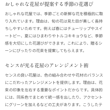
おしゃれな花屋が提案する季節の花選び
イベントやギフトにも最適な花屋の活用術
おしゃれな花屋では、季節ごとの新鮮な花を積極的に取
花屋で季節感あふれる空間を演出する方法
り入れています。理由は、旬の花は見た目が美しく長持
花屋で失敗しない花束選びのポイント
ちしやすいためです。例えば春にはチューリップやスイ
花屋で自分好みの花束を選ぶコツ
ートピー、夏にはひまわりやトルコキキョウなど、季節
おしゃれ花屋で失敗しない注文の仕方
感を大切にした花選びができます。これにより、贈るシ
花屋スタッフと相談して理想の花束を実現
ーンにぴったりの花束を提案してもらえます。
花屋で重視したい色やボリュームの選定術
センスが光る花屋のアレンジメント術
目的に合った花屋のおすすめ花材活用法
花屋利用時のトラブルを防ぐチェックリス
センスの良い花屋は、色の組み合わせや花材のバランス
ト
にこだわったアレンジメントを提供します。理由は、花
贈るシーン別に花屋で花を選ぶ楽しさ
束の印象を左右する重要なポイントだからです。具体的
には、同系色でまとめて統一感を出したり、アクセント
花屋で誕生日や記念日に選びたい花とは
にグリーンを加えるなどの工夫があります。こうしたテ
花屋活用でシーンごとのおしゃれ花束提案