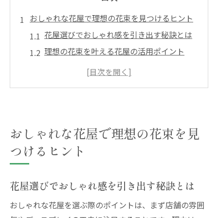
おしゃれな花屋で理想の花束を見つけるヒント
花屋選びでおしゃれ感を引き出す秘訣とは
理想の花束を叶える花屋の活用ポイント
おしゃれな花屋が提案する季節の花選び
センスが光る花屋のアレンジメント術
花屋スタッフとの相談が満足度を高める理
由
おしゃれな花屋で理想の花束を見
花屋ならではの特別なギフト演出法を知ろ
う
つけるヒント
花屋選びに迷った時の西宮市でのコツ
西宮市で花屋選びに役立つチェックポイン
花屋選びでおしゃれ感を引き出す秘訣とは
ト
おしゃれな花屋を選ぶ際のポイントは、まず店舗の雰囲
花屋の雰囲気とおしゃれ度の見分け方