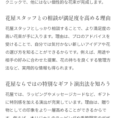
クニックで、他にはない個性的な花束が完成します。
贈る相手に合わせた花屋のアドバイス事例
おしゃれ花屋で感謝を伝える花選びの極意
花屋スタッフとの相談が満足度を高める理由
ビジネスシーンでも活躍する花屋の活用法
花屋スタッフとしっかり相談することで、より満足度の
花屋でシーン別に最適なラッピングを選ぶ
高い花束が手に入ります。理由は、プロのアドバイスを
花屋で長持ちする花の選び方と手入れ術
受けることで、自分では気付かない新しいアイデアや花
花屋で選ぶ長持ちする花の特徴とは
の選び方を知ることができるからです。例えば、用途や
おしゃれ花屋で教わる花の手入れポイント
相手の好みに合わせた提案、花の持ちを良くする管理方
花屋購入後も美しさが続く管理法を伝授
法など、実用的な情報も得られます。
花屋のプロがすすめる水替えや飾り方の工
花屋ならではの特別なギフト演出法を知ろう
夫
花屋での選び方次第で持ちが変わる理由
花屋では、ラッピングやメッセージカードなど、ギフト
に特別感を加える演出が充実しています。理由は、贈り
花屋スタッフ直伝の花束長持ちテクニック
物としての印象をより一層高めることができるからで
花屋で知っておきたい予算とボリュームの関係
す。例えば、オリジナルのラッピングや季節限定のデザ