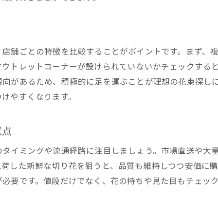
花屋の切り花が安い理由と賢い選択
花屋の切り花が安い理由を徹底解説
花屋安い切り花の選び方とポイント
、店舗ごとの特徴を比較することがポイントです。まず、
切り花アウトレットで安い花屋を活用
アウトレットコーナーが設けられていないかチェックする
傾向があるため、積極的に足を運ぶことが理想の花束探し
花屋とスーパーの安さの違いを比較
つけやすくなります。
花屋激安近くの利用で賢く選ぶ方法
ホームセンターと花屋切り花のコスパ比較
意点
見栄え重視なら花屋で安い花束を
花屋安い花束でも見栄えを重視するコツ
のタイミングや流通経路に注目しましょう。市場直送や大
入荷した新鮮な切り花を狙うと、品質も維持しつつ安価に
切り花激安でも華やかに見せる花屋選び
が必要です。値段だけでなく、花の持ちや見た目もチェッ
花屋の安い花束で豪華に演出する方法
花屋安い花束をギフトに活かすテクニック