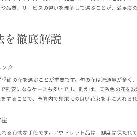
花屋で選ぶべき安い花の特徴とは何か
途や品質、サービスの違いを理解して選ぶことが、満足度
切り花安いホームセンターと花屋の選択術
花屋の安い花束が選ばれる理由に迫る
法を徹底解説
予算内で満足できる花屋の利用術
花屋安い価格で満足度を高める選び方
切り花アウトレットと花屋の賢い活用法
ニック
花屋安い花束の注文ポイントまとめ
ホームセンター花と花屋のコスパ徹底比較
ず季節の花を選ぶことが重要です。旬の花は流通量が多く
花屋利用で予算内に収める節約術解説
とで割安になるケースも多いです。例えば、同系色の花を数
夫をすることで、予算内で見栄えの良い花束を手に入れられ
安い花屋を選ぶ際のポイントと注意点
花屋で安い花束を選ぶ際の裏ワザ集
方法
花屋安い花束選びの裏ワザを大公開
切り花激安近くでお得に買う方法
入れる有効な手段です。アウトレット品は、鮮度は保たれ