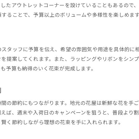
花屋アウトレット活用で理想の花束実現
うしたアウトレットコーナーを設けていることもあるので
頼することで、予算以上のボリュームや多様性を楽しめま
ホームセンターより花屋を選ぶ理由とは
花屋安い花束でもボリュームを出すコツ
安い花屋選びで失敗しないための注意点
のスタッフに予算を伝え、希望の雰囲気や用途を具体的に
せを提案してくれます。また、ラッピングやリボンをシン
目も予算も納得のいく花束が完成します。
例
時間の節約にもつながります。地元の花屋は新鮮な花を手
例えば、週末や入荷日のキャンペーンを狙うと、普段より
、賢く節約しながら理想の花束を手に入れられます。