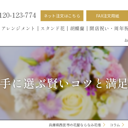
120-123-774
ネット注文はこちら
FAX注文用紙
┃
アレンジメント┃
スタンド花┃
胡蝶蘭
┃開店祝い・周年
手に選ぶ賢いコツと満
兵庫県西宮市の花屋ならなみ花壇
コラム