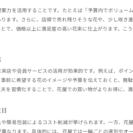
花屋利用で安くても満足度を高める工夫
提案力を活用することです。たとえば「予算内でボリュー
ホームセンターより花屋の花束が映える理由
あります。さらに、店頭で売れ残りそうな花や、少し咲き
切り花アウトレットでお得に花を楽しむ
ことで、価格以上に満足度の高い花束に仕上がります。こ
花屋切り花アウトレットの活用術紹介
花屋安い切り花でボリューム感を演出
切り花激安近くの花屋で賢く選ぶコツ
法
アウトレット花屋利用のメリットと注意点
な来店や会員サービスの活用が効果的です。例えば、ポイ
花屋安い花束をアウトレットで手に入れる
、事前に希望する花のイメージや予算を伝えておくと、無
ホームセンター切り花と花屋の違い
工夫を習慣化することで、花屋での買い物がよりお得に、満
スーパーの花と花屋の違いを比較検証
花屋安い花束とスーパー花の違いを徹底比較
注目
スーパーの花が安い理由を花屋視点で解説
れや簡易包装によるコスト削減が挙げられます。一方、花
花屋とホームセンター安さと品質の差とは
が異なります。具体的には、花屋では一輪ごとの選別やオ