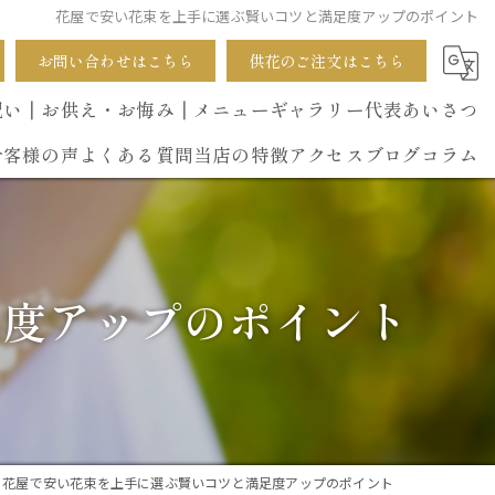
花屋で安い花束を上手に選ぶ賢いコツと満足度アップのポイント
お問い合わせはこちら
供花のご注文はこちら
祝い
┃お供え・お悔み
┃メニュー
ギャラリー
代表あいさつ
お客様の声
よくある質問
当店の特徴
アクセス
ブログ
コラム
葬式
開店祝い
足度アップのポイント
花束
イベント
誕生日
花屋で安い花束を上手に選ぶ賢いコツと満足度アップのポイント