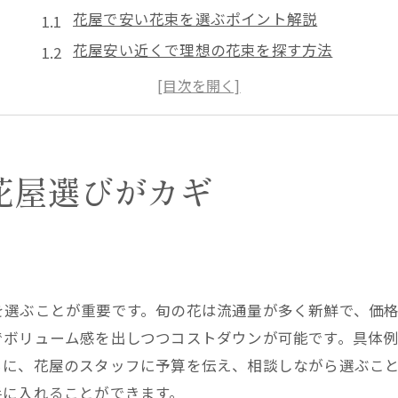
花屋で安い花束を選ぶポイント解説
花屋安い近くで理想の花束を探す方法
切り花激安の花屋を見つけるコツと注意点
花屋ならではの安い花束の選び方とは
花屋安い店舗利用でコスパを高める方法
ホームセンターと花屋の安さの違いに注目
花屋選びがカギ
節約志向の花屋活用法を徹底解説
花屋の安い切り花を賢く活用するテクニック
切り花アウトレットを花屋で活用する方法
花屋で予算内の安い花束を作る裏ワザ
を選ぶことが重要です。旬の花は流通量が多く新鮮で、価
花屋安い近くを利用した節約のお得な例
でボリューム感を出しつつコストダウンが可能です。具体
花屋の激安切り花でコスパ良くアレンジ
らに、花屋のスタッフに予算を伝え、相談しながら選ぶこ
花屋とホームセンター節約術の比較
手に入れることができます。