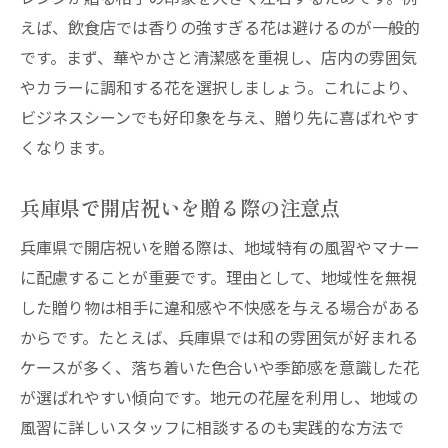
えば、飲食店では香りの強すぎる花は避けるのが一般的
開店祝い花の持ち帰りや配達時のポイント
です。まず、華やかさと清潔感を重視し、店内の雰囲気
兵庫県で知っておきたい開店祝い花の注意
やカラーに調和する花を選択しましょう。これにより、
点
ビジネスシーンでも好印象を与え、贈り先に喜ばれやす
おしゃれな花で開店祝いを演出するコツ
くなります。
開店祝いで喜ばれるおしゃれな花アレンジ
術
兵庫県で開店祝いを贈る際の注意点
兵庫県で注目のおしゃれ開店祝い花の選び
兵庫県で開店祝いを贈る際は、地域特有の風習やマナー
方
に配慮することが重要です。理由として、地域性を無視
開店祝いで映える花の色使いとデザイン例
した贈り物は相手に違和感や不快感を与える場合がある
センスアップする開店祝い花ギフトの工夫
からです。たとえば、兵庫県では和の雰囲気が好まれる
開店祝いに人気のおしゃれ花屋の特徴とは
ケースが多く、落ち着いた色合いや季節感を意識した花
開店祝い花で印象を残すためのポイント
が選ばれやすい傾向です。地元の花屋を利用し、地域の
スタンド花やバルーンを贈る際の注意点
風習に詳しいスタッフに相談するのも実践的な方法で