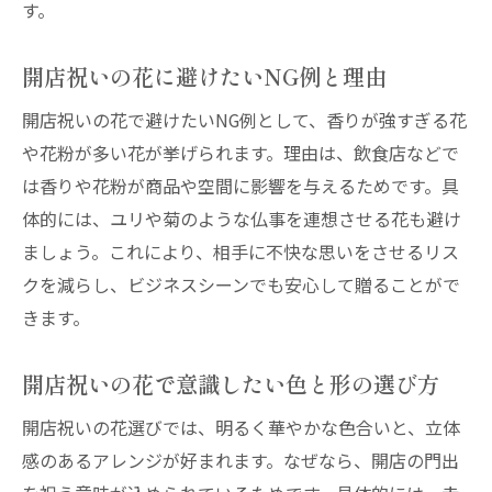
す。
開店祝いでスタンド花を選ぶ際のマナー
バルーン付き開店祝い花の演出と注意点
開店祝いの花に避けたいNG例と理由
開店祝いスタンド花の設置や持ち帰りに配
慮
開店祝いの花で避けたいNG例として、香りが強すぎる花
や花粉が多い花が挙げられます。理由は、飲食店などで
バルーン・スタンド花の選び方と避けたい
は香りや花粉が商品や空間に影響を与えるためです。具
花
体的には、ユリや菊のような仏事を連想させる花も避け
開店祝いでトラブルを防ぐための花の管理
ましょう。これにより、相手に不快な思いをさせるリス
法
クを減らし、ビジネスシーンでも安心して贈ることがで
開店祝い花におけるバルーン活用のコツ
きます。
神戸エリアで人気の開店祝い花事情
神戸で人気の開店祝い花の特徴と選び方
開店祝いの花で意識したい色と形の選び方
開店祝いに選ばれる神戸のおしゃれ花事情
開店祝いの花選びでは、明るく華やかな色合いと、立体
神戸の花屋で開店祝い花を頼むときのコツ
感のあるアレンジが好まれます。なぜなら、開店の門出
神戸の開店祝いで定番となる花アレンジと