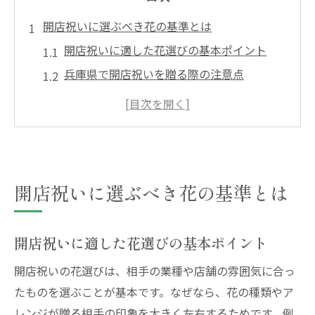
開店祝いに選ぶべき花の基準とは
開店祝いに適した花選びの基本ポイント
兵庫県で開店祝いを贈る際の注意点
開店祝いの花に避けたいNG例と理由
開店祝いの花で意識したい色と形の選び方
失礼のない開店祝い花選びのマナー解説
開店祝いで迷わない花の基準と最新トレン
開店祝いに選ぶべき花の基準とは
ド
兵庫県で失敗しない開店祝いの花選び
兵庫県の開店祝い事情とおすすめの花選び
開店祝いに適した花選びの基本ポイント
開店祝いにふさわしい地元人気の花とは
開店祝いの花選びは、相手の業種や店舗の雰囲気に合っ
兵庫県で開店祝いを贈る際の地域マナー
たものを選ぶことが基本です。なぜなら、花の種類やア
開店祝いで喜ばれる兵庫県の花屋活用法
レンジが贈る相手の印象を大きく左右するためです。例