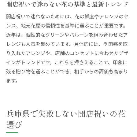
開店祝いで迷わない花の基準と最新トレンド
開店祝いで花を配達・設置する際の注意点
開店祝い花の回収依頼やマナーを解説
開店祝いで迷わないためには、花の鮮度やアレンジのセ
ンス、地元花屋の信頼性を基準に選ぶことが重要です。
持ち帰りや設置で困らない工夫とは
近年は、個性的なグリーンやバルーンを組み合わせたア
開店祝いをスマートに贈るための花マナー
レンジも人気を集めています。具体的には、季節感を取
地域の風習を踏まえた開店祝いの贈り方
り入れたアレンジや、店舗のコンセプトに合わせたデザ
開店祝いで大切な地域風習とマナー解説
インがトレンドです。これらを押さえることで、印象に
兵庫県の開店祝いで重視される贈り方とは
残る贈り物を選ぶことができ、相手からの評価も高まり
地域の伝統を守った開店祝い花の選び方
ます。
開店祝いで地域ごとに異なる贈り方の工夫
地元花屋ならではの開店祝いサービス活用
法
兵庫県で失敗しない開店祝いの花
開店祝いで信頼を得る地域ならではの配慮
選び