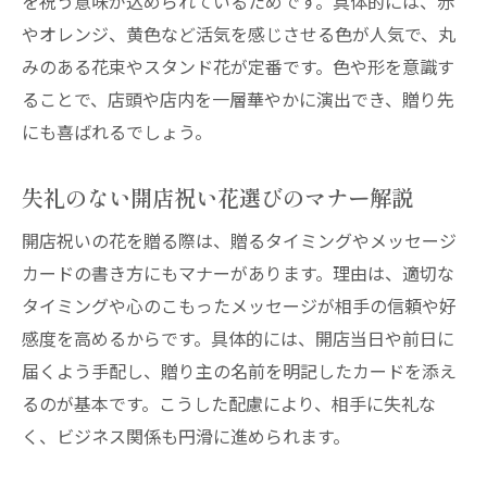
を祝う意味が込められているためです。具体的には、赤
は
やオレンジ、黄色など活気を感じさせる色が人気で、丸
神戸エリアの開店祝い花の最新トレンド
みのある花束やスタンド花が定番です。色や形を意識す
神戸で開店祝いを贈る際の地域マナー解説
ることで、店頭や店内を一層華やかに演出でき、贈り先
にも喜ばれるでしょう。
開店祝いにふさわしい花の種類と色の選び方
開店祝いで選ばれる花の種類と意味を解説
失礼のない開店祝い花選びのマナー解説
開店祝いにおすすめの色と花の組み合わせ
開店祝いの花を贈る際は、贈るタイミングやメッセージ
避けたい開店祝い花の種類と理由
カードの書き方にもマナーがあります。理由は、適切な
開店祝いで印象的な色使いのコツ
タイミングや心のこもったメッセージが相手の信頼や好
地域に合わせた開店祝い花の種類選び
感度を高めるからです。具体的には、開店当日や前日に
開店祝いの花色が持つメッセージを知る
届くよう手配し、贈り主の名前を明記したカードを添え
花の持ち帰りや設置時に気をつけたいマナー
るのが基本です。こうした配慮により、相手に失礼な
開店祝い花の持ち帰り時に配慮したい点
く、ビジネス関係も円滑に進められます。
設置スペースを考えた開店祝い花の選び方