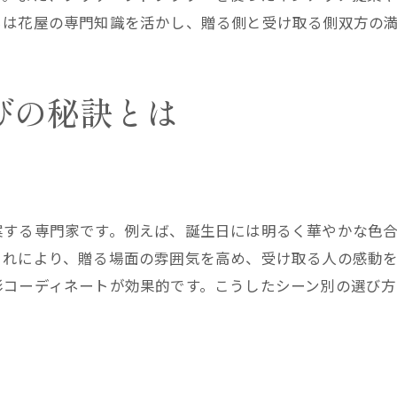
らは花屋の専門知識を活かし、贈る側と受け取る側双方の
花屋が厳選した憧れのギフト体験記
花屋流・ブランドギフト選びの基準
花屋が提案する特別な日の上質プレゼント
びの秘訣とは
花屋の経験談から見るブランドギフトの魅力
長持ちする花ギフトのコツを解説
花屋が直伝する花ギフトの長持ち術
花屋おすすめの保存方法と手入れポイント
案する専門家です。例えば、誕生日には明るく華やかな色
花屋目線で選ぶ日持ち重視のフラワーギフト
これにより、贈る場面の雰囲気を高め、受け取る人の感動
花屋が語るプリザーブドフラワーの利点
彩コーディネートが効果的です。こうしたシーン別の選び
花屋が教えるお手入れ簡単ギフトの選び方
花屋が体験した長持ちギフト実例集
歴史から紐解くフラワーギフトの価値