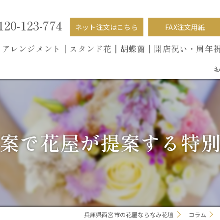
120-123-774
ネット注文はこちら
FAX注文用紙
┃
アレンジメント┃
スタンド花┃
胡蝶蘭
┃開店祝い・周年
案で花屋が提案する特
兵庫県西宮市の花屋ならなみ花壇
コラム