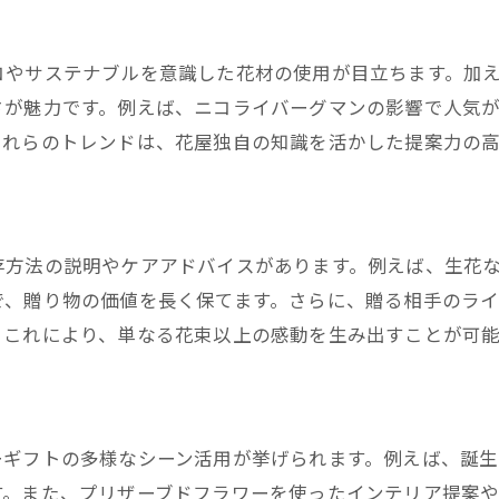
生花と造花の違いを花屋がわかりやすく解説
花屋推奨のTPO別フラワーギフト選択法
コやサステナブルを意識した花材の使用が目立ちます。加
さが魅力です。例えば、ニコライバーグマンの影響で人気
花屋が語る贈る際の気遣いとマナー心得
これらのトレンドは、花屋独自の知識を活かした提案力の
フラワーボックスの魅力と選び方
花屋発・フラワーボックスの人気理由とは
花屋が提案する選び方とポイント解説
花屋おすすめのプリザーブドフラワーの魅力
存方法の説明やケアアドバイスがあります。例えば、生花
で、贈り物の価値を長く保てます。さらに、贈る相手のラ
花屋が考えるフラワーボックスの長所と注意点
。これにより、単なる花束以上の感動を生み出すことが可能
花屋が体験談で語る喜ばれる贈り方
花屋視点で選ぶフラワーボックスの最新トレンド
ブランドギフトが叶える上質なひととき
ーギフトの多様なシーン活用が挙げられます。例えば、誕
花屋が考案するブランド風ギフトの楽しみ方
す。また、プリザーブドフラワーを使ったインテリア提案
花屋が語る上質感あるギフトの秘密