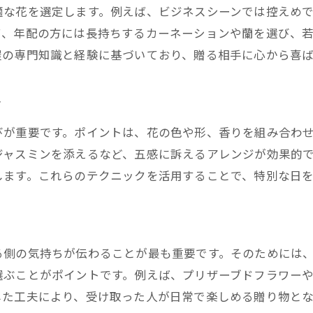
花屋が語るフラワーギフトの歴史と変遷
適な花を選定します。例えば、ビジネスシーンでは控えめ
花屋が知る考案者のエピソード紹介
て、年配の方には長持ちするカーネーションや蘭を選び、
花屋目線で感じる贈り物の意味と背景
屋の専門知識と経験に基づいており、贈る相手に心から喜
花屋が伝える伝統と現代ギフトの違い
ク
花屋が考える時代ごとの人気ギフト考察
花屋の視点から見るこれからのフラワーギフト
びが重要です。ポイントは、花の色や形、香りを組み合わ
ジャスミンを添えるなど、五感に訴えるアレンジが効果的
します。これらのテクニックを活用することで、特別な日
る側の気持ちが伝わることが最も重要です。そのためには
選ぶことがポイントです。例えば、プリザーブドフラワー
した工夫により、受け取った人が日常で楽しめる贈り物とな