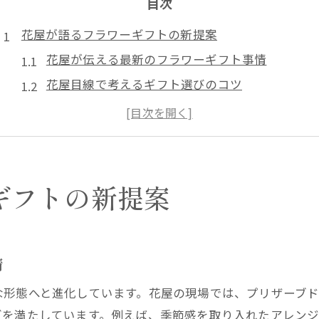
目次
花屋が語るフラワーギフトの新提案
花屋が伝える最新のフラワーギフト事情
花屋目線で考えるギフト選びのコツ
花屋おすすめの特別感あるアレンジ提案
花屋ならではのトレンドギフト紹介
花屋が考案する贈り物の意外な工夫
花屋発のフラワーギフト活用アイデア
ギフトの新提案
特別な日に贈る花選びの秘訣とは
花屋が勧めるシーン別の花選び方法
贈る相手に合う花を花屋が徹底解説
情
特別な日を彩る花屋の花選びテクニック
な形態へと進化しています。花屋の現場では、プリザーブ
花屋が考える喜ばれるフラワーギフト
ズを満たしています。例えば、季節感を取り入れたアレン