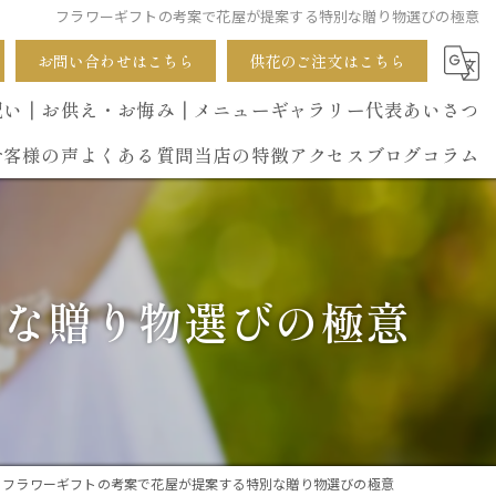
フラワーギフトの考案で花屋が提案する特別な贈り物選びの極意
お問い合わせはこちら
供花のご注文はこちら
祝い
┃お供え・お悔み
┃メニュー
ギャラリー
代表あいさつ
お客様の声
よくある質問
当店の特徴
アクセス
ブログ
コラム
葬式
開店祝い
別な贈り物選びの極意
花束
イベント
誕生日
フラワーギフトの考案で花屋が提案する特別な贈り物選びの極意