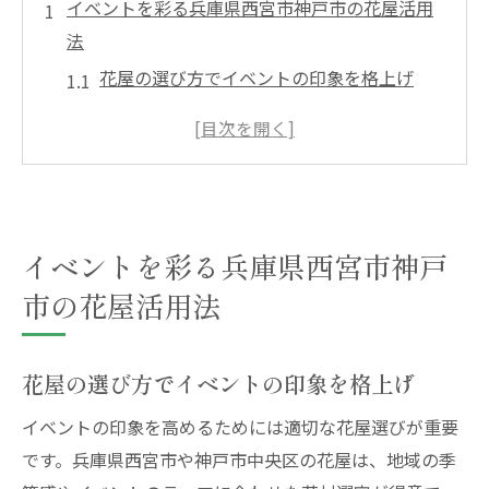
イベントを彩る兵庫県西宮市神戸市の花屋活用
法
花屋の選び方でイベントの印象を格上げ
神戸花屋の配達サービス活用のポイント
おしゃれな花屋で叶える特別な演出術
花屋の花束でイベント空間を華やかに
兵庫県西宮市で人気の花屋サービス体験
イベントを彩る兵庫県西宮市神戸
イベントに最適な花屋の活用事例紹介
市の花屋活用法
花屋が提案する神戸エリアのフラワーセット術
花屋のプロ視点で選ぶフラワーアレンジメ
ント
花屋の選び方でイベントの印象を格上げ
神戸の花屋で実現する多様なフラワーセッ
イベントの印象を高めるためには適切な花屋選びが重要
ト
です。兵庫県西宮市や神戸市中央区の花屋は、地域の季
用途別に選ぶ花屋のおすすめセット例