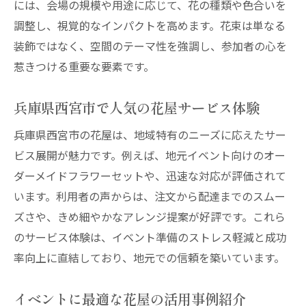
には、会場の規模や用途に応じて、花の種類や色合いを
花屋で選ぶプリザーブドフラワーの魅力
調整し、視覚的なインパクトを高めます。花束は単なる
神戸で手に入るプリザーブドフラワー活用
装飾ではなく、空間のテーマ性を強調し、参加者の心を
法
惹きつける重要な要素です。
長持ちする花屋のアレンジメント事例
安くておしゃれなプリザーブド選び方
兵庫県西宮市で人気の花屋サービス体験
プリザーブドフラワーで叶える贈り物体験
兵庫県西宮市の花屋は、地域特有のニーズに応えたサー
花屋のアイデアでイベントを華やかに演出
ビス展開が魅力です。例えば、地元イベント向けのオー
バルーン付き花ギフトでイベントを華やかに
ダーメイドフラワーセットや、迅速な対応が評価されて
花屋のバルーンギフトでサプライズ演出
います。利用者の声からは、注文から配達までのスムー
神戸のバルーンショップと花屋の選び方
ズさや、きめ細やかなアレンジ提案が好評です。これら
イベント向けバルーン花ギフトの活用方法
のサービス体験は、イベント準備のストレス軽減と成功
率向上に直結しており、地元での信頼を築いています。
おしゃれ花屋で人気のバルーンセット紹介
花屋のバルーン付きアレンジメント体験談
イベントに最適な花屋の活用事例紹介
バルーン付きギフトで印象的なイベントに