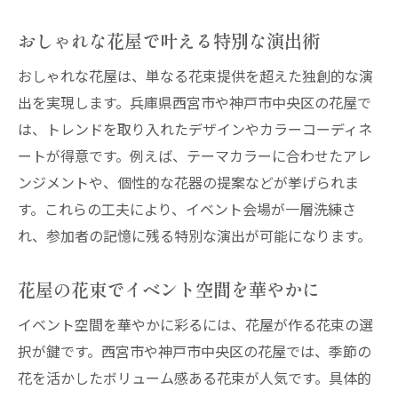
花屋の口コミから学ぶ選び方のコツ
おしゃれな花屋で叶える特別な演出術
花屋の配達サービスで安心サポート体験
おしゃれな花屋は、単なる花束提供を超えた独創的な演
神戸エリア花屋のおすすめアレンジ例
出を実現します。兵庫県西宮市や神戸市中央区の花屋で
花屋のサービス比較で理想を実現
は、トレンドを取り入れたデザインやカラーコーディネ
即日対応も叶う花屋のフラワーセットサービス
ートが得意です。例えば、テーマカラーに合わせたアレ
急ぎのイベントにも強い花屋選びの秘訣
ンジメントや、個性的な花器の提案などが挙げられま
神戸花屋の即日配達サービスの魅力
す。これらの工夫により、イベント会場が一層洗練さ
花屋でスピード注文を成功させる方法
れ、参加者の記憶に残る特別な演出が可能になります。
忙しい方に便利な花屋のネット注文術
花屋の花束でイベント空間を華やかに
イベント当日も安心な花屋の対応力
花屋が提案する迅速なフラワーセット活用
イベント空間を華やかに彩るには、花屋が作る花束の選
法
択が鍵です。西宮市や神戸市中央区の花屋では、季節の
プリザーブドフラワーで演出する特別な瞬間
花を活かしたボリューム感ある花束が人気です。具体的