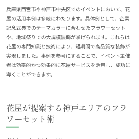
兵庫県西宮市や神戸市中央区でのイベントにおいて、花
神戸の花屋選びでイベントをもっと特別に
屋の活用事例は多岐にわたります。具体例として、企業
花屋のサービス比較で賢く選ぶ方法
記念式典でのテーマカラーに合わせたフラワーセット
神戸花屋の口コミ評価を活用するコツ
や、地域祭りでの大規模装飾が挙げられます。これらは
おしゃれで安い花屋の見つけ方ガイド
花屋の専門知識と技術により、短期間で高品質な装飾が
花屋の専門スタッフが伝授する選び方
実現しました。事例を参考にすることで、イベント主催
理想の花屋を見つけるチェックポイント
者は効率的かつ効果的に花屋サービスを活用し、成功に
神戸花屋でイベント成功を目指す秘訣
導くことができます。
花屋が提案する神戸エリアのフラ
ワーセット術