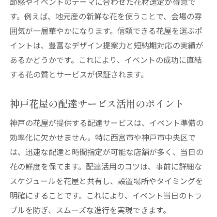
節感やイベントのテーマに合わせた花材選定が得意で
フラスタを花屋で頼む際のポイント解説
す。例えば、地元産の新鮮な花を使うことで、会場の雰
オタクイベント向け花屋セットの活用法
囲気が一層華やかになります。信頼できる花屋を選ぶポ
おしゃれな花屋で満足度の高いセット選び
イントは、豊富なデザイン提案力と短納期対応の実績が
あるかどうかです。これにより、イベントの成功に直結
おしゃれなイベントフラワーセットを選ぶコツ
する花の質とサービスが保証されます。
花屋で人気のおしゃれ花束の選び方
神戸の花屋が提案するデザインの工夫
神戸花屋の配達サービス活用のポイント
予算に合わせた花屋選びのポイント
神戸の花屋が提供する配達サービスは、イベント準備の
イベント向け花屋利用で注意すべき点
効率化に欠かせません。特に西宮市や神戸市中央区で
花屋で叶える理想のイベント装飾術
は、迅速な配達と時間指定が可能な店舗が多く、当日の
口コミで話題の花屋活用テクニック
花の鮮度を保てます。配達活用のコツは、事前に詳細な
西宮市や神戸市で叶う理想の花屋体験
スケジュールを花屋と共有し、設置場所やタイミングを
花屋で叶えるオリジナルギフト体験談
明確にすることです。これにより、イベント当日のトラ
地元花屋のフラワーセット満足度とは
ブルを防ぎ、スムーズな進行を実現できます。