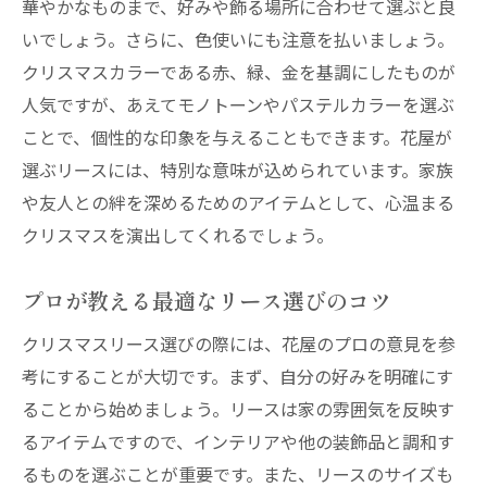
華やかなものまで、好みや飾る場所に合わせて選ぶと良
花屋が心を込めたクリスマスリース
いでしょう。さらに、色使いにも注意を払いましょう。
家庭を彩る花屋の暖かいリース
クリスマスカラーである赤、緑、金を基調にしたものが
心が弾む花屋の特製クリスマスリース
人気ですが、あえてモノトーンやパステルカラーを選ぶ
花屋が心を込めるクリスマスリースの魅力
ことで、個性的な印象を与えることもできます。花屋が
選ぶリースには、特別な意味が込められています。家族
クリスマスリースの選び方と花屋の知恵
や友人との絆を深めるためのアイテムとして、心温まる
クリスマスリース選びのポイントと知恵
クリスマスを演出してくれるでしょう。
花屋が教えるリースの選び方とポイント
リース選びに役立つ花屋の知恵
プロが教える最適なリース選びのコツ
花屋直伝のクリスマスリース選びの秘訣
クリスマスリース選びの際には、花屋のプロの意見を参
花屋の知恵を活かしたリース選び
考にすることが大切です。まず、自分の好みを明確にす
プロの花屋が教えるリース選びのコツ
ることから始めましょう。リースは家の雰囲気を反映す
花屋おすすめのクリスマスリース特集
るアイテムですので、インテリアや他の装飾品と調和す
花屋が選ぶおすすめリース特集
るものを選ぶことが重要です。また、リースのサイズも