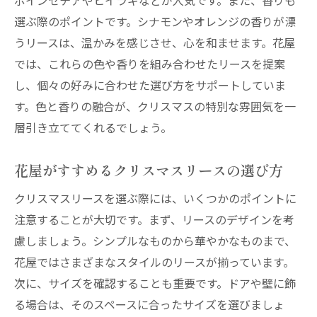
ポインセチアやヒイラギなどが人気です。また、香りも
心を彩る花屋のクリスマスリース提案
選ぶ際のポイントです。シナモンやオレンジの香りが漂
花屋が提案する心を彩るリースの選び方
うリースは、温かみを感じさせ、心を和ませます。花屋
クリスマスシーズンを彩る花屋の提案
では、これらの色や香りを組み合わせたリースを提案
花屋が提案するリースで心を魅了
し、個々の好みに合わせた選び方をサポートしていま
彩り豊かな花屋のリース提案
す。色と香りの融合が、クリスマスの特別な雰囲気を一
花屋が心を込めて彩るクリスマスリース
層引き立ててくれるでしょう。
花屋直伝のクリスマスリース選びのコツ
花屋がすすめるクリスマスリースの選び方
プロ直伝リース選びのポイント
クリスマスリースを選ぶ際には、いくつかのポイントに
花屋のプロが教えるリース選びの秘訣
注意することが大切です。まず、リースのデザインを考
失敗しないリース選びのコツ
慮しましょう。シンプルなものから華やかなものまで、
花屋直伝のリース選びテクニック
花屋ではさまざまなスタイルのリースが揃っています。
花屋が教えるクリスマスリース選び術
次に、サイズを確認することも重要です。ドアや壁に飾
選び方に悩んだら花屋直伝のコツ
る場合は、そのスペースに合ったサイズを選びましょ