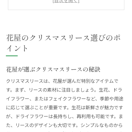
花屋がすすめるクリスマスリースの選び方
初心者でも安心のリース選びガイド
花屋のプロが伝授するリース選び術
花屋のクリスマスリース選びのポ
花屋が教えるクリスマスリースの魅力
イント
花屋が語るクリスマスリースの魅力
リースに込められた花屋の想い
クリスマスの心を彩るリースの秘密
花屋が選ぶクリスマスリースの秘訣
花屋が提案するリースの魅力ポイント
クリスマスリースは、花屋が選んだ特別なアイテムで
特別な日を彩るリースの魅力紹介
す。まず、リースの素材に注目しましょう。生花、ドラ
花屋が作るリースの魅力体験
イフラワー、またはフェイクフラワーなど、季節や用途
に応じて選ぶことが重要です。生花は新鮮さが魅力です
心温まる花屋のクリスマスリース
が、ドライフラワーは長持ちし、再利用も可能です。ま
心温まる花屋のリースの選び方
た、リースのデザインも大切です。シンプルなものから
温もりを感じるクリスマスリースの選び方