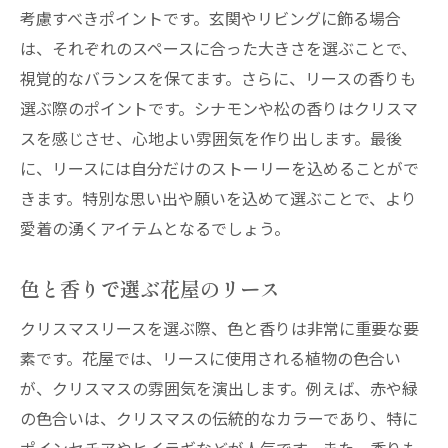
プロが薦めるクリスマスリース特集
考慮すべきポイントです。玄関やリビングに飾る場合
は、それぞれのスペースに合った大きさを選ぶことで、
花屋のおすすめリースを徹底紹介
視覚的なバランスを保てます。さらに、リースの香りも
クリスマスにぴったりの花屋のリース特集
選ぶ際のポイントです。シナモンや松の香りはクリスマ
選び方が光る花屋の特選リース
スを感じさせ、心地よい雰囲気を作り出します。最後
花屋が厳選したリースの魅力特集
に、リースには自分だけのストーリーを込めることがで
花屋が贈る特別なクリスマスリース
きます。特別な思い出や願いを込めて選ぶことで、より
花屋が贈る特別なリースの選び方
愛着の湧くアイテムとなるでしょう。
特別感溢れる花屋のクリスマスリース
色と香りで選ぶ花屋のリース
花屋が心を込めた特別なリースの魅力
贈り物に最適な花屋の特別リース
クリスマスリースを選ぶ際、色と香りは非常に重要な要
花屋が提案する特別なクリスマス装飾
素です。花屋では、リースに使用される植物の色合い
が、クリスマスの雰囲気を演出します。例えば、赤や緑
心に響く花屋の特製クリスマスリース
の色合いは、クリスマスの伝統的なカラーであり、特に
クリスマスリースで心を彩る花屋の提案