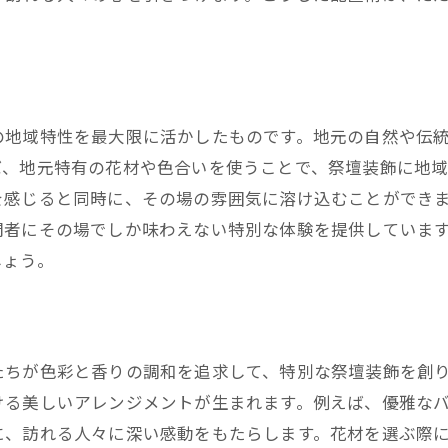
地域の花屋が織りなす香り豊かな祭壇の美学
花の香りがもたらす心地よさ
感覚に働きかける香りの選定技術
各種花材の香りとデザインの融合
の地域特性を最大限に活かしたものです。地元の自然や伝
ば、地元特有の花材や色合いを使うことで、祭壇装飾に地
異なる香りの組み合わせによる新たな体験
を感じると同時に、その場の雰囲気に溶け込むことができ
香りが演出する心の癒し空間
問者にその場でしか味わえない特別な体験を提供していま
祭壇を訪れる人々への香りのサプライズ
しょう。
兵庫県西宮市で花屋が提供する感動の祭壇装飾
西宮市の文化に根ざした祭壇スタイル
感動を呼ぶ演出のためのデザインポイント
たちが色彩と香りの調和を追求して、特別な祭壇装飾を創
訪れる人々に残る印象的なビジュアル
ける美しいアレンジメントが生まれます。例えば、優雅な
祭壇装飾がもたらすコミュニティの絆
に、訪れる人々に深い感動をもたらします。花材を選ぶ際