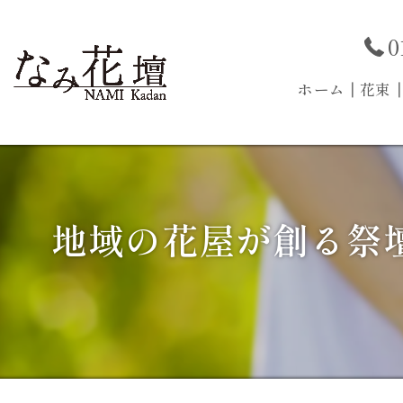
0
ホーム
┃花束
地域の花屋が創る祭