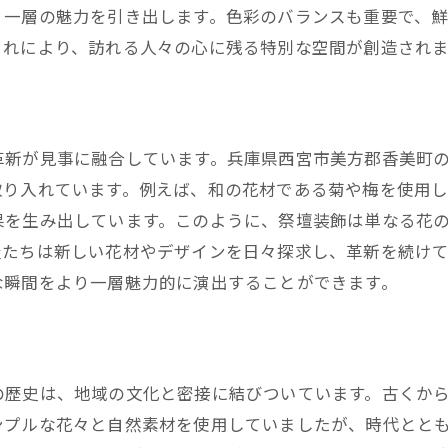
地元から支持される花屋の挑戦
り一層の魅力を引き出します。色彩のバランスも重要で、
感動を最大限に引き出すための花材選び
これにより、訪れる人々の心に残る特別な空間が創造されま
地元花屋の匠が彩る祭壇装飾が生む心の癒し
匠の技がもたらす視覚的な心地よさ
祭壇装飾による癒し効果のメカニズム
革新が見事に融合しています。兵庫県西宮市美方郡香美町
感情に働きかける色彩の選び方
取り入れています。例えば、和の花材である菊や梅を使用
匠が取り組む心のリラクゼーション
果を生み出しています。このように、祭壇装飾は単なる花
訪れる人々の心を癒すための工夫
屋たちは新しい花材やデザインを日々探求し、革新を続け
祭壇装飾が持つセラピー効果
な瞬間をより一層魅力的に演出することができます。
花屋の工夫が光る美方郡香美町の祭壇装飾
その土地ならではの独自デザイン
地元素材を活かした創造性
の歴史は、地域の文化と密接に結びついています。古くか
香美町の自然を取り入れた装飾
ンプルな花々と自然素材を使用していましたが、時代とと