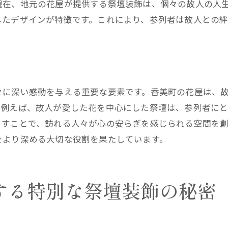
現在、地元の花屋が提供する祭壇装飾は、個々の故人の人
祭壇装飾における環境への配慮
したデザインが特徴です。これにより、参列者は故人との
地域との連携が生む新たな装飾スタイル
訪れる人を驚かせる花屋の独創性
花屋のセンスが光る兵庫県西宮市の祭壇デザイン
センスが生む一貫したテーマ性
々に深い感動を与える重要な要素です。香美町の花屋は、
デザインにおける独自の視点とアイデア
。例えば、故人が愛した花を中心にした祭壇は、参列者に
西宮市の風土を反映した美的表現
らすことで、訪れる人々が心の安らぎを感じられる空間を
テーマに応じたオリジナルデザインの魅力
をより深める大切な役割を果たしています。
訪れる人々に感動を与える祭壇デザイン
地域性と個性を融合させた創造性
香りと美しさが調和する花屋の祭壇装飾を体験
する特別な祭壇装飾の秘密
香りとビジュアルが生み出すシンフォニー
花屋が考える五感に訴える装飾