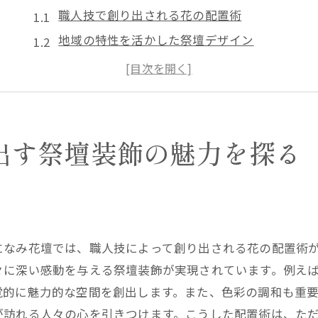
職人技で創り出される花の配置術
地域の特性を活かした祭壇デザイン
職人による色彩と香りの調和
伝統と革新が融合する装飾スタイル
祭壇装飾の歴史とその発展
訪れる人々に感動を与える演出
出す祭壇装飾の魅力を探る
香美町の花屋が創造する特別な祭壇装飾の秘密
地元の花材を活かした独自性
四季に応じたフレッシュなアレンジ
香美町特有の文化を反映した装飾
になみ花壇では、職人技によって創り出される花の配置術
花屋が考える色彩とテーマの選び方
々に深い感動を与える祭壇装飾が実現されています。例え
環境に配慮したエコ装飾技術
覚的に魅力的な空間を創出します。また、色彩の調和も重
地域のコミュニティと連携したイベント企画
が訪れる人々の心を引きつけます。こうした配置術は、た