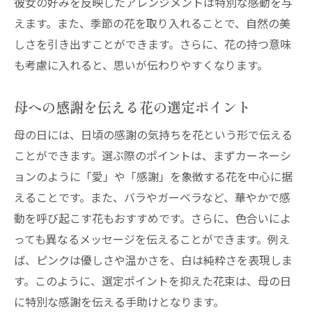
彼女の好みを反映したアレンジメントは特別な感動を与
オンラインで簡単注文遠方の母へ花ギフトを贈
えます。また、季節の花を取り入れることで、自然の美
ろう
しさを引き出すことができます。さらに、花の持つ意味
オンライン注文の流れ
も考慮に入れると、思いが伝わりやすくなります。
受取人へのサプライズ演出法
遠方でも安心の配達サービス
母への感謝を伝える花の選定ポイント
オンライン限定の特典や割引情報
母の日には、日頃の感謝の気持ちを花という形で伝える
お届け日時の指定方法
ことができます。選ぶ際のポイントは、まずカーネーシ
トラブルを避けるための注意点
ョンのように「愛」や「感謝」を象徴する花を中心に据
母の日に相応しい新鮮な花なみ花壇のこだわり
えることです。また、バラやガーベラなど、華やかで感
新鮮さを保つための工夫
動を呼び起こす花もおすすめです。さらに、色合いによ
こだわりの仕入れ先とは
っても異なるメッセージを伝えることができます。例え
ば、ピンクは優しさや温かさを、白は純粋さを表現しま
季節の花の取り扱い
す。このように、選定ポイントを抑えた花束は、母の日
品質保証の取り組み
に特別な感謝を伝える手助けとなります。
環境に優しい取り組み