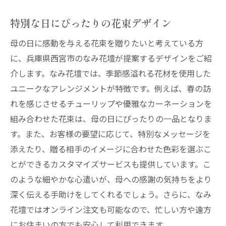
花のプロが選ぶ最高の品質
特別な日にぴったりの花束デザイン
心温まる母の日プロポーズなみ花壇のアレンジ
母の日に感動を与える花束を贈りたいと考えている方
メント
に、兵庫県西宮市のなみ花壇が提案するデザインをご紹
感動を呼ぶアレンジメントの作り方
介します。なみ花壇では、季節感溢れる花材を使用した
プロが教える花のアレンジ術
ユニークなアレンジメントが特徴です。例えば、春の訪
母の日に特別なサプライズを
れを感じさせるチューリップや優雅なカーネーションを
心に残る演出アイデア集
組み合わせた花束は、母の日にぴったりの一品となりま
お客様の体験談から学ぶ感動秘話
す。また、お客様の要望に応じて、特別なメッセージを
添えたり、贈る相手のイメージに合わせた色彩を選ぶこ
アレンジメントが伝えるメッセージ
とができるカスタマイズサービスも提供しています。こ
兵庫県西宮市のおすすめ母の日ギフトスポット
のような細やかな心遣いが、母への感謝の気持ちをより
地元民が選ぶ人気スポット
深く伝える手助けをしてくれるでしょう。さらに、なみ
イベント情報をチェック
花壇ではオンライン注文も可能なので、忙しい方や遠方
ギフト選びに役立つお店紹介
にお住まいの方でも安心して利用できます。