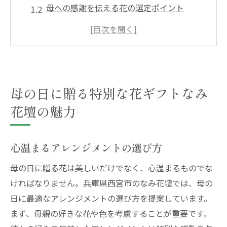
母への感謝を伝える花の選定ポイント
特別な日にぴったりの花束デザイン
なみ花壇の人気ギフトランキング
母の日限定の特別サービスとは
お客様の声から見る花ギフトの魅力
母の日に贈る特別な花ギフトなみ
兵庫県西宮市のなみ花壇で探す母の日プレゼン
花壇の魅力
ト
地元で愛される理由
地域限定の特別ギフトとは
心温まるアレンジメントの選び方
アクセス便利な店舗情報
母の日に贈る花は美しいだけでなく、心温まるものでな
人気の花ギフトトップ3
ければなりません。兵庫県西宮市のなみ花壇では、母の
花以外のおすすめプレゼント
日に最適なアレンジメントの選び方を提案しています。
プレゼント選びのポイント
まず、母親の好きな花や色を考慮することが重要です。