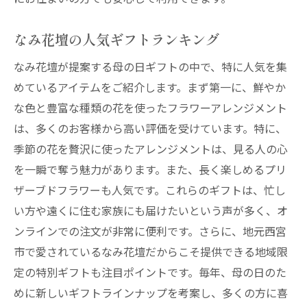
花以外のプレゼント提案
地元の特産品を贈る
なみ花壇の人気ギフトランキング
母の日ディナーに最適なレストラン
なみ花壇が提案する母の日ギフトの中で、特に人気を集
母の日にぴったりなみ花壇のオンラインサービ
めているアイテムをご紹介します。まず第一に、鮮やか
ス
な色と豊富な種類の花を使ったフラワーアレンジメント
便利なオンラインショップの使い方
は、多くのお客様から高い評価を受けています。特に、
季節の花を贅沢に使ったアレンジメントは、見る人の心
カスタマイズ可能なギフト
を一瞬で奪う魅力があります。また、長く楽しめるプリ
お客様サポートの充実
ザーブドフラワーも人気です。これらのギフトは、忙し
オンライン限定の花ギフト
い方や遠くに住む家族にも届けたいという声が多く、オ
遠方のお母さんに贈るヒント
ンラインでの注文が非常に便利です。さらに、地元西宮
注文から配送までの流れ
市で愛されているなみ花壇だからこそ提供できる地域限
なみ花壇が提案する母の日感動の花ギフト
定の特別ギフトも注目ポイントです。毎年、母の日のた
感動の声が寄せられる理由
めに新しいギフトラインナップを考案し、多くの方に喜