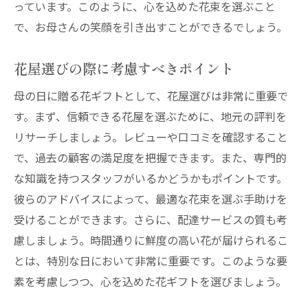
法
っています。このように、心を込めた花束を選ぶこと
で、お母さんの笑顔を引き出すことができるでしょう。
西宮市の花屋が提供するオンラインサービ
ス
花屋選びの際に考慮すべきポイント
忙しい方のための便利なオンライン花選び
母の日に贈る花ギフトとして、花屋選びは非常に重要で
母の日ギフトをオンラインで選ぶ際の注意
す。まず、信頼できる花屋を選ぶために、地元の評判を
点
リサーチしましょう。レビューや口コミを確認すること
西宮市でオンライン注文を利用するメリッ
で、過去の顧客の満足度を把握できます。また、専門的
ト
な知識を持つスタッフがいるかどうかもポイントです。
スマートに花ギフトを手配する方法
彼らのアドバイスによって、最適な花束を選ぶ手助けを
特別な日を演出する明石市の花屋と花選びの豆
受けることができます。さらに、配達サービスの質も考
知識
慮しましょう。時間通りに鮮度の高い花が届けられるこ
明石市の花屋が提案する特別な日への花選
とは、特別な日において非常に重要です。このような要
び
素を考慮しつつ、心を込めた花ギフトを選びましょう。
プロが教える花を使った特別な演出方法