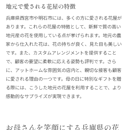
花屋が薦める記念日向けのアレンジメント
地元で愛される花屋の特徴
明石市で見つける特別な日のための花
兵庫県西宮市や明石市には、多くの方に愛される花屋が
特別な日を彩るための花選びのポイント
あります。これらの花屋の特徴として、新鮮で質の高い
花の力で特別な瞬間を演出する方法
地元産の花を使用している点が挙げられます。地元の農
家から仕入れた花は、花の持ちが良く、見た目も美しい
です。また、カスタムアレンジメントを提供すること
で、顧客の要望に柔軟に応える姿勢も評判です。さら
に、アットホームな雰囲気の店内と、親切な接客も顧客
に愛される理由の一つです。母の日に特別なギフトを贈
る際には、こうした地元の花屋を利用することで、より
感動的なサプライズが実現できます。
お母さんを笑顔にする兵庫県の花