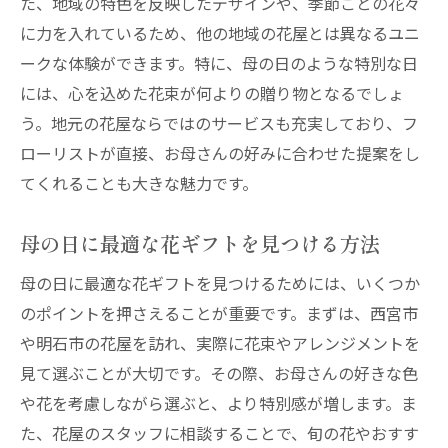
花選びで失敗しないためのヒント
た、地域の特色を反映したデザインや、季節ごとの花々
に力を入れているため、他の地域の花屋とは異なるユニ
母の日に最適な花ギフト西宮市の地元産花で心
ークな体験ができます。特に、母の日のような特別な日
を伝える
には、心を込めた花束が何よりの贈り物となるでしょ
西宮市で見つける地元産の素晴らしい花
う。地元の花屋ならではのサービスも充実しており、フ
地元産の花が母の日ギフトに最適な理由
ローリストが直接、お母さんの好みに合わせた提案をし
西宮市の花屋が誇る特選アレンジメント
てくれることも大きな魅力です。
地元産花の特徴と魅力
心温まる花ギフトのアイディア
母の日に最適な花ギフトを見つける方法
地元の花を贈ることの意義
母の日に最適な花ギフトを見つけるためには、いくつか
オンラインで簡単注文明石市の花屋が提案する
のポイントを押さえることが重要です。まずは、西宮市
特別なブーケ
や明石市の花屋を訪れ、実際に花束やアレンジメントを
明石市の花屋が提案するオンライン注文の
見て選ぶことが大切です。その際、お母さんの好きな色
利点
や花を考慮しながら選ぶと、より特別感が増します。ま
忙しい方のためのオンラインフラワーギフ
た、花屋のスタッフに相談することで、旬の花やおすす