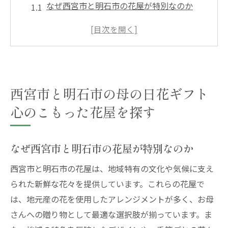
なぜ西宮市と明石市の花屋が特別なのか
母の日に最適な花ギフトを見つける方法
地元の花屋が提供するユニークなサービス
心を込めた花束の選び方
花屋選びの際に考慮すべきポイント
西宮市と明石市の母の日花ギフト
地元で愛される花屋の特徴
心のこもった花屋を探す
お母さんを笑顔にする兵庫県の花屋優れた花選
びのポイント
兵庫県の花屋が提供する人気の花種
なぜ西宮市と明石市の花屋が特別なのか
お母さんが喜ぶ花の色とデザイン
西宮市と明石市の花屋は、地域特有の文化や気候に支え
季節に合わせた花の選び方
られた新鮮な花々を提供しています。これらの花屋で
花束の贈り方で気をつけるべきこと
は、地元産の花を使用したアレンジメントが多く、お母
プロが教える花の長持ちする飾り方
さんへの贈り物として最適な選択肢が揃っています。ま