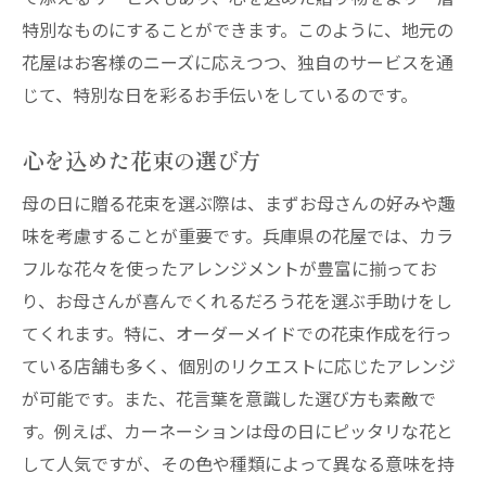
フレッシュな花を長持ちさせるコツ
特別なものにすることができます。このように、地元の
花屋はお客様のニーズに応えつつ、独自のサービスを通
兵庫県の花屋が教える選び方の裏技
じて、特別な日を彩るお手伝いをしているのです。
兵庫県西宮市と明石市の花屋厳選された感動の
花ギフト
心を込めた花束の選び方
感動を呼ぶ花ギフトの選び方
母の日に贈る花束を選ぶ際は、まずお母さんの好みや趣
地元で人気のギフトアレンジメント
味を考慮することが重要です。兵庫県の花屋では、カラ
記憶に残る花ギフトを贈るためのポイント
フルな花々を使ったアレンジメントが豊富に揃ってお
花屋が薦める特別な日のための花
り、お母さんが喜んでくれるだろう花を選ぶ手助けをし
感動を伝えるための花の選び方
てくれます。特に、オーダーメイドでの花束作成を行っ
明石市と西宮市の花屋から学ぶギフト選び
ている店舗も多く、個別のリクエストに応じたアレンジ
忙しい方でも安心西宮市の花屋がオンラインで
が可能です。また、花言葉を意識した選び方も素敵で
母の日ギフト
す。例えば、カーネーションは母の日にピッタリな花と
オンライン注文で手軽に花ギフトを贈る方
して人気ですが、その色や種類によって異なる意味を持