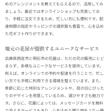
ト
めのアレンジメントを教えてもらえるので、活用してみ
ましょう。最近ではオンラインショップも充実してお
特別な日にぴったりのブーケを選ぶ方法
り、手軽に注文できるため、忙しい方にも便利です。配
オンライン注文で特別なアレンジメントを
達時間の指定やラッピングの選択肢も豊富で、心を込め
手に入れる
た花ギフト作りができます。
明石市から全国へ届ける花ギフト
オンラインでの注文がもっと便利になるヒ
地元の花屋が提供するユニークなサービス
ント
兵庫県西宮市と明石市の花屋は、ただの花の販売にとど
花屋が教える母の日を彩る兵庫県の新鮮な花の
まらず、多様なユニークなサービスを提供しています。
選び方
例えば、オンラインでの予約や配達を行うことで、忙し
新鮮な花を選ぶ際のポイント
い方でも手軽に利用できる環境を整えています。また、
兵庫県で手に入る旬の花とは
季節に応じた特別なアレンジメントや、母の日にぴった
花屋が薦める母の日にぴったりの花組み合
りのデザインを用意しているため、選びやすさも魅力で
わせ
す。さらに、花屋によっては、メッセージカードを無料
お母さんに喜ばれる花の選び方
で添えるサービスもあり、心を込めた贈り物をより一層