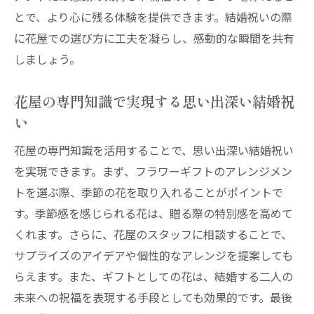
とで、より心に残る体験を提供できます。結婚祝いの際
心に残る結婚祝いを花屋の演出で実現
に花屋での選び方に工夫を凝らし、感動的な瞬間を共有
花屋が提案する永遠に記憶に残る結婚祝い
しましょう。
特別な結婚祝いを演出する花屋のサポート
心に残る結婚祝いを花屋のサプライズで実現
花屋の専門知識で実現する思い出深い結婚祝
花屋のサプライズで実現する心に残る結婚
い
祝い
花屋の専門知識を活用することで、思い出深い結婚祝い
結婚祝いに花屋のアイデアを活かしたサプ
を実現できます。まず、フラワーギフトのアレンジメン
ライズを
トを選ぶ際、季節の花を取り入れることがポイントで
思い出に残る結婚祝いを花屋で実現する方
す。季節感を感じられる花は、贈る際の特別感を高めて
法
くれます。さらに、花屋のスタッフに相談することで、
花屋のサプライズで結婚祝いを特別なもの
サプライズのアイデアや個性的なアレンジを提案しても
に
らえます。また、ギフトとしての花は、結婚する二人の
花屋の演出で実現する忘れられない結婚祝
未来への祝福を表現する手段としても効果的です。最後
い