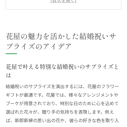
フラワーギフトが結婚祝いに最適な理由
プロが教える結婚祝いにぴったりの花の選
び方
花屋のサプライズで新婚カップルに喜びを
花屋の魅力を活かした結婚祝いサ
届けよう
プライズのアイデア
心に残る結婚祝いを演出する花屋のヒント
花屋の専門知識で実現する思い出深い結婚
花屋で叶える特別な結婚祝いのサプライズと
祝い
は
選び抜かれた花々で叶える心温まる結婚祝い
結婚祝いのサプライズを演出するには、花屋のフラワー
心温まる結婚祝いに最適な花の種類とは
ギフトが最適です。花屋では、様々なアレンジメントや
結婚祝いにおすすめのフラワーアレンジメ
ブーケが用意されており、特別な日のために心を込めて
ント
選ばれた花々が、贈り手の気持ちを表現します。例え
花屋が選ぶ結婚祝いにぴったりの花の組み
ば、新郎新婦の思い出の花や、彼らの好きな色を取り入
合わせ