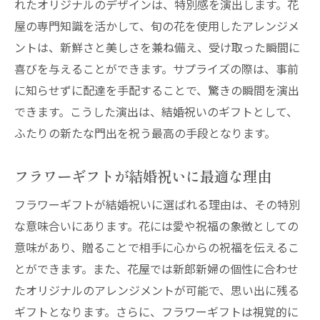
れたオリジナルのデザインは、特別感を演出します。花
特別な日を彩るための花屋の花選びのポイ
屋の専門知識を活かして、旬の花を使用したアレンジメ
ント
ントは、新鮮さと美しさを兼ね備え、受け取った瞬間に
選び抜かれた花々で贈る感動の結婚祝い
喜びを与えることができます。サプライズの際は、事前
結婚祝いに心を込めた花のアートを贈る
に知らせずに配達を手配することで、驚きの瞬間を演出
できます。こうした演出は、結婚祝いのギフトとして、
花屋が提案する感動の結婚祝いプラン
ふたりの新たな門出を祝う最高の手段となります。
花屋が提案するユニークな結婚祝いの演出
プロが提案するオーダーメイドの結婚祝い
フラワーギフトが結婚祝いに最適な理由
プラン
フラワーギフトが結婚祝いに選ばれる理由は、その特別
花屋の創造力で実現する驚きの結婚祝い
な意味合いにあります。花には愛や祝福の象徴としての
結婚祝いにふさわしい花屋の特別プラン
意味があり、贈ることで相手に心からの祝福を伝えるこ
花屋が提供する新婚カップルへの感動プラ
とができます。また、花屋では新郎新婦の個性に合わせ
ン
たオリジナルのアレンジメントが可能で、思い出に残る
心に残る結婚祝いを実現するための花屋の
ギフトとなります。さらに、フラワーギフトは視覚的に