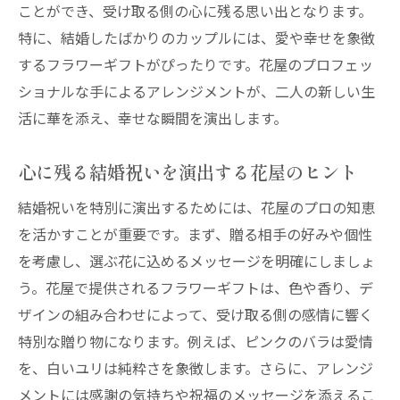
ことができ、受け取る側の心に残る思い出となります。
フラワーギフトが結婚祝いを特別なものに
特に、結婚したばかりのカップルには、愛や幸せを象徴
する理由
するフラワーギフトがぴったりです。花屋のプロフェッ
花屋のフラワーギフトで結婚祝いの感動を
ショナルな手によるアレンジメントが、二人の新しい生
演出
活に華を添え、幸せな瞬間を演出します。
思い出に残る結婚祝いにフラワーギフトを
選ぶ理由
心に残る結婚祝いを演出する花屋のヒント
結婚祝いにフラワーギフトを贈る意義とそ
結婚祝いを特別に演出するためには、花屋のプロの知恵
の魅力
を活かすことが重要です。まず、贈る相手の好みや個性
花屋の特別な演出で贈る忘れられない結婚祝い
を考慮し、選ぶ花に込めるメッセージを明確にしましょ
花屋の演出で叶える一生忘れられない結婚
う。花屋で提供されるフラワーギフトは、色や香り、デ
祝い
ザインの組み合わせによって、受け取る側の感情に響く
新婚カップルに贈る特別な結婚祝いの演出
特別な贈り物になります。例えば、ピンクのバラは愛情
花屋の力で実現する特別な結婚祝いの贈り
を、白いユリは純粋さを象徴します。さらに、アレンジ
物
メントには感謝の気持ちや祝福のメッセージを添えるこ