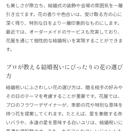
提案
も美しさが際立ち、結婚式の装飾や会場の雰囲気を一層
結婚祝いに最適なフラワーギフトの選び方
引き立てます。花の香りや色合いは、受け取る方の心に
結婚祝いに贈るフラワーギフトの基本
深く残り、特別な日をより一層印象的なものにします。
プロが教える結婚祝い用フラワーギフトの
最近では、オーダーメイドのサービスも充実しており、
選び方
花屋を通じて個性的な結婚祝いを実現することができま
す。
新婚カップルへのギフトにぴったりな花の
選び方
プロが教える結婚祝いにぴったりの花の選び
結婚祝いに最適なフラワーギフトの種類と
方
選び方
結婚祝いにふさわしい花の選び方は、贈る相手の好みや
花屋の知識で選ぶ結婚祝いのフラワーギフ
その日のテーマを考慮することが重要です。花屋では、
ト
プロのフラワーデザイナーが、季節の花や特別な意味を
結婚祝いにふさわしい特別なフラワーギフ
持つ花を提案してくれます。たとえば、愛を象徴する赤
トの選び方
いバラや、永遠の愛を意味する白いユリは、結婚祝いに
花屋のプロが教える結婚祝いサプライズの秘訣