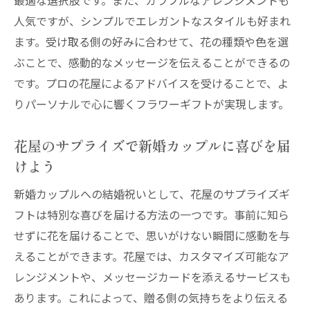
最適な選択肢です。また、カラフルなアレンジメントも
プロ直伝の結婚祝いサプライズの成功法
人気ですが、シンプルでエレガントなスタイルも好まれ
結婚祝いにおけるサプライズ演出のポイン
ます。受け取る側の好みに合わせて、花の種類や色を選
ト
ぶことで、感動的なメッセージを伝えることができるの
花屋のプロが教える感動的なサプライズの
です。プロの花屋によるアドバイスを受けることで、よ
コツ
りパーソナルで心に響くフラワーギフトが実現します。
結婚祝いを成功させる花屋のサプライズテ
クニック
花屋のサプライズで新婚カップルに喜びを届
けよう
プロの花屋が伝授する驚きの結婚祝い演出
法
新婚カップルへの結婚祝いとして、花屋のサプライズギ
花屋の知識を活かした結婚祝いサプライズ
フトは特別な喜びを届ける方法の一つです。事前に知ら
の秘訣
せずに花を届けることで、思いがけない瞬間に感動を与
フラワーギフトが結婚祝いの思い出を彩る理由
えることができます。花屋では、カスタマイズ可能なア
レンジメントや、メッセージカードを添えるサービスも
フラワーギフトが結婚祝いに選ばれる理由
あります。これによって、贈る側の気持ちをより伝える
花が結婚祝いの思い出を深めるポイント