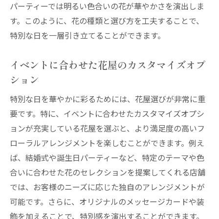
パーティーでは明るい色合いの花が華やかさを演出しま
特別な日のための花屋のアレンジメント提
す。このように、花の種類と選び方を工夫することで、
案
特別な日を一層引き立てることができます。
フローラルアレンジメントで瞬間を刻む花
屋の選び方
イベントに合わせた花屋のカスタマイズオプ
特別な日を劇的に演出する花屋のフローラ
ション
ルアート
特別な日を華やかに彩るためには、花屋選びが非常に重
特別な日のための理想的な花屋選びのポイント
要です。特に、イベントに合わせたカスタマイズオプシ
理想的な花屋の選び方で特別な日を彩る
ョンが充実している花屋を選ぶと、より満足度の高いフ
花屋のプロが教える特別な日のための選び
ローラルアレンジメントを楽しむことができます。例え
方
ば、結婚式や誕生日パーティーなど、特定のテーマや色
特別な日にピッタリの花屋選びの秘訣
合いに合わせた花のセレクションを提案してくれる店舗
では、お客様のニーズに応じた独自のアレンジメントが
理想のフローラルアレンジメントを実現す
可能です。さらに、オリジナルのメッセージカードや装
る花屋
飾を加えることで、特別感を演出することができます。
特別な日を成功させる花屋選びのコツ