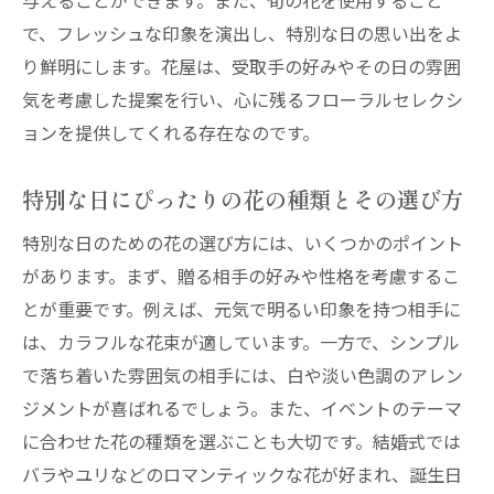
与えることができます。また、旬の花を使用すること
び方
で、フレッシュな印象を演出し、特別な日の思い出をよ
特別な日に最適な花屋の見つけ方
り鮮明にします。花屋は、受取手の好みやその日の雰囲
花屋のセレクトで変わる特別な日の感動
気を考慮した提案を行い、心に残るフローラルセレクシ
特別な日を印象深くする花屋の秘密
ョンを提供してくれる存在なのです。
フローラルアートで感動を引き起こす花屋
特別な日にぴったりの花の種類とその選び方
の技術
花屋が創り出す特別な日の感動的瞬間
特別な日のための花の選び方には、いくつかのポイント
フローラルアレンジメントを通じて花屋が特別
があります。まず、贈る相手の好みや性格を考慮するこ
な日を演出
とが重要です。例えば、元気で明るい印象を持つ相手に
は、カラフルな花束が適しています。一方で、シンプル
特別な日を彩るフローラルアレンジメント
で落ち着いた雰囲気の相手には、白や淡い色調のアレン
の魅力
ジメントが喜ばれるでしょう。また、イベントのテーマ
花屋のアレンジで特別な日の雰囲気を演出
に合わせた花の種類を選ぶことも大切です。結婚式では
思い出に残るフローラルアートを提供する
バラやユリなどのロマンティックな花が好まれ、誕生日
花屋