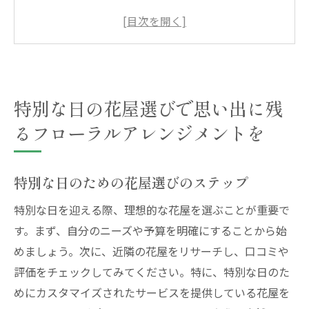
思い出に残るアレンジメントを提供する花
屋の特長
花屋の専門知識を活かしたフローラルセレ
クション
特別な日にぴったりの花の種類とその選び
特別な日の花屋選びで思い出に残
方
るフローラルアレンジメントを
イベントに合わせた花屋のカスタマイズオ
プション
特別な日のための花屋選びのステップ
特別な日のための花屋の予約と注文のポイ
特別な日を迎える際、理想的な花屋を選ぶことが重要で
ント
す。まず、自分のニーズや予算を明確にすることから始
花屋の選び方で差がつく特別な日の華やかさ
めましょう。次に、近隣の花屋をリサーチし、口コミや
特別な日をさらに彩るための花屋の選択基
評価をチェックしてみてください。特に、特別な日のた
準
めにカスタマイズされたサービスを提供している花屋を
花屋の選び方で変わるフローラルディスプ