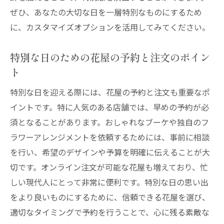
ぜひ、あなたの大切な日を一層特別なものにするため
理想の花屋を見つけるためのポイントとチ
に、カスタマイズオプションを活用してみてください。
ェックリスト
花屋が提供する特別な日のためのフローラルア
特別な日のための花屋の予約と注文のポイン
ート
ト
特別な日のためのフローラルアートの選び
特別な日を迎える際には、花屋の予約と注文も重要なポ
方
イントです。特に人気のある店舗では、早めの予約が必
花屋が提案するユニークなフローラルデザ
須となることがあります。おしゃれなブーケや独自のフ
イン
ラワーアレンジメントを依頼するためには、事前に相談
特別な日を彩る花屋のアートセンス
を行い、希望のデザインや予算を明確に伝えることが大
フローラルアートで特別な日を特別にする
切です。オンライン注文が可能な花屋も増えており、忙
花屋
しい現代人にとって非常に便利です。特別な日の思い出
花屋が創る唯一無二の特別な日の装飾
をより良いものにするために、信頼できる花屋を選び、
特別な日のための花屋のフローラルアート
適切なタイミングで予約を行うことで、心に残る素敵な