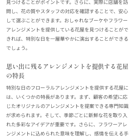
見つけることがポイントです。さらに、実際に店舗を訪
レイの印象
問し、花の質やスタッフの対応を確認することで、安心
華やかさを引き立てる花屋のアレンジテク
して選ぶことができます。おしゃれなブーケやフラワー
ニック
アレンジメントを提供している花屋を見つけることがで
花屋が提案するテーマ別フローラルデザイ
きれば、特別な日を一層華やかに演出することができる
ン
でしょう。
特別なシーンに最適な花屋の選び方ガイド
思い出に残るアレンジメントを提供する花屋
特別な日の感動を演出する花屋のノウハウ
の特長
花屋の選択で特別な日をさらに彩る方法
特別な日を迎えるための花屋の選択ポイン
特別な日のフローラルアレンジメントを提供する花屋に
ト
は、いくつかの特長があります。まず、顧客の希望に応
じたオリジナルのアレンジメントを提案できる専門知識
花屋の選び方が決める特別な日の成功
が求められます。そして、季節ごとに新鮮な花を取り入
フローラルアレンジメントのプロがいる花
れた多彩なアイデアが重要です。さらに、フラワーアレ
屋の見極め方
ンジメントに込められた意味を理解し、感情を伝える手
特別な日に彩りを添える花屋の提案力