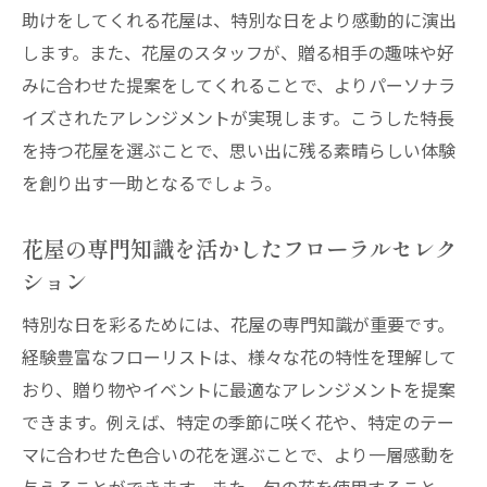
助けをしてくれる花屋は、特別な日をより感動的に演出
花屋が提供する特別な日を彩るアイデア
します。また、花屋のスタッフが、贈る相手の趣味や好
記念日に最適な花屋の探し方と予約のコツ
みに合わせた提案をしてくれることで、よりパーソナラ
花屋の力で特別な日の大切な瞬間を演出
イズされたアレンジメントが実現します。こうした特長
特別な日を演出する花屋のプロフェッショ
を持つ花屋を選ぶことで、思い出に残る素晴らしい体験
ナリズム
を創り出す一助となるでしょう。
フローラルアレンジメントで大切な瞬間を
花屋の専門知識を活かしたフローラルセレク
彩る花屋
ション
花屋の選び方で実現する感動的なシーン
特別な日のための花屋の提案力と創造力
特別な日を彩るためには、花屋の専門知識が重要です。
経験豊富なフローリストは、様々な花の特性を理解して
イベントを成功に導く花屋のアプローチ
おり、贈り物やイベントに最適なアレンジメントを提案
特別な日を完璧に演出するための花屋選び
できます。例えば、特定の季節に咲く花や、特定のテー
感動を呼ぶ花屋のセレクトで特別な日を彩る
マに合わせた色合いの花を選ぶことで、より一層感動を
感動を呼ぶフローラルアレンジメントの選