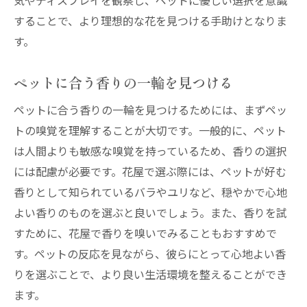
気やディスプレイを観察し、ペットに優しい選択を意識
ペットの活動を考慮した空間演出
することで、より理想的な花を見つける手助けとなりま
花がもたらすペットの生活空間の変化
す。
ペットと調和する花の活用術
ペットに合う香りの一輪を見つける
花屋が提案するペット空間の花の配置
ペットのストレスを和らげる花屋の力を引き出
ペットに合う香りの一輪を見つけるためには、まずペッ
す
トの嗅覚を理解することが大切です。一般的に、ペット
ペットのストレス軽減に役立つ花の特徴
は人間よりも敏感な嗅覚を持っているため、香りの選択
には配慮が必要です。花屋で選ぶ際には、ペットが好む
花屋で選ぶストレス緩和のための花
香りとして知られているバラやユリなど、穏やかで心地
ペットのリラクゼーションを促す花の選定
よい香りのものを選ぶと良いでしょう。また、香りを試
法
すために、花屋で香りを嗅いでみることもおすすめで
花がペットに与える心理的な安らぎ
す。ペットの反応を見ながら、彼らにとって心地よい香
ストレス軽減のための花屋での選び方
りを選ぶことで、より良い生活環境を整えることができ
ペットのための癒し空間を作る花の活用
ます。