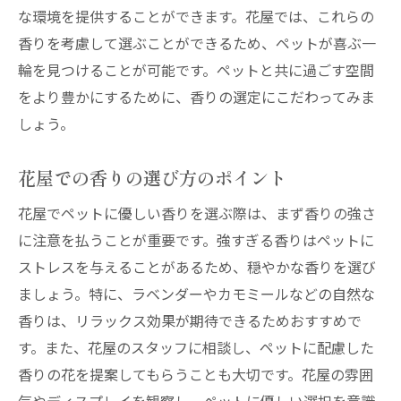
な環境を提供することができます。花屋では、これらの
花屋が教えるペットと共存するための花選
香りを考慮して選ぶことができるため、ペットが喜ぶ一
び
輪を見つけることが可能です。ペットと共に過ごす空間
ペットの視覚を彩る花屋での色鮮やかな一輪
をより豊かにするために、香りの選定にこだわってみま
ペットが認識する色の特性
しょう。
花屋で選ぶペットが楽しむ色彩の花
花屋での香りの選び方のポイント
ペットの視覚に優しい色選びのポイント
花の色彩がペットに与える心理的効果
花屋でペットに優しい香りを選ぶ際は、まず香りの強さ
ペットの視覚を考慮した花の配置法
に注意を払うことが重要です。強すぎる香りはペットに
ストレスを与えることがあるため、穏やかな香りを選び
色鮮やかな花でペットの環境を豊かにする
ましょう。特に、ラベンダーやカモミールなどの自然な
花屋で探すペットの生活空間にぴったりの花と
香りは、リラックス効果が期待できるためおすすめで
は
す。また、花屋のスタッフに相談し、ペットに配慮した
ペットの生活空間に合う花の選び方
香りの花を提案してもらうことも大切です。花屋の雰囲
花屋で取り入れるべきペット向けの植物