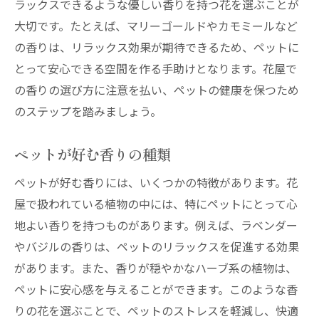
ラックスできるような優しい香りを持つ花を選ぶことが
ペットの好奇心を引き出す花の選び方
大切です。たとえば、マリーゴールドやカモミールなど
花屋で提案するペット向けの花のレイアウ
の香りは、リラックス効果が期待できるため、ペットに
ト
とって安心できる空間を作る手助けとなります。花屋で
ペットとの生活を豊かにする花の選定
の香りの選び方に注意を払い、ペットの健康を保つため
プロが教えるペットと楽しむ花の活用法
のステップを踏みましょう。
ペットの行動を考慮した花の選び方
花屋で学ぶペットとの新しい花の楽しみ方
ペットが好む香りの種類
花屋が教えるペットに配慮した安全な花の選び
ペットが好む香りには、いくつかの特徴があります。花
方
屋で扱われている植物の中には、特にペットにとって心
ペットの健康を守るための花選びの基準
地よい香りを持つものがあります。例えば、ラベンダー
花屋で知るべきペットに有害な花の情報
やバジルの香りは、ペットのリラックスを促進する効果
があります。また、香りが穏やかなハーブ系の植物は、
ペットに安全な花の選び方ガイド
ペットに安心感を与えることができます。このような香
ペットのアレルギーを考えた花屋での選択
りの花を選ぶことで、ペットのストレスを軽減し、快適
安全性を重視したペット向けの花の種類