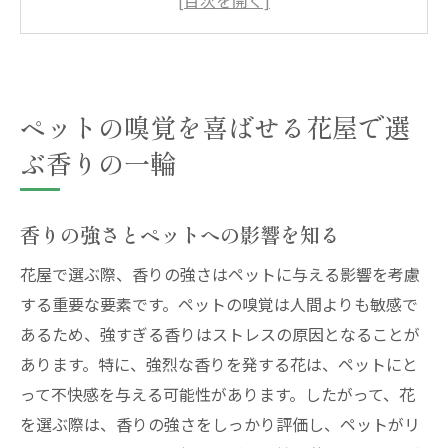
ペットに合う香りの一輪を見つける
花の香りがペットに与えるリラクゼーショ
ン効果
ペットの嗅覚を喜ばせる花屋で選
ペットの健康を考えた香りの選定
ぶ香りの一輪
花屋で見つける大切なペットに優しい癒しの花
ペットが安全に楽しめる花とは
花の選び方で考慮すべき点
香りの強さとペットへの影響を知る
ペットが感じる花の癒し効果
花屋で選ぶ際、香りの強さはペットに与える影響を考慮
花屋で選ぶペットに優しい花の種類
する重要な要素です。ペットの嗅覚は人間よりも敏感で
ペットと共に楽しむための花の工夫
あるため、強すぎる香りはストレスの原因となることが
癒しをもたらすペット愛用の花を見つける
あります。特に、強烈な香りを発する花は、ペットにと
って不快感を与える可能性があります。したがって、花
ペットと共に楽しむ花屋での新しい花選びの提
を選ぶ際は、香りの強さをしっかり評価し、ペットがリ
案