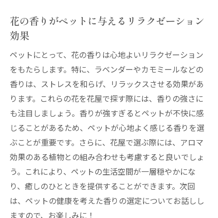
花屋のプロが選ぶペットにも安心な癒しの花
ペットを守るための花屋のプロの選択基準
花の香りがペットに与えるリラクゼーション
効果
安心して飾れるペット向けの花の種類
花屋が勧めるペットに優しい癒しの一輪
ペットにとって、花の香りは心地よいリラクゼーション
ペットの健康を考えた花のプロの提案
をもたらします。特に、ラベンダーやカモミールなどの
香りは、ストレスを和らげ、リラックスさせる効果があ
プロが教えるペットと花の安全な共存
ります。これらの花を花屋で探す際には、香りの強さに
花屋のおすすめペット癒しの花ガイド
も注目しましょう。香りが強すぎるとペットが不快に感
じることがあるため、ペットが心地よく感じる香りを選
ぶことが重要です。さらに、花屋で選ぶ際には、アロマ
効果のある植物との組み合わせも考慮すると良いでしょ
う。これにより、ペットの生活空間が一層穏やかにな
り、癒しのひとときを提供することができます。次回
は、ペットの健康を考えた香りの選定についてお話しし
ますので、お楽しみに！