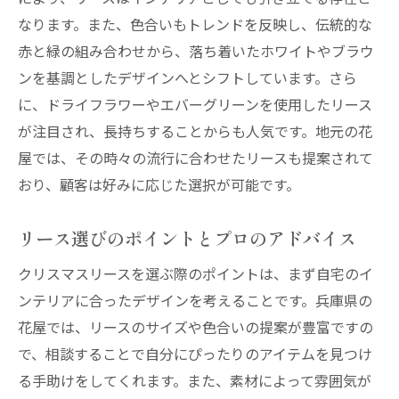
自分にぴったりのリースを見つける方法
なります。また、色合いもトレンドを反映し、伝統的な
西宮市と三木市のトレンドリースを選ぶ
赤と緑の組み合わせから、落ち着いたホワイトやブラウ
プロが教えるリース選びのコツ
ンを基調としたデザインへとシフトしています。さら
地域の特色を生かしたリース選び
に、ドライフラワーやエバーグリーンを使用したリース
が注目され、長持ちすることからも人気です。地元の花
クリスマスを彩る完璧なリースの選び方
屋では、その時々の流行に合わせたリースも提案されて
花屋の職人技が光るクリスマスリースの裏側
おり、顧客は好みに応じた選択が可能です。
職人がつくるリースの工程とその魅力
リース作りに込められた職人のこだわり
リース選びのポイントとプロのアドバイス
熟練の技が光るリースのディテール
クリスマスリースを選ぶ際のポイントは、まず自宅のイ
職人が語るリース制作の秘訣
ンテリアに合ったデザインを考えることです。兵庫県の
伝統技法を駆使したクリスマスリース
花屋では、リースのサイズや色合いの提案が豊富ですの
職人技術で生まれる美しいリース作品
で、相談することで自分にぴったりのアイテムを見つけ
西宮市の花屋で選ぶクリスマスリースの最新ト
る手助けをしてくれます。また、素材によって雰囲気が