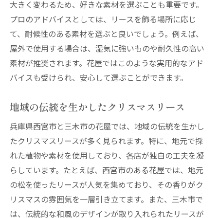
レンド
大きく変わるため、好きな素材を選ぶことも重要です。
今年のクリスマスリースの流行スタイル
プロのアドバイスとしては、リースを飾る場所に応じ
て、耐候性のある素材を選ぶと良いでしょう。例えば、
西宮市で注目のリースデザイン
屋外で使用する場合は、湿気に強いものや耐久性の高い
最新の素材を取り入れたクリスマスリース
素材が推奨されます。花屋ではこのような実用的なアド
地元で人気のトレンドリースをチェック
バイスも受けられ、安心して選ぶことができます。
西宮市の花屋が提案する新しいリースの形
トレンドを押さえたリース選びのポイント
地域の伝統を生かしたクリスマスリース
三木市の花屋で見つけるオリジナルクリスマス
兵庫県西宮市と三木市の花屋では、地域の伝統を生かし
リースの魅力
たクリスマスリースが多く見られます。特に、地元で採
三木市で出会うユニークなリースの特徴
れた植物や素材を使用しており、各店が独自の工夫を凝
オリジナルリースのデザインとその魅力
らしています。たとえば、西宮市のある花屋では、地元
個性が光るリースを手に入れるコツ
の松を使ったリースが人気を集めており、その香りがク
地元の花屋が提案する特別なリース
リスマスの雰囲気を一層引き立てます。また、三木市で
は、伝統的な和風のデザインが取り入れられたリースが
三木市で人気のオリジナルデザインリース