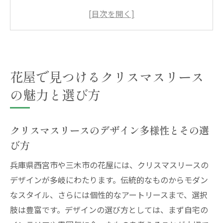
選び方
リースに使用される素材の特長と選び方
クリスマスリースのトレンドと流行のデザ
イン
リース選びのポイントとプロのアドバイス
花屋で見つけるクリスマスリース
地域の伝統を生かしたクリスマスリース
の魅力と選び方
オリジナルリースでクリスマスを彩る方法
兵庫県西宮市の花屋が提供するクリスマスリー
クリスマスリースのデザイン多様性とその選
スの特徴
び方
西宮市のリースに込められた職人技
兵庫県西宮市や三木市の花屋には、クリスマスリースの
地元素材を活用した環境に優しいクリスマ
デザインが多岐にわたります。伝統的なものからモダン
スリース
なスタイル、さらには個性的なアートリースまで、選択
西宮市の花屋が提案するユニークなデザイ
肢は豊富です。デザインの選び方としては、まず自宅の
ン