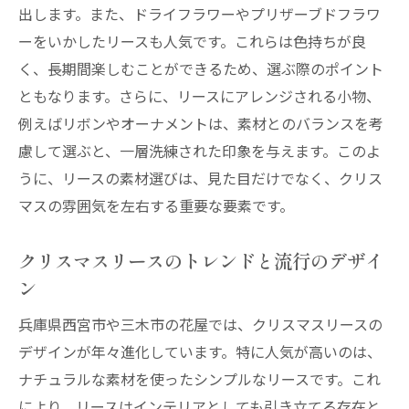
ス
出します。また、ドライフラワーやプリザーブドフラワ
地元の花屋で見つけるクリスマスリースの特別
ーをいかしたリースも人気です。これらは色持ちが良
な物語
く、長期間楽しむことができるため、選ぶ際のポイント
地元の花屋が紡ぐクリスマスリースの歴史
ともなります。さらに、リースにアレンジされる小物、
地域の伝統とリースに込められた想い
例えばリボンやオーナメントは、素材とのバランスを考
慮して選ぶと、一層洗練された印象を与えます。このよ
クリスマスリースにまつわる地域のストー
うに、リースの素材選びは、見た目だけでなく、クリス
リー
マスの雰囲気を左右する重要な要素です。
地元の花屋が語るリース作りの背景
西宮市と三木市のリースに隠された物語
クリスマスリースのトレンドと流行のデザイ
心温まるクリスマスリースの由来
ン
西宮市と三木市の花屋が贈るクリスマスリース
兵庫県西宮市や三木市の花屋では、クリスマスリースの
の選び方
デザインが年々進化しています。特に人気が高いのは、
地域の花屋が推奨するリース選びのポイン
ナチュラルな素材を使ったシンプルなリースです。これ
ト
により、リースはインテリアとしても引き立てる存在と