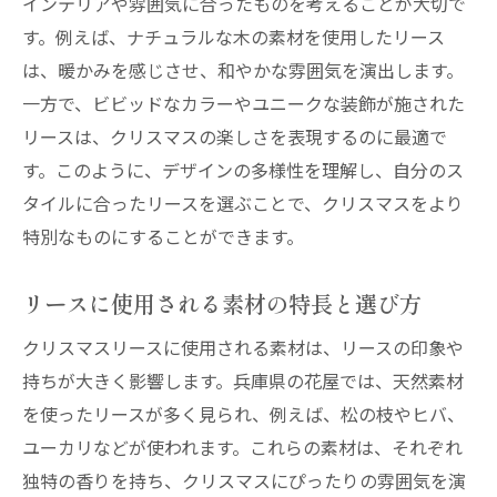
インテリアや雰囲気に合ったものを考えることが大切で
地域文化を反映した西宮市のクリスマスリ
す。例えば、ナチュラルな木の素材を使用したリース
ース
は、暖かみを感じさせ、和やかな雰囲気を演出します。
地元で人気のクリスマスリースのスタイル
一方で、ビビッドなカラーやユニークな装飾が施された
西宮市で選ぶべき特別なリースの魅力
リースは、クリスマスの楽しさを表現するのに最適で
す。このように、デザインの多様性を理解し、自分のス
三木市の花屋で探す手作りクリスマスリースの
タイルに合ったリースを選ぶことで、クリスマスをより
秘密
特別なものにすることができます。
手作りリースの魅力とその背景
三木市の職人が手掛けるリース制作の技
リースに使用される素材の特長と選び方
オーダーメイドリースのユニークさ
クリスマスリースに使用される素材は、リースの印象や
自然素材を活かした三木市のクリスマスリ
持ちが大きく影響します。兵庫県の花屋では、天然素材
ース
を使ったリースが多く見られ、例えば、松の枝やヒバ、
地域特産品を使用したリースの特徴
ユーカリなどが使われます。これらの素材は、それぞれ
三木市で探すべき特別なハンドメイドリー
独特の香りを持ち、クリスマスにぴったりの雰囲気を演