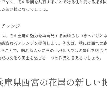
けでなく、その瞬間を共有することで贈る側と受け取る側
冬の澄んだ空気に似合うシクラメン
える架け橋となるでしょう。
季節の移ろいを感じるリンドウの美
地元の花を活かした独自のアレンジ
るアレンジ
西宮の花屋で見つける日常を彩る特別なアレンジメント
リビングを一新するシンプルモダンな花
トは、その土地の魅力を再発見する素晴らしいきっかけと
節感溢れるアレンジを提供します。例えば、秋には西宮の
ダイニングテーブルを飾る華やかなセンターピース
れることで、訪れる人々にその土地ならではの景色を感じ
バスルームをリフレッシュする香りの提案
地域の文化や風土を感じる一つの作品と言えるでしょう。
寝室に癒しを与えるナチュラルフラワー
キッチンを賑やかにするカジュアルな花束
玄関を彩る季節のリース
兵庫県西宮の花屋の新しい
訪れる人々を和ませる西宮の花屋が提案する自然美
アロマと花の絶妙な調和を感じる店内
自然の息吹を感じるガーデン風インテリア