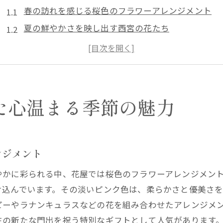
春の訪れを感じる桜色のフラワーアレンジメント
夏の鮮やかさを映し出す西宮の花たち
秋の紅葉をイメージした心和むブーケ
冬の静けさを彩る雪のようなアレンジメント
季節の変わり目に贈る特別な花束
地元の自然を取り入れた季節感あふれるアレンジ
た心温まる季節の魅力
四季を通じて楽しむ兵庫県西宮の花屋の新しい提案
春の訪問に最適なガーデニアの提案
夏の爽やかさを演出するアレンジメントの選び方
ンジメント
秋の夜長に楽しむ花のデコレーション
やかに彩られる中、花屋では桜色のフラワーアレンジメン
冬のティータイムにぴったりの花飾り
け込んでいます。その淡いピンク色は、柔らかさと優美さ
一年を通して楽しめる多様な花の組み合わせ
ピーやラナンキュラスなどの花を組み合わせたアレンジメ
季節に応じた花の選び方とその魅力
生の新たな門出を祝う特別なギフトとして人気があります