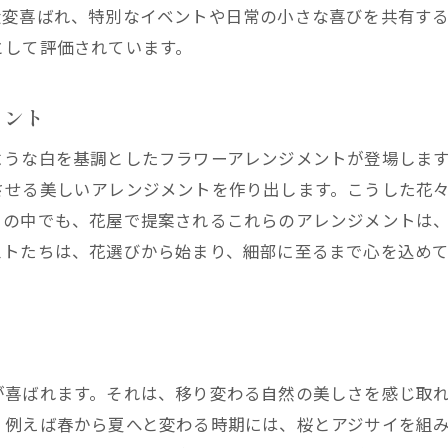
バレンタインデーを盛り上げる赤い花の選び方
大変喜ばれ、特別なイベントや日常の小さな喜びを共有す
母の日に贈りたい感謝を込めた花束
として評価されています。
日常に癒しを届ける西宮の花屋の心温まるサービス
毎日の暮らしに潤いを与える花の定期便
メント
自宅で楽しむフラワーレッスンのススメ
ような白を基調としたフラワーアレンジメントが登場しま
オフィス空間を彩る癒しのプランツ
させる美しいアレンジメントを作り出します。こうした花
ペットと一緒に楽しむ安心のフラワーデザイン
さの中でも、花屋で提案されるこれらのアレンジメントは
日常を忘れさせる香り豊かなアレンジメント
ストたちは、花選びから始まり、細部に至るまで心を込め
リビングを豊かにする季節の花飾り
兵庫県西宮の花屋で出会う四季折々の美しい花々
春の彩りを楽しむチューリップの魅力
夏の太陽を思わせるヒマワリ
が喜ばれます。それは、移り変わる自然の美しさを感じ取
秋風に揺れるコスモスの情景
、例えば春から夏へと変わる時期には、桜とアジサイを組