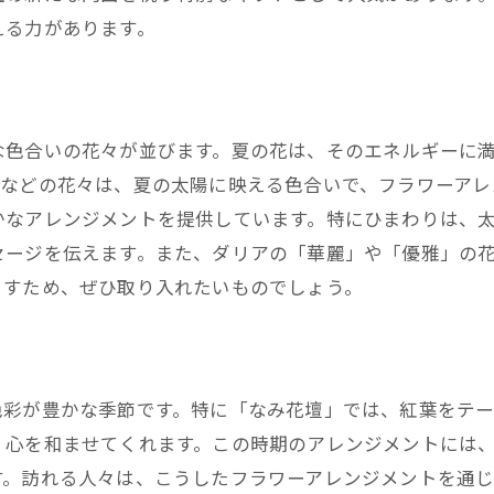
える力があります。
地元の自然美を感じられる西宮の花屋のアレンジメント
西宮の自然を表現した優雅なアレンジメント
季節ごとに異なる地元の花材を使用した作品
山々の美しさを映す花束の提案
な色合いの花々が並びます。夏の花は、そのエネルギーに
アなどの花々は、夏の太陽に映える色合いで、フラワーアレ
川沿いの風景を再現したリラクシングアレンジメン
かなアレンジメントを提供しています。特にひまわりは、
森林の息吹を感じるグリーンの組み合わせ
セージを伝えます。また、ダリアの「華麗」や「優雅」の
海の香りを連想させるブルーのフラワーデザイン
らすため、ぜひ取り入れたいものでしょう。
特別な日に最適な花を提案する西宮の花屋の魅力
誕生日を彩るカラフルなフラワーアレンジ
結婚記念日に贈るロマンティックな花束
色彩が豊かな季節です。特に「なみ花壇」では、紅葉をテ
卒業式にふさわしい華やかなブーケ
、心を和ませてくれます。この時期のアレンジメントには
クリスマスを彩る華やかなデコレーション
す。訪れる人々は、こうしたフラワーアレンジメントを通