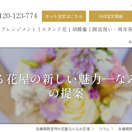
120-123-774
ネット注文はこちら
FAX注文用紙
┃
アレンジメント┃
スタンド花┃
胡蝶蘭
┃開店祝い・周年
る花屋の新しい魅力—な
の提案
兵庫県西宮市の花屋ならなみ花壇
コラム
兵庫県