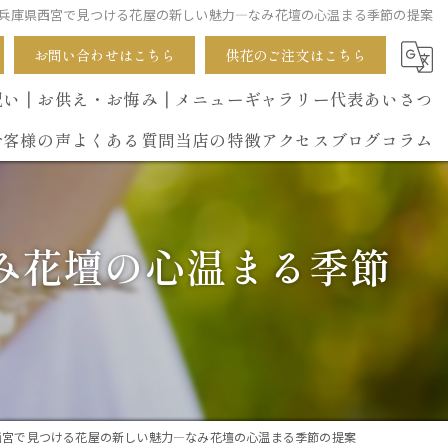
兵庫県西宮で見つける花屋の新しい魅力—なみ花壇の心温まる季節の提案
お問い合わせはこちら
供花のご注文はこちら
祝い
┃お供え・お悔み
┃メニュー
ギャラリー
代表あいさつ
お客様の声
よくある質問
当店の特徴
アクセス
ブログ
コラム
葬式
み花壇の心温まる季節
開店祝い
花束
イベント
誕生日
西宮で見つける花屋の新しい魅力—なみ花壇の心温まる季節の提案