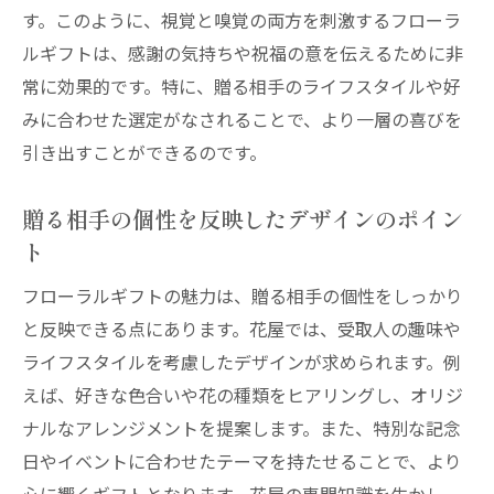
心に響くアレンジメントのデザイン要素
す。このように、視覚と嗅覚の両方を刺激するフローラ
花屋が紡ぐ感謝の気持ちを伝えるギフト
ルギフトは、感謝の気持ちや祝福の意を伝えるために非
常に効果的です。特に、贈る相手のライフスタイルや好
アレンジメントで表現する贈り主の想い
みに合わせた選定がなされることで、より一層の喜びを
プロの技で仕上げる心温まるギフト
引き出すことができるのです。
花屋のアレンジメントが持つ特別な力
一つひとつの花材が持つメッセージ
贈る相手の個性を反映したデザインのポイン
フローラルギフトがもたらす心温まる喜び
ト
受け取る人を笑顔にするフローラルギフト
フローラルギフトの魅力は、贈る相手の個性をしっかり
ギフトがもたらす感動とその後の効果
と反映できる点にあります。花屋では、受取人の趣味や
花屋が提供する心に響く贈り物
ライフスタイルを考慮したデザインが求められます。例
日常を彩る贈り物の可能性
えば、好きな色合いや花の種類をヒアリングし、オリジ
心温まる瞬間を共有する方法
ナルなアレンジメントを提案します。また、特別な記念
日やイベントに合わせたテーマを持たせることで、より
フローラルギフトが運ぶ癒しの力