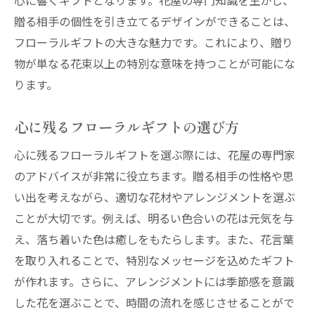
心に響くギフトとなります。花屋の専門知識を生かし、
花屋が提案する個性豊かなフローラルデザイン
贈る相手の個性を引き立てるデザインができることは、
個性を演出するためのデザインテクニック
フローラルギフトの大きな魅力です。これにより、贈り
花材選びで引き出す贈り物の魅力
物が単なる花束以上の特別な意味を持つことが可能にな
プロの目が光るユニークなアレンジ
ります。
お客様のリクエストに応えるデザイン
花屋のオリジナルスタイルが光るギフト
心に残るフローラルギフトの選び方
個性的なデザインで記念日を特別に
心に残るフローラルギフトを選ぶ際には、花屋の専門家
遠方の人にも花屋の特別な贈り物を届ける
のアドバイスが非常に役立ちます。贈る相手の性格や思
遠く離れた人への心を込めたギフト配送
い出を考えながら、適切な花材やアレンジメントを選ぶ
ことが大切です。例えば、明るい色合いの花は元気を与
オンラインで手軽に遠方へのギフト選び
え、落ち着いた色は癒しをもたらします。また、花言葉
花屋のギフトが距離を超えて伝える思い
を取り入れることで、特別なメッセージを込めたギフト
遠方の相手に感動を届けるフローラルギフ
が作れます。さらに、アレンジメントには季節感を意識
ト
した花を選ぶことで、時間の流れを感じさせることがで
遠方でも安心して贈れる配送サービス