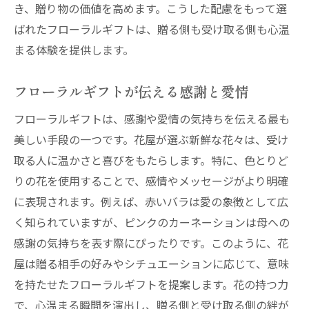
き、贈り物の価値を高めます。こうした配慮をもって選
花屋のギフトでつながる遠距離の関係
ばれたフローラルギフトは、贈る側も受け取る側も心温
花屋のフローラルギフトで日常に彩りを
まる体験を提供します。
日常生活を華やかにするフローラルギフト
フローラルギフトが伝える感謝と愛情
小さな幸せを運ぶ日常の贈り物
花屋が提案する日常を彩るアレンジメント
フローラルギフトは、感謝や愛情の気持ちを伝える最も
毎日に癒しをもたらすフローラルギフト
美しい手段の一つです。花屋が選ぶ新鮮な花々は、受け
取る人に温かさと喜びをもたらします。特に、色とりど
普段の生活に彩りを加える方法
りの花を使用することで、感情やメッセージがより明確
花屋のギフトで日常が特別になる瞬間
に表現されます。例えば、赤いバラは愛の象徴として広
く知られていますが、ピンクのカーネーションは母への
感謝の気持ちを表す際にぴったりです。このように、花
屋は贈る相手の好みやシチュエーションに応じて、意味
を持たせたフローラルギフトを提案します。花の持つ力
で、心温まる瞬間を演出し、贈る側と受け取る側の絆が