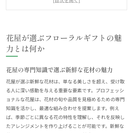
贈る相手の個性を反映したデザインのポイ
ント
心に残るフローラルギフトの選び方
花屋が選ぶフローラルギフトの魅
フローラルギフトが伝える感謝と愛情
花屋の経験が生きるオリジナルデザイン
力とは何か
季節感を活かした花屋のフローラルギフトで特
別な瞬間を
花屋の専門知識で選ぶ新鮮な花材の魅力
四季折々の花材で季節を感じるフローラル
花屋が選ぶ新鮮な花材は、単なる美しさを超え、受け取
ギフト
る人に深い感動を与える重要な要素です。プロフェッシ
季節感を演出するアレンジメントのテクニ
ョナルな花屋は、花材の旬や品質を見極めるための専門
ック
知識を活かし、最適な組み合わせを提案します。例え
心に残る季節のイベントに最適なギフト選
ば、季節ごとに異なる花の特性を理解し、それを反映し
び
たアレンジメントを作り上げることが可能です。新鮮な
花屋が提案する季節限定デザインの魅力