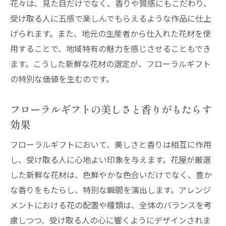
花々は、見た目だけでなく、香りや質感にもこだわり、
贈り物にプラスする季節のストーリー
受け取る人に五感で楽しんでもらえるような作品に仕上
季節の変わり目を楽しむフローラルギフト
げられます。また、地元の生産者から仕入れた花材を使
用することで、地域特有の魅力を感じさせることもでき
オンライン注文で手軽に花屋のギフトを贈る方
ます。こうした新鮮な花材の選定が、フローラルギフト
法
の特別な価値を生むのです。
オンラインで簡単にフローラルギフトを選
ぶコツ
フローラルギフトの美しさと香りがもたらす
花屋のオンラインサービスを活用するメリ
効果
ット
フローラルギフトにおいて、美しさと香りは相互に作用
自宅で楽しむためのオンライン限定ギフト
し、受け取る人に心地よい印象を与えます。花屋が厳選
オンライン注文の流れと確認ポイント
した新鮮な花材は、色鮮やかな色合いだけでなく、豊か
安心して贈れる花屋の配送サービス
な香りをもたらし、特別な瞬間を演出します。アレンジ
オンライン注文で季節感を届ける方法
メントにおける花の配置や種類は、全体のバランスを考
心を込めた花屋のアレンジメントで伝える想い
慮しつつ、受け取る人の心に響くようにデザインされま