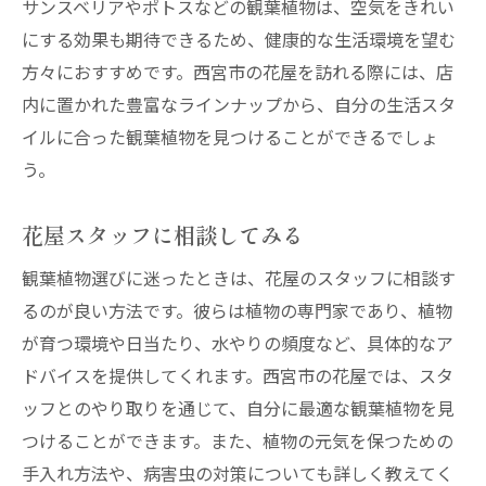
サンスベリアやポトスなどの観葉植物は、空気をきれい
西宮市の花屋で暮らしを豊かに
にする効果も期待できるため、健康的な生活環境を望む
観葉植物でライフスタイルを見直す
方々におすすめです。西宮市の花屋を訪れる際には、店
住空間にぴったりの植物選び
内に置かれた豊富なラインナップから、自分の生活スタ
花屋のアドバイスで植物を育てる
イルに合った観葉植物を見つけることができるでしょ
う。
西宮市で見つける観葉植物の魅力と花屋の関係
地元の花屋で発見する植物の多様性
花屋スタッフに相談してみる
花屋が提案する観葉植物のアレンジ
観葉植物選びに迷ったときは、花屋のスタッフに相談す
観葉植物と花屋の密接な関係
るのが良い方法です。彼らは植物の専門家であり、植物
地域密着型花屋の存在意義
が育つ環境や日当たり、水やりの頻度など、具体的なア
西宮市での観葉植物人気の理由
ドバイスを提供してくれます。西宮市の花屋では、スタ
花屋を通じて知る植物の魅力
ッフとのやり取りを通じて、自分に最適な観葉植物を見
西宮市の花屋で観葉植物を選ぶコツと楽しみ方
つけることができます。また、植物の元気を保つための
植物選びのポイントを学ぶ
手入れ方法や、病害虫の対策についても詳しく教えてく