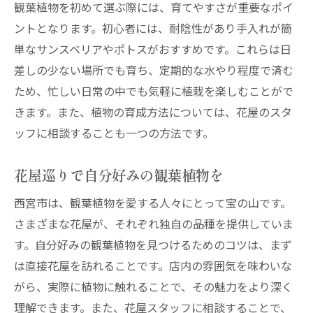
花屋と共に作る理想のガーデン
観葉植物を初めて選ぶ際には、育てやすさが重要なポイ
ントとなります。初心者には、耐陰性があり手入れが簡
観葉植物を取り入れた家づくり
単なサンスベリアやポトスがおすすめです。これらは日
花屋に学ぶグリーンライフの始め方
差しの少ない場所でも育ち、定期的な水やり程度で済む
地域の花屋で緑のコミュニティを
ため、忙しい日常の中でも気軽に植栽を楽しむことがで
観葉植物が住まいにもたらす恩恵
きます。また、植物の育成方法については、花屋のスタ
植物との共生で豊かになる生活
ッフに相談することも一つの方法です。
西宮市の花屋が提供する観葉植物の魅力を探る
最新の観葉植物トレンドをチェック
花屋巡りで自分好みの観葉植物を
花屋の季節限定おすすめ植物
西宮市は、観葉植物を愛する人々にとって宝の山です。
西宮市の花屋が注目する品種
さまざまな花屋が、それぞれ独自の品種を提供していま
観葉植物で作る居心地よい空間
す。自分好みの観葉植物を見つけるためのコツは、まず
は直接花屋を訪れることです。店内の雰囲気を味わいな
専門家に聞く植物の選び方
がら、実際に植物に触れることで、その魅力をより深く
花屋が教える植物の楽しみ方
理解できます。また、花屋スタッフに相談することで、