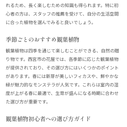
花屋スタッフからのアドバイス
れるため、長く楽しむための知識も得られます。特に初
心者の方は、スタッフの推薦を受けて、自分の生活空間
自分好みの植物スタイルを見つける
に合った植物を選んでみると良いでしょう。
観葉植物を長持ちさせるために
西宮市の花屋でお得に植物をゲット
季節ごとのおすすめ観葉植物
観葉植物選びで失敗しない方法
観葉植物は四季を通じて楽しむことができる、自然の贈
地域の花屋で暮らしに彩りを添える観葉植物
り物です。西宮市の花屋では、各季節に応じた観葉植物
観葉植物で彩るおしゃれな部屋
が提供されており、その選び方にはいくつかのポイント
花屋が提供する色とりどりの緑
があります。春には新芽が美しいフィカスや、鮮やかな
地域の魅力を感じる植物選び
緑が魅力的なモンステラが人気です。これらは室内の湿
西宮市の花屋で植物愛好家に
度が上がる春に最適で、生育が盛んになる時期に合わせ
四季折々の観葉植物を楽しむ
た選び方が重要です。
色彩豊かな観葉植物の取り入れ方
観葉植物初心者への選び方ガイド
花屋と一緒に作る西宮市での緑ある生活