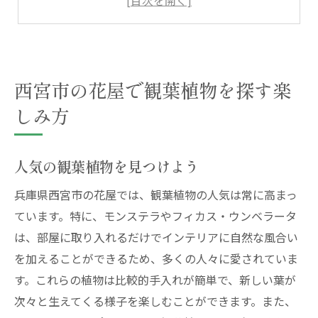
観葉植物初心者への選び方ガイド
花屋巡りで自分好みの観葉植物を
西宮市の特産観葉植物を探して
西宮市の花屋で観葉植物を探す楽
緑豊かな西宮市の花屋が日常に与える癒し
しみ方
観葉植物がもたらすリラックス効果
日常に取り入れる緑のアレンジ術
花屋が教える癒しの空間作り
人気の観葉植物を見つけよう
西宮市で見つける癒しの観葉植物
兵庫県西宮市の花屋では、観葉植物の人気は常に高まっ
花屋の植物で心地よい住まいに
ています。特に、モンステラやフィカス・ウンベラータ
緑を飾ることの心理的効果
は、部屋に取り入れるだけでインテリアに自然な風合い
を加えることができるため、多くの人々に愛されていま
花屋で始める観葉植物との新しい暮らし
す。これらの植物は比較的手入れが簡単で、新しい葉が
観葉植物を取り入れたインテリア
次々と生えてくる様子を楽しむことができます。また、
初めてでも安心、花屋のサポート