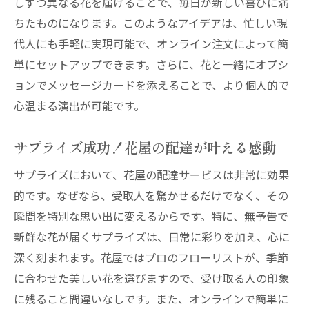
しずつ異なる花を届けることで、毎日が新しい喜びに満
ーション
ちたものになります。このようなアイデアは、忙しい現
花屋の配達がもたらすメンタルヘルスへの
代人にも手軽に実現可能で、オンライン注文によって簡
効果
単にセットアップできます。さらに、花と一緒にオプシ
ョンでメッセージカードを添えることで、より個人的で
オンライン注文で花屋の配達をもっと便利に
心温まる演出が可能です。
簡単便利！オンラインで花屋の配達を依頼
する方法
サプライズ成功！花屋の配達が叶える感動
花屋のオンライン注文が生活を変える理由
サプライズにおいて、花屋の配達サービスは非常に効果
スマホで簡単！花屋の配達をスムーズに利
的です。なぜなら、受取人を驚かせるだけでなく、その
用
瞬間を特別な思い出に変えるからです。特に、無予告で
オンライン注文で花屋の配達の選択肢を広
新鮮な花が届くサプライズは、日常に彩りを加え、心に
げる
深く刻まれます。花屋ではプロのフローリストが、季節
花屋の配達をオンラインで手軽にアレンジ
に合わせた美しい花を選びますので、受け取る人の印象
忙しいあなたにおすすめの花屋のオンライ
に残ること間違いなしです。また、オンラインで簡単に