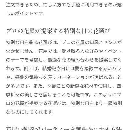
ン配達
注文できるため、忙しい方でも手軽に利用できるのが嬉
プロの技術で新鮮さを保つ花屋の配達サービス
しいポイントです。
花の新鮮さを保つための花屋配達の工夫
プロの花屋が提案する特別な日の花選び
プロが選ぶ！花屋の配達で最高の品質を届
ける
特別な日を彩る花選びは、プロの花屋の知識とセンスが
花屋の配達が選ぶ鮮度抜群の花の秘密
欠かせません。花屋では、受け取る人の好みやイベント
花屋のプロが教える鮮度を保つコツ
のテーマを考慮し、最適な花の組み合わせを提案してく
れます。例えば、結婚記念日には愛を象徴する赤いバラ
花が長持ちする！花屋の配達の裏技
や、感謝の気持ちを表すカーネーションが選ばれること
新鮮な花を届けるための花屋の配達戦略
が多いです。また、季節ごとの新鮮な花材を使用し、四
花屋の配達で心に届く喜びと感動を
季折々の美しさを届けることも可能です。このようにプ
感動を届ける！花屋の配達の裏話
ロの花屋が提案する花選びは、特別な日をより一層特別
花屋の配達で心温まる瞬間を作る
なものにしてくれます。
花屋の配達がもたらす小さな幸せ
贈り物に最適！花屋の配達で感謝を伝える
花屋の配達でパーティーを華やかにする方法