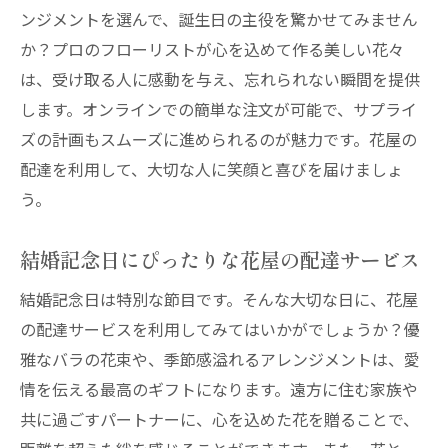
ンジメントを選んで、誕生日の主役を驚かせてみません
特別なリクエストにも応える花屋の配達とは
か？プロのフローリストが心を込めて作る美しい花々
オーダーメイド！花屋の配達で個別対応
は、受け取る人に感動を与え、忘れられない瞬間を提供
花屋の配達が実現する特別なアレンジメン
します。オンラインでの簡単な注文が可能で、サプライ
ト
ズの計画もスムーズに進められるのが魅力です。花屋の
独自の要望に応える花屋の配達の魅力
配達を利用して、大切な人に笑顔と喜びを届けましょ
う。
花屋の配達で理想のブーケを作る方法
花屋のプロが提供するオリジナルな花の提
結婚記念日にぴったりな花屋の配達サービス
案
花屋の配達が叶える特別なリクエストの実
結婚記念日は特別な節目です。そんな大切な日に、花屋
例
の配達サービスを利用してみてはいかがでしょうか？優
雅なバラの花束や、季節感溢れるアレンジメントは、愛
花屋の配達で心に小さな花を咲かせる方法
情を伝える最高のギフトになります。遠方に住む家族や
毎日の暮らしに笑顔を！花屋の配達の秘訣
共に過ごすパートナーに、心を込めた花を贈ることで、
花屋の配達で心を豊かにする日常の工夫