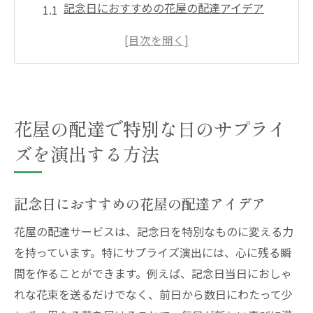
記念日におすすめの花屋の配達アイデア
サプライズ成功！花屋の配達が叶える感動
プロの花屋が提案する特別な日の花選び
花屋の配達でパーティーを華やかにする方
法
花屋の配達で特別な日のサプライ
花屋の配達で誕生日をもっと特別に
結婚記念日にぴったりな花屋の配達サービ
ズを演出する方法
ス
花屋の配達が日常に癒しを届ける理由とは
記念日におすすめの花屋の配達アイデア
毎日に彩りを加える花屋の配達の魅力
花屋の配達サービスは、記念日を特別なものに変える力
忙しい日々に安らぎを与える花屋の配達
を持っています。特にサプライズ演出には、心に残る瞬
ストレス解消に花屋の配達を活用しよう
間を作ることができます。例えば、記念日当日におしゃ
花屋の配達でオフィスデスクを華やかに
れな花束を送るだけでなく、前日から数日にわたって少
心を癒す！花屋の配達で得られるリラクゼ