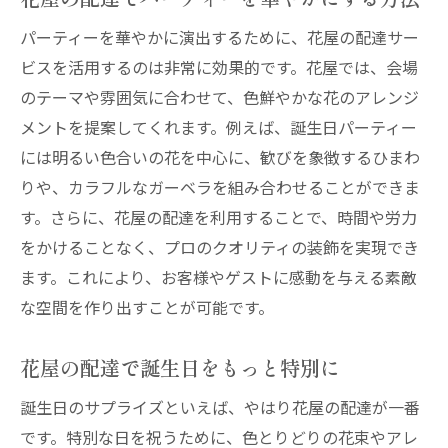
大切な人へのメッセージを花屋の配達で
パーティーを華やかに演出するために、花屋の配達サー
花屋の配達で思いを込めたギフトを贈ろう
ビスを活用するのは非常に効果的です。花屋では、会場
忙しいライフスタイルに寄り添う花屋の配達の
のテーマや雰囲気に合わせて、色鮮やかな花のアレンジ
魅力
メントを提案してくれます。例えば、誕生日パーティー
には明るい色合いの花を中心に、歓びを象徴するひまわ
時間がない人にぴったり！花屋の配達サー
りや、カラフルなガーベラを組み合わせることができま
ビス
す。さらに、花屋の配達を利用することで、時間や労力
花屋の配達で毎日を華やかに彩る方法
をかけることなく、プロのクオリティの装飾を実現でき
ライフスタイルに合わせた花屋の配達の選
ます。これにより、お客様やゲストに感動を与える素敵
び方
な空間を作り出すことが可能です。
花屋の配達サービスで日常に余裕を生む
花屋の配達を活用したライフスタイルの提
花屋の配達で誕生日をもっと特別に
案
誕生日のサプライズといえば、やはり花屋の配達が一番
効率的に花を楽しむ！花屋の配達の新しい
です。特別な日を祝うために、色とりどりの花束やアレ
形